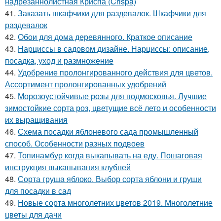
надрезаннолистная Криспа (Crispa)
41.
Заказать шкафчики для раздевалок. Шкафчики для
раздевалок
42.
Обои для дома деревянного. Краткое описание
43.
Нарциссы в садовом дизайне. Нарциссы: описание,
посадка, уход и размножение
44.
Удобрение пролонгированного действия для цветов.
Ассортимент пролонгированных удобрений
45.
Морозоустойчивые розы для подмосковья. Лучшие
зимостойкие сорта роз, цветущие всё лето и особенности
их выращивания
46.
Схема посадки яблоневого сада промышленный
способ. Особенности разных подвоев
47.
Топинамбур когда выкапывать на еду. Пошаговая
инструкция выкапывания клубней
48.
Сорта груша яблоко. Выбор сорта яблони и груши
для посадки в сад
49.
Новые сорта многолетних цветов 2019. Многолетние
цветы для дачи