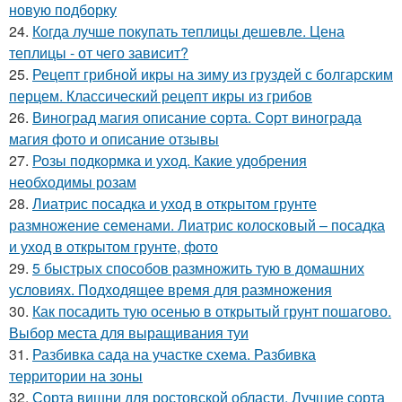
новую подборку
24.
Когда лучше покупать теплицы дешевле. Цена
теплицы - от чего зависит?
25.
Рецепт грибной икры на зиму из груздей с болгарским
перцем. Классический рецепт икры из грибов
26.
Виноград магия описание сорта. Сорт винограда
магия фото и описание отзывы
27.
Розы подкормка и уход. Какие удобрения
необходимы розам
28.
Лиатрис посадка и уход в открытом грунте
размножение семенами. Лиатрис колосковый – посадка
и уход в открытом грунте, фото
29.
5 быстрых способов размножить тую в домашних
условиях. Подходящее время для размножения
30.
Как посадить тую осенью в открытый грунт пошагово.
Выбор места для выращивания туи
31.
Разбивка сада на участке схема. Разбивка
территории на зоны
32.
Сорта вишни для ростовской области. Лучшие сорта