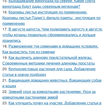
15.
Выращивание винограда на севере. Какие сорта
винограда будут рады северным регионам?
16.
Крапивы листья инструкция по применению.
Крапивы листья Падис'с фильтр-пакеты : инструкция по
применению
17.
В августе капуста. Чем подкормить капусту в августе,
чтобы кочаны правильно сформировались и дольше
хранились
18.
Размножение туи семенами в домашних условиях.
Как вырастить тую из семечки
19.
Как вылечить аденому предстательной железы.
Современные методики лечения аденомы простаты
20.
Крупнолистовые растения для сада. Добавление
статьи в новую подборку
21.
Вакцинация домашних животных. Вакцинация собак
и кошек
22.
Зимний уход за комнатными растениями. Уход за
комнатными растениями зимой
23.
Как улучшить почву на участке. Добавление статьи в