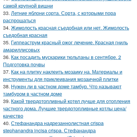
самой крупной вишни
33.
Летние яблони сорта. Сорта, с которыми пора
распрощаться
34.
Жимолость красная съедобная или нет. Жимолость
съедобная красная
35.
Гиппеаструм красный ожог лечение. Красная гниль
амариллисовых
36.
Как посадить мускарики тюльпаны в сентябре. 2
Подготовка почвы
37.
Как на плитку наклеить мозаику на. Материалы и
инструменты для приклеивания мозаичной плитки
38.
Нужен ли в частном доме тамбур. Что называют
тамбуром в частном доме
39.
Какой твердотопливный котел лучше для отопления
частного дома. Лучшие твердотопливные котлы цена/
качество
40.
Стефанандра надрезаннолистная crispa
stephanandra incisa crispa. Стефанандра