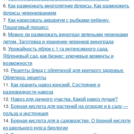
6.
Как размножать многолетние флоксы. Как размножить
флоксы черенкованием
7.
Как нарисовать аквариум с рыбками ребенку.
Пошаговый процесс
8.
Можно ли размножать виноград зелеными черенками
летом. Заготовка и хранение черенков винограда
9.
Урожайность яблок с 1 га интенсивного сада.
Яблоневый сад, как бизнес: ключевые моменты и
возможности
10.
Рецепты блюд с облепихой для крепкого здоровья.
Облепиха: рецепты
11.
Как хранить навоз конский. Состояние и
разновидности навоза
12.
Навоз для дачного участка. Какой навоз лучше?
13.
Борная кислота для растений на огороде и в саду —
польза и инструкция
14.
Борная кислота для в садоводстве. О борной кислоте
из школьного курса биологии