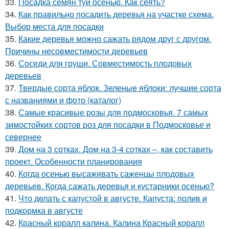
33.
Посадка семян туи осенью. Как сеять?
34.
Как правильно посадить деревья на участке схема.
Выбор места для посадки
35.
Какие деревья можно сажать рядом друг с другом.
Причины несовместимости деревьев
36.
Соседи для груши. Совместимость плодовых
деревьев
37.
Твердые сорта яблок. Зеленые яблоки: лучшие сорта
с названиями и фото (каталог)
38.
Самые красивые розы для подмосковья. 7 самых
зимостойких сортов роз для посадки в Подмосковье и
севернее
39.
Дом на 3 сотках. Дом на 3-4 сотках –, как составить
проект. Особенности планирования
40.
Когда осенью высаживать саженцы плодовых
деревьев. Когда сажать деревья и кустарники осенью?
41.
Что делать с капустой в августе. Капуста: полив и
подкормка в августе
42.
Красный коралл калина. Калина Красный коралл