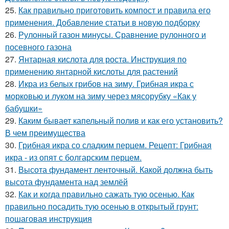
25.
Как правильно приготовить компост и правила его
применения. Добавление статьи в новую подборку
26.
Рулонный газон минусы. Сравнение рулонного и
посевного газона
27.
Янтарная кислота для роста. Инструкция по
применению янтарной кислоты для растений
28.
Икра из белых грибов на зиму. Грибная икра с
морковью и луком на зиму через мясорубку «Как у
бабушки»
29.
Каким бывает капельный полив и как его установить?
В чем преимущества
30.
Грибная икра со сладким перцем. Рецепт: Грибная
икра - из опят с болгарским перцем.
31.
Высота фундамент ленточный. Какой должна быть
высота фундамента над землёй
32.
Как и когда правильно сажать тую осенью. Как
правильно посадить тую осенью в открытый грунт:
пошаговая инструкция