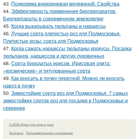
43.
Подкормка внекорневая мочевиной. Свойства
44.
Эффективность применения биопрепаратов.
Биопрепараты в современном земледелии
45.
Когда выкапывать тюльпаны и нарциссы
46.
Лучшие сорта плетистых роз для Подмосковья.
Плетистые розы: сорта для Подмосковья
47.
Когда сажать нарциссы тюльпаны крокусы. Посадка
тюльпанов, нарциссов и других луковичных
48.
Сорта бородатых ирисов. Ирисовая элита:
«космические» и титулованные сорта
49.
Как вносить в почву перегной. Можно ли вносить
навоз в почву
50.
Зимостойкие сорта роз для Подмосковья. 7 самых
зимостойких сортов роз для посадки в Подмосковье и
севернее
© 2026 Идеи для сада и дачи
Контакты
Пользовательское соглашение