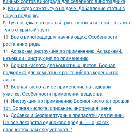
винных сортов винограда для северного виноградника
8.
Как и когда сажать тую на даче. Добавление статьи в
новую подборку
9.
Туя посадка в открытый грунт летом и весной. Посадка
туи в открытый грунт
10.
Все о винограде для начинающих. Особенности
роста винограда
11.
Аспаркам инструкция по применению. Аспаркам-L
инъекции : инструкция по применению
12.
Борная кислота для комнатных цветов. Борная
подкормка для комнатных растений под корень и по
листу
13.
Борная кислота и ее применение на садовом
участке. Особенности применения вещества
14.
Инструкция по применению Борная кислота порошок
10г. Борная кислота: описание, инструкция, цена
15.
Добавки и безрецептурные препараты для печени.
Не все лекарства одинаково вредны — о, каких
опасностях вам следует знать?