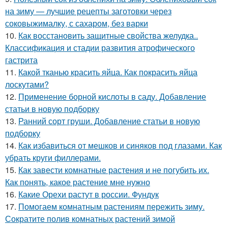
на зиму — лучшие рецепты заготовки через
соковыжималку, с сахаром, без варки
10.
Как восстановить защитные свойства желудка..
Классификация и стадии развития атрофического
гастрита
11.
Какой тканью красить яйца. Как покрасить яйца
лоскутами?
12.
Применение борной кислоты в саду. Добавление
статьи в новую подборку
13.
Ранний сорт груши. Добавление статьи в новую
подборку
14.
Как избавиться от мешков и синяков под глазами. Как
убрать круги филлерами.
15.
Как завести комнатные растения и не погубить их.
Как понять, какое растение мне нужно
16.
Какие Орехи растут в россии. Фундук
17.
Помогаем комнатным растениям пережить зиму.
Сократите полив комнатных растений зимой