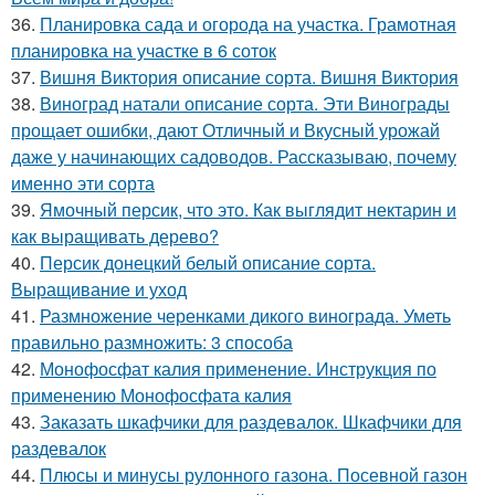
36.
Планировка сада и огорода на участка. Грамотная
планировка на участке в 6 соток
37.
Вишня Виктория описание сорта. Вишня Виктория
38.
Виноград натали описание сорта. Эти Винограды
прощает ошибки, дают Отличный и Вкусный урожай
даже у начинающих садоводов. Рассказываю, почему
именно эти сорта
39.
Ямочный персик, что это. Как выглядит нектарин и
как выращивать дерево?
40.
Персик донецкий белый описание сорта.
Выращивание и уход
41.
Размножение черенками дикого винограда. Уметь
правильно размножить: 3 способа
42.
Монофосфат калия применение. Инструкция по
применению Монофосфата калия
43.
Заказать шкафчики для раздевалок. Шкафчики для
раздевалок
44.
Плюсы и минусы рулонного газона. Посевной газон