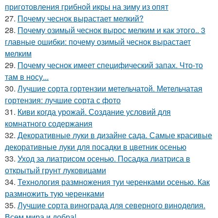
приготовления грибной икры на зиму из опят
27.
Почему чеснок вырастает мелкий?
28.
Почему озимый чеснок вырос мелким и как этого.. 3
главные ошибки: почему озимый чеснок вырастает
мелким
29.
Почему чеснок имеет специфический запах. Что-то
там в носу...
30.
Лучшие сорта гортензии метельчатой. Метельчатая
гортензия: лучшие сорта с фото
31.
Киви когда урожай. Создание условий для
комнатного содержания
32.
Декоративные луки в дизайне сада. Самые красивые
декоративные луки для посадки в цветник осенью
33.
Уход за лиатрисом осенью. Посадка лиатриса в
открытый грунт луковицами
34.
Технология размножения туи черенками осенью. Как
размножить тую черенками
35.
Лучшие сорта винограда для северного виноделия.
Всем мира и добра!