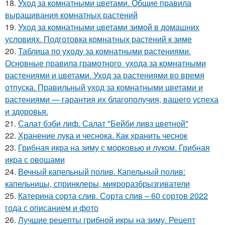
18.
Уход за комнатными цветами. Общие правила
выращивания комнатных растений
19.
Уход за комнатными цветами зимой в домашних
условиях. Подготовка комнатных растений к зиме
20.
Таблица по уходу за комнатными растениями.
Основные правила грамотного ухода за комнатными
растениями и цветами. Уход за растениями во время
отпуска. Правильный уход за комнатными цветами и
растениями — гарантия их благополучия, вашего успеха
и здоровья.
21.
Салат бэби лиф. Салат "Бейби ливз цветной"
22.
Хранение лука и чеснока. Как хранить чеснок
23.
Грибная икра на зиму с морковью и луком. Грибная
икра с овощами
24.
Вечный капельный полив. Капельный полив:
капельницы, спринклеры, микроразбрызгиватели
25.
Катерина сорта слив. Сорта слив – 60 сортов 2022
года с описанием и фото
26.
Лучшие рецепты грибной икры на зиму. Рецепт