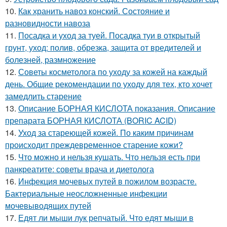
10.
Как хранить навоз конский. Состояние и
разновидности навоза
11.
Посадка и уход за туей. Посадка туи в открытый
грунт, уход: полив, обрезка, защита от вредителей и
болезней, размножение
12.
Советы косметолога по уходу за кожей на каждый
день. Общие рекомендации по уходу для тех, кто хочет
замедлить старение
13.
Описание БОРНАЯ КИСЛОТА показания. Описание
препарата БОРНАЯ КИСЛОТА (BORIC ACID)
14.
Уход за стареющей кожей. По каким причинам
происходит преждевременное старение кожи?
15.
Что можно и нельзя кушать. Что нельзя есть при
панкреатите: советы врача и диетолога
16.
Инфекция мочевых путей в пожилом возрасте.
Бактериальные неосложненные инфекции
мочевыводящих путей
17.
Едят ли мыши лук репчатый. Что едят мыши в