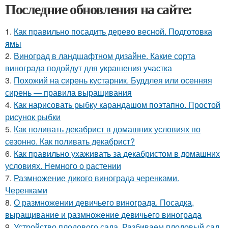
Последние обновления на сайте:
1.
Как правильно посадить дерево весной. Подготовка
ямы
2.
Виноград в ландшафтном дизайне. Какие сорта
винограда подойдут для украшения участка
3.
Похожий на сирень кустарник. Буддлея или осенняя
сирень — правила выращивания
4.
Как нарисовать рыбку карандашом поэтапно. Простой
рисунок рыбки
5.
Как поливать декабрист в домашних условиях по
сезонно. Как поливать декабрист?
6.
Как правильно ухаживать за декабристом в домашних
условиях. Немного о растении
7.
Размножение дикого винограда черенками.
Черенками
8.
О размножении девичьего винограда. Посадка,
выращивание и размножение девичьего винограда
9.
Устройство плодового сада. Разбиваем плодовый сад