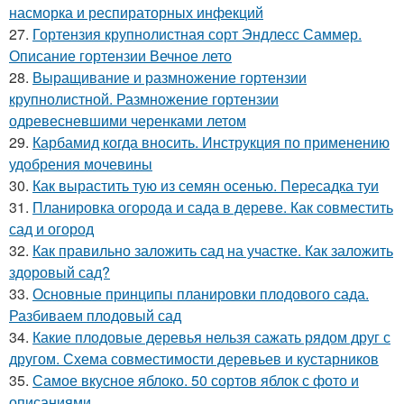
насморка и респираторных инфекций
27.
Гортензия крупнолистная сорт Эндлесс Саммер.
Описание гортензии Вечное лето
28.
Выращивание и размножение гортензии
крупнолистной. Размножение гортензии
одревесневшими черенками летом
29.
Карбамид когда вносить. Инструкция по применению
удобрения мочевины
30.
Как вырастить тую из семян осенью. Пересадка туи
31.
Планировка огорода и сада в дереве. Как совместить
сад и огород
32.
Как правильно заложить сад на участке. Как заложить
здоровый сад?
33.
Основные принципы планировки плодового сада.
Разбиваем плодовый сад
34.
Какие плодовые деревья нельзя сажать рядом друг с
другом. Схема совместимости деревьев и кустарников
35.
Самое вкусное яблоко. 50 сортов яблок с фото и
описаниями