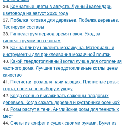
36.
Комнатные цветы в августе. Лунный календарь
цветовода на август 2020 года
37.
Побелка готовая для деревьев. Побелка деревьев.
Тестируем составы
38.
Гиппеаструм период время покоя. Уход за
гиппеаструмом по сезонам
39.
Как на плитку наклеить мозаику на. Материалы и
инструменты для приклеивания мозаичной плитки
40.
Какой твердотопливный котел лучше для отопления
частного дома. Лучшие твердотопливные котлы цена/
качество
41.
Плетистая роза для начинающих. Плетистые розы:
сорта, советы по выбору и уходу
42.
Когда осенью высаживать саженцы плодовых
деревьев. Когда сажать деревья и кустарники осенью?
43.
Розы растут в тени. Английские розы для тенистых
мест
44.
Счеты из конфет и сушек своими руками. Букет из