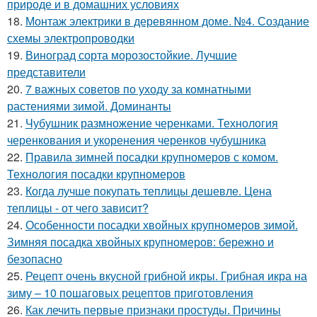
природе и в домашних условиях
18.
Монтаж электрики в деревянном доме. №4. Создание
схемы электропроводки
19.
Виноград сорта морозостойкие. Лучшие
представители
20.
7 важных советов по уходу за комнатными
растениями зимой. Доминанты
21.
Чубушник размножение черенками. Технология
черенкования и укоренения черенков чубушника
22.
Правила зимней посадки крупномеров с комом.
Технология посадки крупномеров
23.
Когда лучше покупать теплицы дешевле. Цена
теплицы - от чего зависит?
24.
Особенности посадки хвойных крупномеров зимой.
Зимняя посадка хвойных крупномеров: бережно и
безопасно
25.
Рецепт очень вкусной грибной икры. Грибная икра на
зиму – 10 пошаговых рецептов приготовления
26.
Как лечить первые признаки простуды. Причины