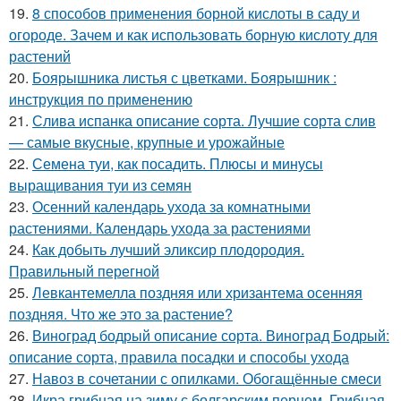
19.
8 способов применения борной кислоты в саду и
огороде. Зачем и как использовать борную кислоту для
растений
20.
Боярышника листья с цветками. Боярышник :
инструкция по применению
21.
Слива испанка описание сорта. Лучшие сорта слив
— самые вкусные, крупные и урожайные
22.
Семена туи, как посадить. Плюсы и минусы
выращивания туи из семян
23.
Осенний календарь ухода за комнатными
растениями. Календарь ухода за растениями
24.
Как добыть лучший эликсир плодородия.
Правильный перегной
25.
Левкантемелла поздняя или хризантема осенняя
поздняя. Что же это за растение?
26.
Виноград бодрый описание сорта. Виноград Бодрый:
описание сорта, правила посадки и способы ухода
27.
Навоз в сочетании с опилками. Обогащённые смеси
28.
Икра грибная на зиму с болгарским перцем. Грибная