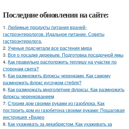
Последние обновления на сайте:
1.
Любимые продукты питания врачей-
гастроэнтерологов. Идальное питание. Советы
гастроэнтеролога.
2.
Ученые подсчитали все растения мира
3.
Все о посадке деревьев. Подготовка посадочной ямы
4.
Как правильно расположить теплицу на участке по
сторонам света?
5.
Как размножить флоксы черенками. Как самому
размножить флокс кусочком стебля?
6.
Как размножать многолетние флоксы. Как размножить
флоксы черенкованием
7.
Строим дом своими руками из газоблока. Как
построить дом из газобетона своими руками: Пошаговая
инструкция +Видео
8.
Как ухаживать за декабристом. Как ухаживать за