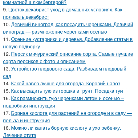
комнатной шлюмбергерой?
9.
Цветок декабрист уход в домашних условиях. Как
поливать декабрист
10.
Девичий виноград, как посадить черенками. Девичий
виноград — размножение черенками осенью
11.
Осенние кустарники и деревья. Добавление статьи в
новую подборку
12.
Персик мичуринский описание сорта. Самые лучшие
сорта персиков с фото и описанием
13.
Устройство плодового сада. Разбиваем плодовый
сад
14.
Какой навоз лучше для огорода. Коровий навоз
15.
Как высадить тую из горшка в грунт. Посадка туи
16.
Как размножить тую черенками летом и осенью –
подробная инструкция
17.
Борная кислота для растений на огороде и в саду —
польза и инструкция
18.
Можно ли капать борную кислоту в ухо ребенку.
Лечение отита