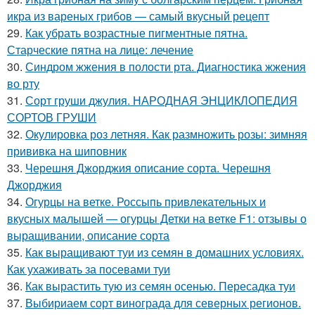
икра из вареных грибов — самый вкусный рецепт
29.
Как убрать возрастные пигментные пятна.
Старческие пятна на лице: лечение
30.
Синдром жжения в полости рта. Диагностика жжения
во рту
31.
Сорт груши джулия. НАРОДНАЯ ЭНЦИКЛОПЕДИЯ
СОРТОВ ГРУШИ
32.
Окулировка роз летняя. Как размножить розы: зимняя
прививка на шиповник
33.
Черешня Джорджия описание сорта. Черешня
Джорджия
34.
Огурцы на ветке. Россыпь привлекательных и
вкусных малышей — огурцы Детки на ветке F1: отзывы о
выращивании, описание сорта
35.
Как выращивают туи из семян в домашних условиях.
Как ухаживать за посевами туи
36.
Как вырастить тую из семян осенью. Пересадка туи
37.
Выбириаем сорт винограда для северных регионов.