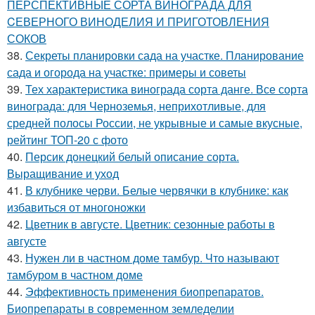
ПЕРСПЕКТИВНЫЕ СОРТА ВИНОГРАДА ДЛЯ
CЕВЕРНОГО ВИНОДЕЛИЯ И ПРИГОТОВЛЕНИЯ
СОКОВ
38.
Секреты планировки сада на участке. Планирование
сада и огорода на участке: примеры и советы
39.
Тех характеристика винограда сорта данге. Все сорта
винограда: для Черноземья, неприхотливые, для
средней полосы России, не укрывные и самые вкусные,
рейтинг ТОП-20 с фото
40.
Персик донецкий белый описание сорта.
Выращивание и уход
41.
В клубнике черви. Белые червячки в клубнике: как
избавиться от многоножки
42.
Цветник в августе. Цветник: сезонные работы в
августе
43.
Нужен ли в частном доме тамбур. Что называют
тамбуром в частном доме
44.
Эффективность применения биопрепаратов.
Биопрепараты в современном земледелии