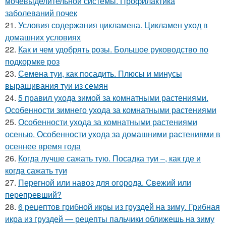
мочевыделительной системы. Профилактика
заболеваний почек
21.
Условия содержания цикламена. Цикламен уход в
домашних условиях
22.
Как и чем удобрять розы. Большое руководство по
подкормке роз
23.
Семена туи, как посадить. Плюсы и минусы
выращивания туи из семян
24.
5 правил ухода зимой за комнатными растениями.
Особенности зимнего ухода за комнатными растениями
25.
Особенности ухода за комнатными растениями
осенью. Особенности ухода за домашними растениями в
осеннее время года
26.
Когда лучше сажать тую. Посадка туи –, как где и
когда сажать туи
27.
Перегной или навоз для огорода. Свежий или
перепревший?
28.
6 рецептов грибной икры из груздей на зиму. Грибная
икра из груздей — рецепты пальчики оближешь на зиму