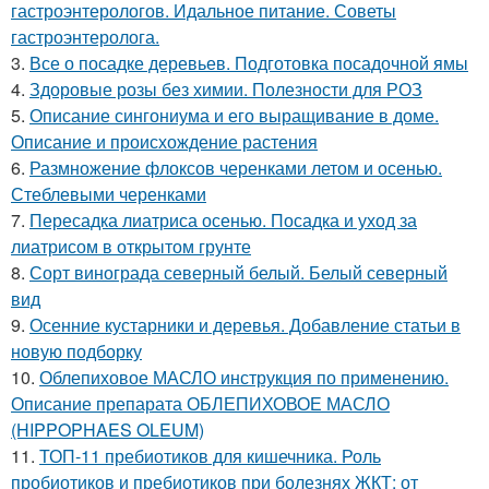
гастроэнтерологов. Идальное питание. Советы
гастроэнтеролога.
3.
Все о посадке деревьев. Подготовка посадочной ямы
4.
Здоровые розы без химии. Полезности для РОЗ
5.
Описание сингониума и его выращивание в доме.
Описание и происхождение растения
6.
Размножение флоксов черенками летом и осенью.
Стеблевыми черенками
7.
Пересадка лиатриса осенью. Посадка и уход за
лиатрисом в открытом грунте
8.
Сорт винограда северный белый. Белый северный
вид
9.
Осенние кустарники и деревья. Добавление статьи в
новую подборку
10.
Облепиховое МАСЛО инструкция по применению.
Описание препарата ОБЛЕПИХОВОЕ МАСЛО
(HIPPOPHAES OLEUM)
11.
ТОП-11 пребиотиков для кишечника. Роль
пробиотиков и пребиотиков при болезнях ЖКТ: от