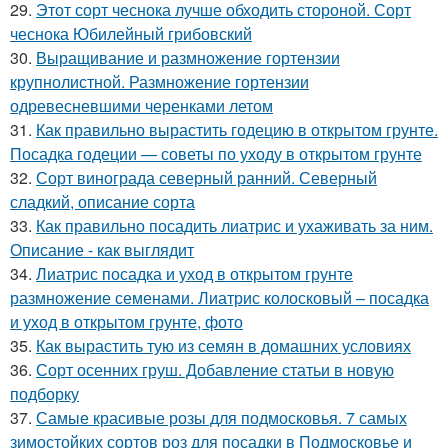
29.
Этот сорт чеснока лучше обходить стороной. Сорт
чеснока Юбилейный грибовский
30.
Выращивание и размножение гортензии
крупнолистной. Размножение гортензии
одревесневшими черенками летом
31.
Как правильно вырастить годецию в открытом грунте.
Посадка годеции — советы по уходу в открытом грунте
32.
Сорт винограда северный ранний. Северный
сладкий, описание сорта
33.
Как правильно посадить лиатрис и ухаживать за ним.
Описание - как выглядит
34.
Лиатрис посадка и уход в открытом грунте
размножение семенами. Лиатрис колосковый – посадка
и уход в открытом грунте, фото
35.
Как вырастить тую из семян в домашних условиях
36.
Сорт осенних груш. Добавление статьи в новую
подборку
37.
Самые красивые розы для подмосковья. 7 самых
зимостойких сортов роз для посадки в Подмосковье и