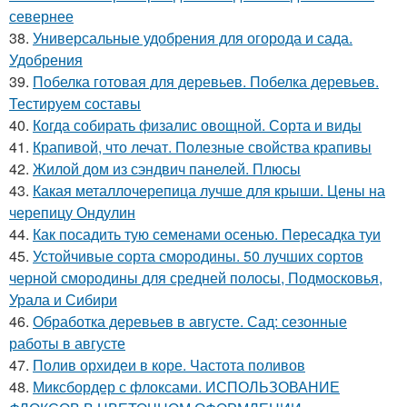
севернее
38.
Универсальные удобрения для огорода и сада.
Удобрения
39.
Побелка готовая для деревьев. Побелка деревьев.
Тестируем составы
40.
Когда собирать физалис овощной. Сорта и виды
41.
Крапивой, что лечат. Полезные свойства крапивы
42.
Жилой дом из сэндвич панелей. Плюсы
43.
Какая металлочерепица лучше для крыши. Цены на
черепицу Ондулин
44.
Как посадить тую семенами осенью. Пересадка туи
45.
Устойчивые сорта смородины. 50 лучших сортов
черной смородины для средней полосы, Подмосковья,
Урала и Сибири
46.
Обработка деревьев в августе. Сад: сезонные
работы в августе
47.
Полив орхидеи в коре. Частота поливов
48.
Миксбордер с флоксами. ИСПОЛЬЗОВАНИЕ