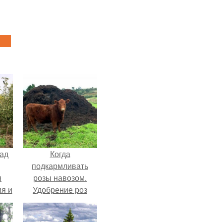
ад
Когда
подкармливать
я
розы навозом.
я и
Удобрение роз
я
навозом