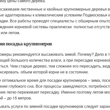
ину цены самого дерева.
саживаем лиственные и хвойные крупномерные деревья вы
ые адаптированы к климатическим условиям Подмосковья и
адки. Все работы проводят специалисты с обширным опытом
ждения корневой системы практически полностью отсутств
 или летом.
яя посадка крупномеров
омеры рекомендуется высаживать зимой. Почему? Дело в т
ющей большого количества влаги, а при пересадке корнево
ться. Чем старше дерево, тем сложнее его пересадить, вед
нсировать объем которой корни не в состоянии.
 оптимальное время для посадки крупномеров – зима, поск
яние глубокого сна. Все процессы замедляются, потребност
ние легко переживает пересадку. Именно поэтому летом мо
й – до 15 метров.
ывать услуги по зимней посадке крупномеров следует заран