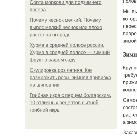
полов
Сорта моркови для подзимнего
посева
Мы вы
котор
Почему чеснок мелкий. Почему
перес
вырос мелкий чеснок или плохо
повре
растет на огороде
зимой
Хурма в средней полосе россии.
Зимн
Хурма в средней полосе — зимний
фрукт в вашем саду
Крупн
Окулировка роз летняя. Как
требу
размножить розы: зимняя прививка
прижи
на шиповник
компе
Грибная икра с перцем болгарским.
Самое
10 отличных рецептов сытной
состо
грибной икры
расте
а зимо
Заказ