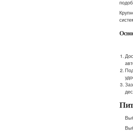
подоб
Крупн
систе
Осно
Дос
авт
Под
удо
Заз
дес
Пит
Выб
Выб