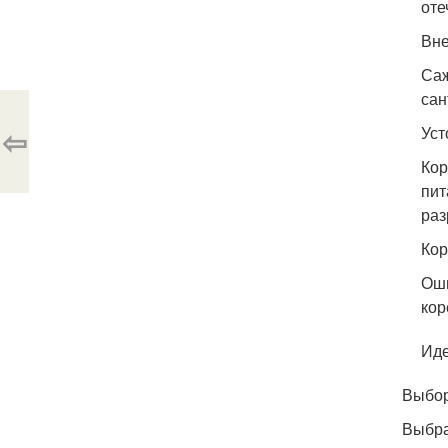
оте
Вн
Саж
сан
⇦
Уст
Кор
пит
раз
Кор
Оши
кор
Ид
Выбор
Выбра