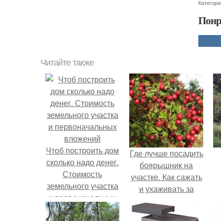
Категори
Понр
Читайте также
Чтоб построить дом
Где лучше посадить
сколько надо денег.
боярышник на
Стоимость
участке. Как сажать
земельного участка
и ухаживать за
и первоначальных
боярышником
вложений