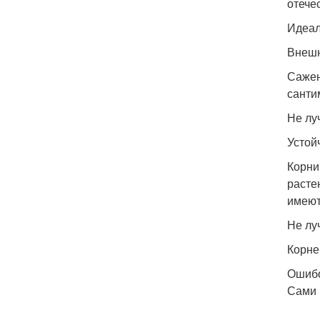
отече
Идеал
Внешн
Сажен
санти
Не лу
Устой
Корни
расте
имеют
Не лу
Корне
Ошибо
Сами 