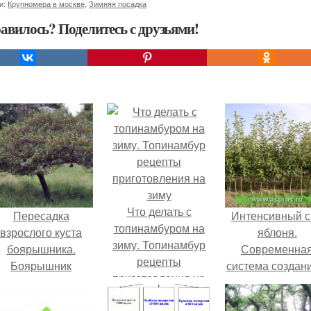
и:
Крупномера в москве
,
Зимняя посадка
авилось? Поделитесь с друзьями!
Что делать с
Пересадка
Интенсивный с
топинамбуром на
взрослого куста
яблоня.
зиму. Топинамбур
боярышника.
Современна
рецепты
Боярышник
система создани
приготовления на
возделывани
зиму
интенсивных