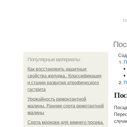
с
Пос
Сод
Популярные материалы
П
Как восстановить защитные
свойства желудка.. Классификация
П
и стадии развития атрофического
гастрита
Пос
Урожайность ремонтантной
малины. Ранние сорта ремотантной
Посад
малины
Перес
случа
Сорта моркови для зимнего посева.