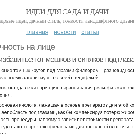
ИДЕИ ДЛЯ САДА И ДАЧИ
адовые идеи, дачный стиль, тонкости ландшафтного дизай
главная
новости
статьи
чность на лице
избавиться от мешков и синяков под глаз
нение темных кругов под глазами филлером – разновидность
еленному алгоритму и со своей спецификой.
ове метода лежит принцип выравнивания рельефа кожи обл
ения.
роновая кислота, лежащая в основе препаратов для этой ко
ает область под глазами, как бы компенсируя потерю жиро
ость процедуры напрямую зависит от стоимости препарата.
редлагают коррекцию филлерами для контурной пластики го
сов: