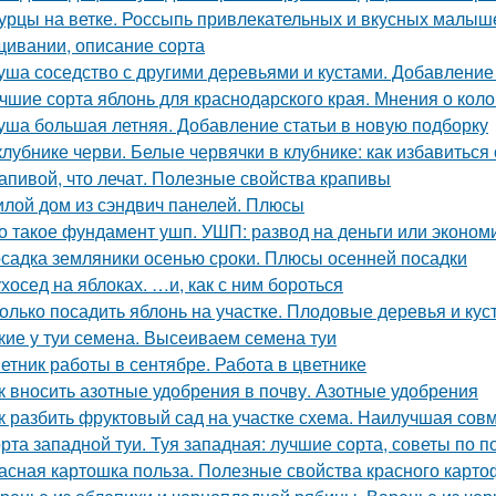
урцы на ветке. Россыпь привлекательных и вкусных малыше
ивании, описание сорта
уша соседство с другими деревьями и кустами. Добавление
чшие сорта яблонь для краснодарского края. Мнения о кол
уша большая летняя. Добавление статьи в новую подборку
клубнике черви. Белые червячки в клубнике: как избавиться
апивой, что лечат. Полезные свойства крапивы
лой дом из сэндвич панелей. Плюсы
о такое фундамент ушп. УШП: развод на деньги или эконом
садка земляники осенью сроки. Плюсы осенней посадки
хосед на яблоках. …и, как с ним бороться
олько посадить яблонь на участке. Плодовые деревья и куст
кие у туи семена. Высеиваем семена туи
етник работы в сентябре. Работа в цветнике
к вносить азотные удобрения в почву. Азотные удобрения
к разбить фруктовый сад на участке схема. Наилучшая сов
рта западной туи. Туя западная: лучшие сорта, советы по п
асная картошка польза. Полезные свойства красного карт