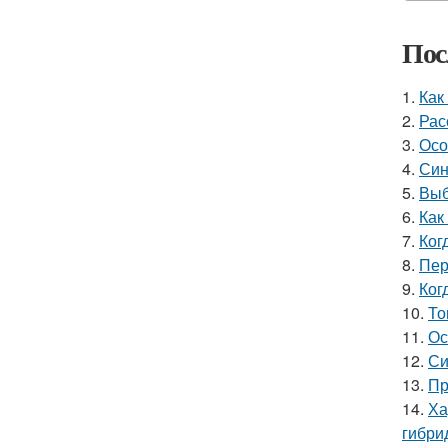
Пос
1.
Как
2.
Рас
3.
Осо
4.
Син
5.
Выб
6.
Как
7.
Ког
8.
Пер
9.
Ког
10.
То
11.
Ос
12.
Си
13.
Пр
14.
Ха
гибри