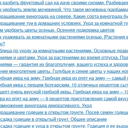
к разбить фруктовый сад на даче своими силами. Разбивае
к удобрить землю мочевиной. Что такое мочевина (карбами
ращивание винограда на севере. Какие сорта винограда б
ращивание туи в домашних условиях. Уход за комнатной т
м удобрить цветы осенью. Осенняя подкормка цветов
к ухаживать за комнатными растениями осенью. [Растения 
ю?
блица по уходу за комнатными растениями. Основные прав
ниями и цветами. Уход за растениями во время отпуска. П
ниями — гарантия их благополучия, вашего успеха и здоров
ние многолетние цветы. Голубые и синие цветы у наших но
ибная икра на зиму. Грибная икра из опят на зиму — самый
ибная икра с перцем болгарским. 10 отличных рецептов сы
цепт очень вкусной грибной икры. Грибная икра на зиму – 
ра из опят на зиму — 6 рецептов приготовления самой вкус
змножение винограда декоративного. Уход
ращивание годеции в открытом грунте. Посев семян годеци
садка годеции в открытый грунт. Общее описание
садка годеции и уход в открытом грунте. Годеция и ее вы