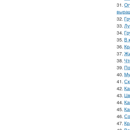
31.
Ог
выращ
32.
Гр
33.
Лу
34.
Гр
35.
В 
36.
Кр
37.
Жи
38.
Чт
39.
По
40.
Му
41.
Ск
42.
Ка
43.
Цв
44.
Ка
45.
Ка
46.
Со
47.
Кр