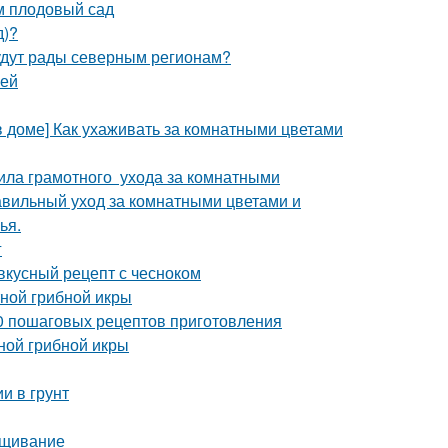
м плодовый сад
д)?
удут рады северным регионам?
уей
в доме] Как ухаживать за комнатными цветами
ила грамотного ухода за комнатными
равильный уход за комнатными цветами и
ья.
г
 вкусный рецепт с чесноком
тной грибной икры
10 пошаговых рецептов приготовления
ной грибной икры
и в грунт
ращивание