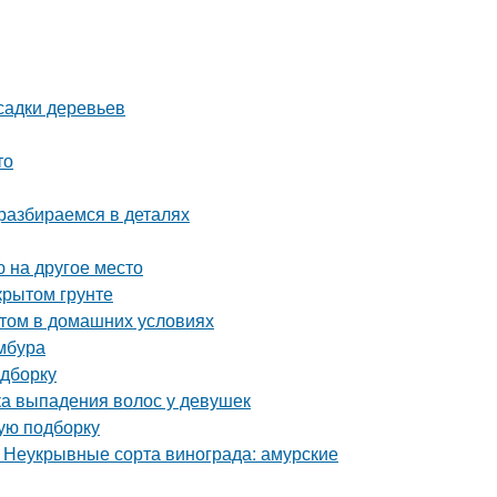
садки деревьев
то
 разбираемся в деталях
 на другое место
крытом грунте
стом в домашних условиях
мбура
одборку
а выпадения волос у девушек
ую подборку
. Неукрывные сорта винограда: амурские