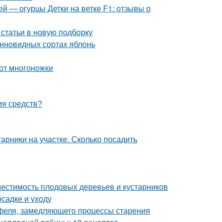
й — огурцы Детки на ветке F1: отзывы о
 статьи в новую подборку
онновидных сортах яблонь
 от многоножки
ия средств?
арники на участке. Сколько посадить
местимость плодовых деревьев и кустарников
осадке и уходу
офеля, замедляющего процессы старения