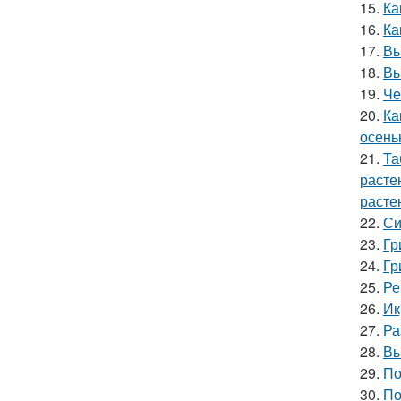
15.
Ка
16.
Ка
17.
Вы
18.
Вы
19.
Че
20.
Ка
осень
21.
Та
расте
расте
22.
Си
23.
Гр
24.
Гр
25.
Ре
26.
Ик
27.
Ра
28.
Вы
29.
По
30.
По