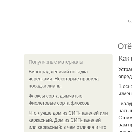
с
Отё
Как 
Популярные материалы
Устра
Виноград девичий посадка
опред
черенками. Некоторые правила
В осн
посадки лианы
измен
Флоксы сорта дымчатые.
Гиалу
Фиолетовые сорта флоксов
насыщ
Что лучше дом из СИП-панелей или
Стоим
каркасный. Дом из СИП-панелей
вам п
или каркасный: в чем отличия и что
вопро