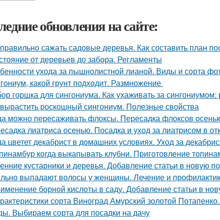
ледние обновления на сайте:
 правильно сажать садовые деревья. Как составить план по
стояние от деревьев до забора. Регламенты
бенности ухода за пышнолистной лианой. Виды и сорта фо
гониум, какой грунт подходит. Размножение
ор горшка для сингониума. Как ухаживать за сингониумом:
 вырастить роскошный сингониум. Полезные свойства
да можно пересаживать флоксы. Пересадка флоксов осенью
есадка лиатриса осенью. Посадка и уход за лиатрисом в от
да цветет декабрист в домашних условиях. Уход за декабри
пинамбур когда выкапывать клубни. Приготовление топина
енние кустарники и деревья. Добавление статьи в новую п
льно выпадают волосы у женщины. Лечение и профилактик
именение борной кислоты в саду. Добавление статьи в нов
рактеристики сорта Виноград Амурский золотой Потапенко
ды. Выбираем сорта для посадки на дачу