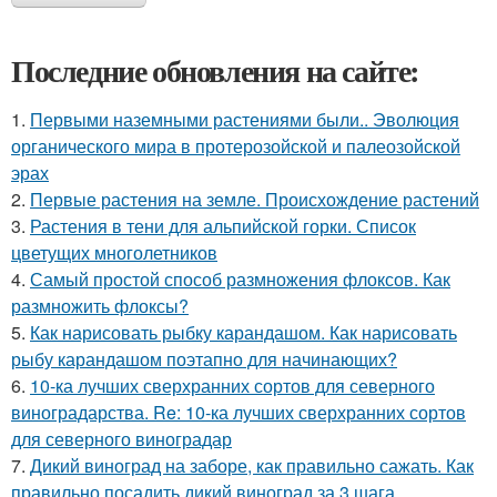
Последние обновления на сайте:
1.
Первыми наземными растениями были.. Эволюция
органического мира в протерозойской и палеозойской
эрах
2.
Первые растения на земле. Происхождение растений
3.
Растения в тени для альпийской горки. Список
цветущих многолетников
4.
Самый простой способ размножения флоксов. Как
размножить флоксы?
5.
Как нарисовать рыбку карандашом. Как нарисовать
рыбу карандашом поэтапно для начинающих?
6.
10-ка лучших сверхранних сортов для северного
виноградарства. Re: 10-ка лучших сверхранних сортов
для северного виноградар
7.
Дикий виноград на заборе, как правильно сажать. Как
правильно посадить дикий виноград за 3 шага