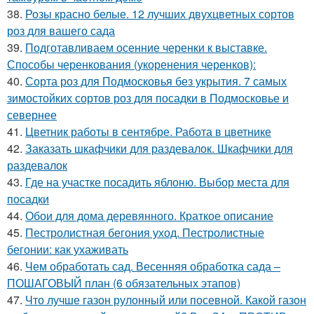
38.
Розы красно белые. 12 лучших двухцветных сортов
роз для вашего сада
39.
Подготавливаем осенние черенки к выставке.
Способы черенкования (укоренения черенков):
40.
Сорта роз для Подмосковья без укрытия. 7 самых
зимостойких сортов роз для посадки в Подмосковье и
севернее
41.
Цветник работы в сентябре. Работа в цветнике
42.
Заказать шкафчики для раздевалок. Шкафчики для
раздевалок
43.
Где на участке посадить яблоню. Выбор места для
посадки
44.
Обои для дома деревянного. Краткое описание
45.
Пестролистная бегония уход. Пестролистные
бегонии: как ухаживать
46.
Чем обработать сад. Весенняя обработка сада –
ПОШАГОВЫЙ план (6 обязательных этапов)
47.
Что лучше газон рулонный или посевной. Какой газон