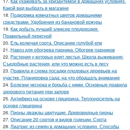
17.
Как ухаживать за хризантемой в домашних условиях.
Какой вид выбрать в магазине
18.
Подкормка комнатных цветов домашними
средствами. Удобрения из банановой кожуры
19.
Как добыть лучший эликсир плодородия.
Правильный перегной
20.
Ель колючая сорта. Описание голубой ели
21.
Навоз для обогрева парника. Обогрев парников
22.
Растения у которых едят листья. Школа выживания:
Съедобные растения, или что можно есть в лесу
23.
Правила и схема посадки плодовых деревьев на
участке. Планировка сада: на что обращать внимание
24.
Болезни чеснока и борьба с ними. Основные правила
здорового питания при запоре
25.
Антифриз на основе глицерина. Теплоноситель на
основе глицерина
26.
Пионы дважды цветущие. Древовидные пионы
27.
Описание 20 сортов и видов годеции. Сорта
28.
Лиатрис из семян в домашних условиях. Способы