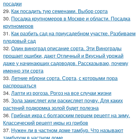
посадки
29.
Как посадить тую семенами. Выбор сорта
30.
Посадка крупномеров в Москве и области. Посадка
крупномеров
31.
Как разбить сад на приусадебном участке. Разбиваем
плодовый сад
32.
Один виноград описание сорта. Эти Винограды
прощает ошибки, дают Отличный и Вкусный урожай
даже у начинающих садоводов. Рассказываю, почему
именно эти сорта
33.
Летние яблони сорта. Сорта, с которыми пора
распрощаться
34.
Лапти из рогоза. Рогоз на все случаи жизни
35.
Зола закисляет или раскисляет почву. Для каких
растений подкормка золой будет полезна
36.
Грибная икра с болгарским перцем рецепт на зиму.
Классический рецепт икры из грибов
37.
Нужен ли в частном доме тамбур. Что называют
тамбуром в частном доме