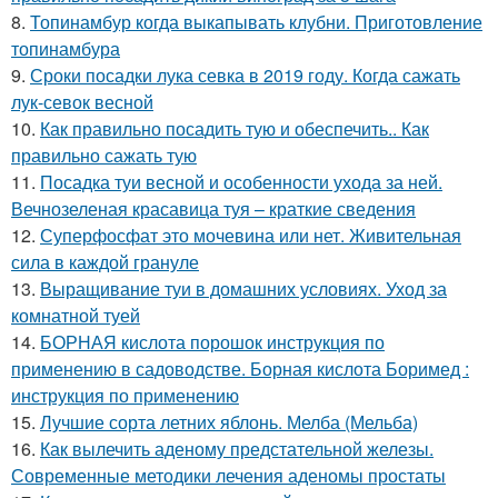
8.
Топинамбур когда выкапывать клубни. Приготовление
топинамбура
9.
Сроки посадки лука севка в 2019 году. Когда сажать
лук-севок весной
10.
Как правильно посадить тую и обеспечить.. Как
правильно сажать тую
11.
Посадка туи весной и особенности ухода за ней.
Вечнозеленая красавица туя – краткие сведения
12.
Суперфосфат это мочевина или нет. Живительная
сила в каждой грануле
13.
Выращивание туи в домашних условиях. Уход за
комнатной туей
14.
БОРНАЯ кислота порошок инструкция по
применению в садоводстве. Борная кислота Боримед :
инструкция по применению
15.
Лучшие сорта летних яблонь. Мелба (Мельба)
16.
Как вылечить аденому предстательной железы.
Современные методики лечения аденомы простаты