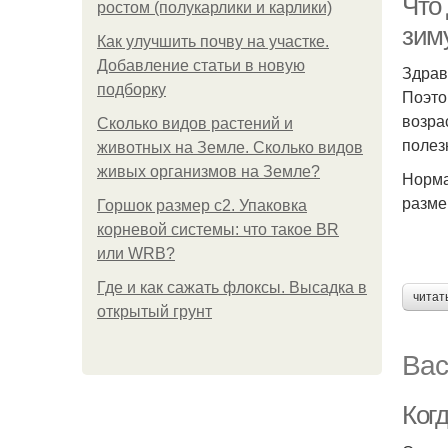
Что
ростом (полукарлики и карлики)
зим
Как улучшить почву на участке.
Добавление статьи в новую
Здрав
подборку
Поэто
возра
Сколько видов растений и
полез
животных на Земле. Сколько видов
живых организмов на Земле?
Норма
разме
Горшок размер с2. Упаковка
корневой системы: что такое BR
или WRB?
Где и как сажать флоксы. Высадка в
читат
открытый грунт
Вас
Ког