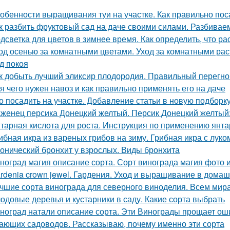
обенности выращивания туи на участке. Как правильно пос
к разбить фруктовый сад на даче своими силами. Разбивае
дсветка для цветов в зимнее время. Как определить, что р
од осенью за комнатными цветами. Уход за комнатными ра
д покоя
к добыть лучший эликсир плодородия. Правильный перегно
я чего нужен навоз и как правильно применять его на даче
о посадить на участке. Добавление статьи в новую подборк
женец персика Донецкий желтый. Персик Донецкий желтый:
тарная кислота для роста. Инструкция по применению янта
ибная икра из вареных грибов на зиму. Грибная икра с луко
онический бронхит у взрослых. Виды бронхита
ноград магия описание сорта. Сорт винограда магия фото 
rdenia crown jewel. Гардения. Уход и выращивание в дома
чшие сорта винограда для северного виноделия. Всем мира
одовые деревья и кустарники в саду. Какие сорта выбрать
ноград натали описание сорта. Эти Винограды прощает ош
ающих садоводов. Рассказываю, почему именно эти сорта