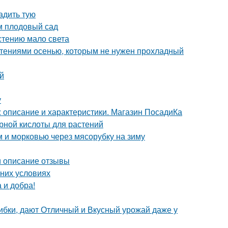
адить тую
м плодовый сад
астению мало света
стениями осенью, которым не нужен прохладный
й
у
 описание и характеристики. Магазин ПосадиКа
рной кислоты для растений
м и морковью через мясорубку на зиму
и описание отзывы
шних условиях
 и добра!
ибки, дают Отличный и Вкусный урожай даже у