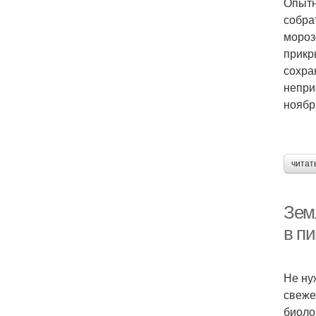
Опытн
собра
мороз
прикр
сохра
непри
ноябр
читат
Зем
в п
Не ну
свеже
биоло