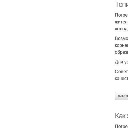
Топ
Погре
жител
холод
Возмо
корне
обрез
Для у
Совет
качес
читат
Как
Погре