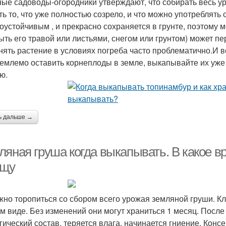
ые садоводы-огородники утверждают, что собирать весь ур
ть то, что уже полностью созрело, и что можно употреблять 
оустойчивым , и прекрасно сохраняется в грунте, поэтому м
ыть его травой или листьями, снегом или грунтом) может пе
нять растение в условиях погреба часто проблематично.И в
емлемо оставить корнеплоды в земле, выкапывайте их уже к
ю.
ь дальше →
ляная груша когда выкапывать. В какое 
ищу
жно торопиться со сбором всего урожая земляной груши. К
м виде. Без изменений они могут храниться 1 месяц. После 
гический состав, теряется влага, начинается гниение. Конс