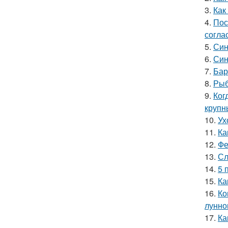
3.
Как
4.
Пос
согла
5.
Син
6.
Син
7.
Бар
8.
Рыб
9.
Ког
крупн
10.
Ух
11.
Ка
12.
Фе
13.
Сл
14.
5 
15.
Ка
16.
Ко
лунно
17.
Ка