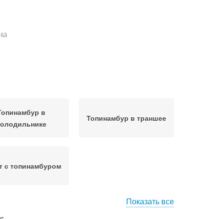
на
Топинамбур в
Топинамбур в траншее
холодильнике
т с топинамбуром
Показать все