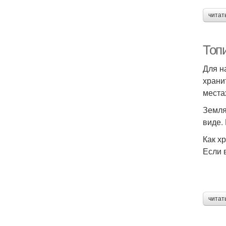
читат
Топ
Для н
храни
места
Земля
виде.
Как х
Если 
читат