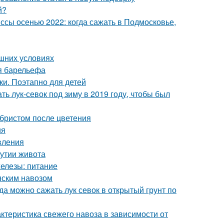
й?
сы осенью 2022: когда сажать в Подмосковье,
ашних условиях
я барельефа
и. Поэтапно для детей
ть лук-севок под зиму в 2019 году, чтобы был
абристом после цветения
ия
вления
дутии живота
железы: питание
онским навозом
гда можно сажать лук севок в открытый грунт по
актеристика свежего навоза в зависимости от