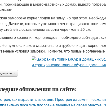
и, проживающие в многоквартирных домах, вместо погреба,
ильник.
жна заморозка корнеплодов на зиму, но при этом, необход
вищ. Дачники, которые уже много лет выращивают топинам
ку стеблей с оставлением высоты черенков в 20 см.
спешного хранения корнеплодов, необходимо соблюдать с
. Не нужно слишком старательно и грубо очищать корнеплод
твенные условия зимовки. Помните, что прямые солнечные 
ь дальше →
ледние обновления на сайте:
стрел, как вырастить из семян. Прострел из семян: несколь
 правильно посадить плодовые деревья на своём участке. 