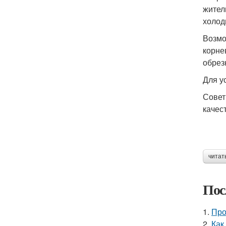
жител
холод
Возмо
корне
обрез
Для у
Совет
качес
читат
Пос
1.
Про
2.
Как