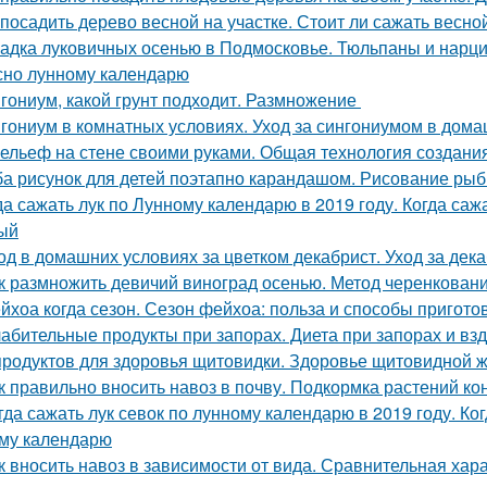
 посадить дерево весной на участке. Стоит ли сажать весно
адка луковичных осенью в Подмосковье. Тюльпаны и нарцис
сно лунному календарю
гониум, какой грунт подходит. Размножение
гониум в комнатных условиях. Уход за сингониумом в дом
ельеф на стене своими руками. Общая технология создани
а рисунок для детей поэтапно карандашом. Рисование рыбк
да сажать лук по Лунному календарю в 2019 году. Когда сажа
ый
од в домашних условиях за цветком декабрист. Уход за дек
к размножить девичий виноград осенью. Метод черенкован
йхоа когда сезон. Сезон фейхоа: польза и способы пригото
абительные продукты при запорах. Диета при запорах и вз
продуктов для здоровья щитовидки. Здоровье щитовидной 
к правильно вносить навоз в почву. Подкормка растений к
гда сажать лук севок по лунному календарю в 2019 году. Ко
му календарю
к вносить навоз в зависимости от вида. Сравнительная хар