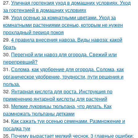
27.
Уличная гортензия уход в домашних условиях. Уход
за гортензией в домашних условиях
28.
Уход осенью за комнатными цветами. Уход за
комнатными растениями осенью, которым не нужен
прохладный период покоя
29.
4 правила внесения навоза. Виды навоза: какой
брать
30.
Перегной или навоз для огорода. Свежий или
перепревший?
31.
Солома, как удобрение для огорода. Солома, как
органическое удобрение, трудности, пути решения и
польза.
32.
Янтарная кислота для роста. Инструкция по
применению янтарной кислоты для растений
33.
Мелкие луковицы тюльпана, что делать. Как
размножать тюльпаны детками
34.
Как сажать туи осенью семенами. Размножение и
посадка туи
35.
Почему вырастает мелкий чеснок. 3 главные ошибки: