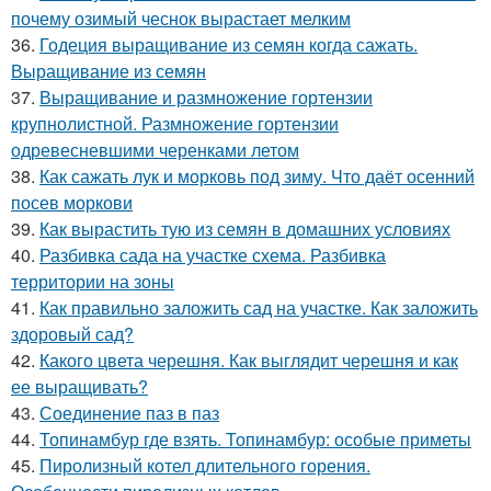
почему озимый чеснок вырастает мелким
36.
Годеция выращивание из семян когда сажать.
Выращивание из семян
37.
Выращивание и размножение гортензии
крупнолистной. Размножение гортензии
одревесневшими черенками летом
38.
Как сажать лук и морковь под зиму. Что даёт осенний
посев моркови
39.
Как вырастить тую из семян в домашних условиях
40.
Разбивка сада на участке схема. Разбивка
территории на зоны
41.
Как правильно заложить сад на участке. Как заложить
здоровый сад?
42.
Какого цвета черешня. Как выглядит черешня и как
ее выращивать?
43.
Соединение паз в паз
44.
Топинамбур где взять. Топинамбур: особые приметы
45.
Пиролизный котел длительного горения.