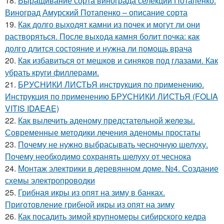
18.
Выращивание сорта винограда селекции Потапенко.
Виноград Амурский Потапенко – описание сорта
19.
Как долго выходят камни из почек и могут ли они
растворяться. После выхода камня болит почка: как
долго длится состояние и нужна ли помощь врача
20.
Как избавиться от мешков и синяков под глазами. Как
убрать круги филлерами.
21.
БРУСНИКИ ЛИСТЬЯ инструкция по применению.
Инструкция по применению БРУСНИКИ ЛИСТЬЯ (FOLIA
VITIS IDAEAE)
22.
Как вылечить аденому предстательной железы.
Современные методики лечения аденомы простаты
23.
Почему не нужно выбрасывать чесночную шелуху.
Почему необходимо сохранять шелуху от чеснока
24.
Монтаж электрики в деревянном доме. №4. Создание
схемы электропроводки
25.
Грибная икры из опят на зиму в банках.
Приготовление грибной икры из опят на зиму
26.
Как посадить зимой крупномеры сибирского кедра