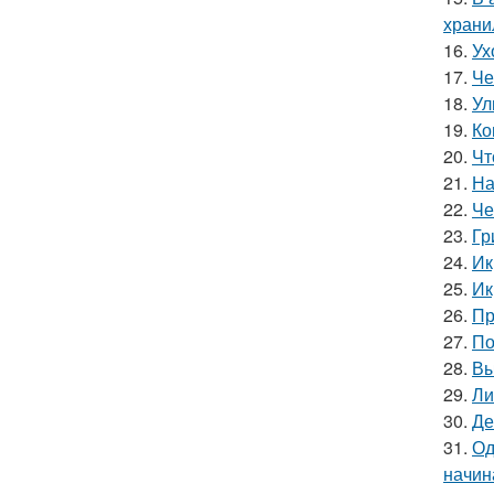
храни
16.
Ух
17.
Че
18.
Ул
19.
Ко
20.
Чт
21.
На
22.
Че
23.
Гр
24.
Ик
25.
Ик
26.
Пр
27.
По
28.
Вы
29.
Ли
30.
Де
31.
Од
начин