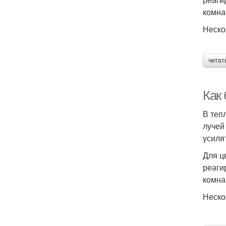
комна
Неско
читат
Как
В теп
лучей
усиля
Для ц
реаги
комна
Неско