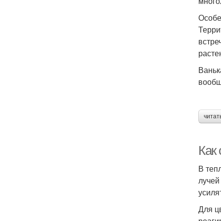
много
Особе
Терри
встре
расте
Ваньк
вообщ
читат
Как
В теп
лучей
усиля
Для ц
реаги