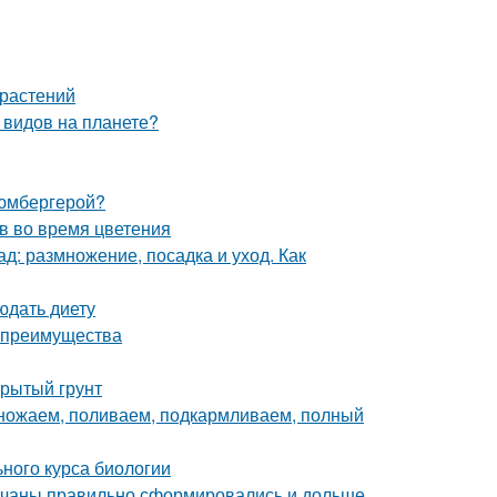
 растений
 видов на планете?
люмбергерой?
в во время цветения
д: размножение, посадка и уход. Как
юдать диету
и преимущества
крытый грунт
множаем, поливаем, подкармливаем, полный
ьного курса биологии
 кочаны правильно сформировались и дольше