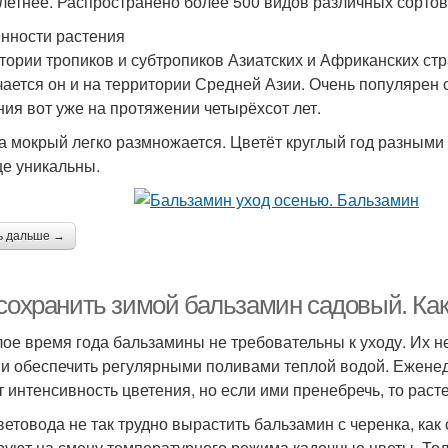
летнее. Распространено более 500 видов различных сортов
нности растения
тории тропиков и субтропиков Азиатских и Африканских ст
чается он и на территории Средней Азии. Очень популярен
ния вот уже на протяжении четырёхсот лет.
а мокрый легко размножается. Цветёт круглый год разными 
е уникальны.
ь дальше →
 сохранить зимой бальзамин садовый. Ка
лое время года бальзамины не требовательны к уходу. Их 
 и обеспечить регулярными поливами теплой водой. Ежен
т интенсивность цветения, но если ими пренебречь, то раст
ветовода не так трудно вырастить бальзамин с черенка, как
руют на смену температурного режима кадочные цветы. Тол