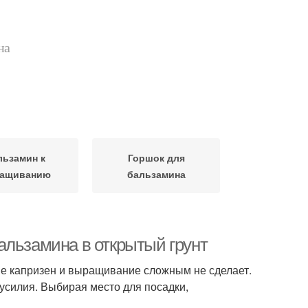
на
льзамин к
Горшок для
ащиванию
бальзамина
альзамина в открытый грунт
не капризен и выращивание сложным не сделает.
 усилия. Выбирая место для посадки,