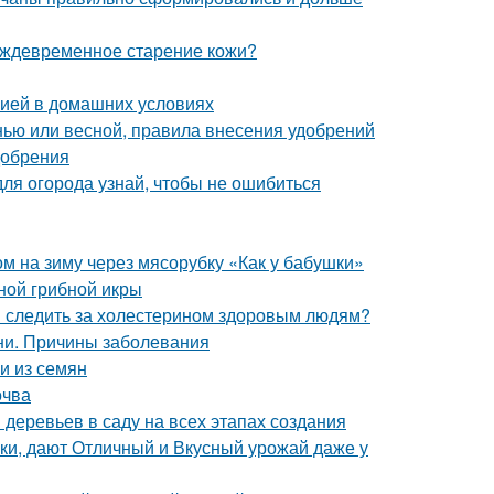
еждевременное старение кожи?
нзией в домашних условиях
енью или весной, правила внесения удобрений
добрения
для огорода узнай, чтобы не ошибиться
ом на зиму через мясорубку «Как у бабушки»
ной грибной икры
и следить за холестерином здоровым людям?
ни. Причины заболевания
и из семян
очва
деревьев в саду на всех этапах создания
ки, дают Отличный и Вкусный урожай даже у