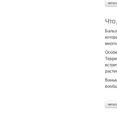
читат
Что
Бальз
котор
много
Особе
Терри
встре
расте
Ваньк
вообщ
читат