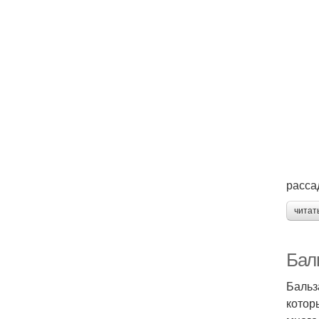
расса
читат
Бал
Бальз
котор