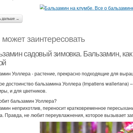
ь дальше →
 может заинтересовать
ьзамин садовый зимовка. Бальзамин, как
ой
амин Уоллера - растение, прекрасно подходящие для выращ
ое достоинство бальзамина Уоллера (Impatiens walleriana) 
иры, и для цветников.
юбит бальзамин Уоллера?
амин неприхотлив, переносит кратковременное пересыхани
а. Правда, не любит переувлажнения, которое вызывает за