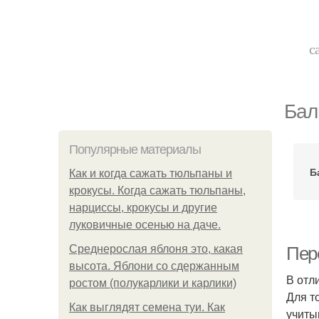
с
Бал
Популярные материалы
Б
Как и когда сажать тюльпаны и
крокусы. Когда сажать тюльпаны,
нарциссы, крокусы и другие
луковичные осенью на даче.
Среднерослая яблоня это, какая
Пер
высота. Яблони со сдержанным
В отл
ростом (полукарлики и карлики)
Для т
Как выглядят семена туи. Как
учиты