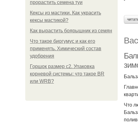
прорастить семена туи
Кексы из мастики. Как украсить
читат
кексы мастикой?
Как вырастить боярышник из семян
Вас
Что такое биогумус и как его
применять. Химический состав
Бал
удобрения
зим
Горшок размер с2. Упаковка
корневой системы: что такое BR
Бальз
или WRB?
Главн
кварт
Что л
Бальз
полив