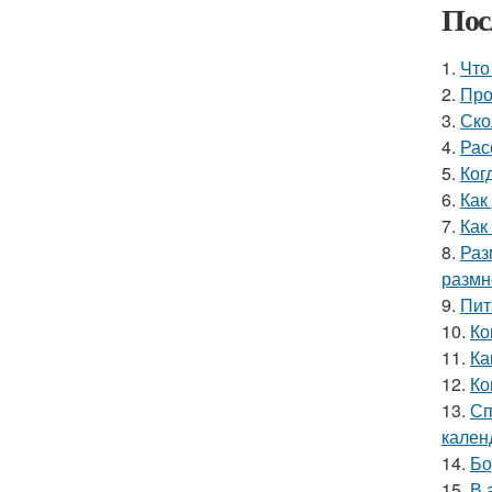
Пос
1.
Что
2.
Про
3.
Ско
4.
Рас
5.
Ког
6.
Как
7.
Как
8.
Раз
размн
9.
Пит
10.
Ко
11.
Ка
12.
Ко
13.
Сп
кален
14.
Бо
15.
В 