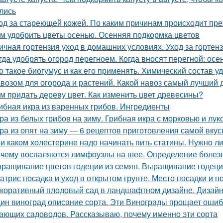
лись
од за стареющей кожей. По каким причинам происходит пр
м удобрить цветы осенью. Осенняя подкормка цветов
ичная гортензия уход в домашних условиях. Уход за горте
гда удобрять огород перегноем. Когда вносят перегной: ос
о такое биогумус и как его применять. Химический состав у
возом для огорода и растений. Какой навоз самый лучший 
м придать дереву цвет. Как изменить цвет древесины?
ибная икра из варенных грибов. Ингредиенты
ра из белых грибов на зиму. Грибная икра с морковью и лук
ра из опят на зиму — 6 рецептов приготовления самой вкус
и каком холестерине надо начинать пить статины. Нужно л
чему воспаляются лимфоузлы на шее. Определение болез
ращивание цветов годеции из семян. Выращивание годеци
атрис посадка и уход в открытом грунте. Место посадки и п
коративный плодовый сад в ландшафтном дизайне. Дизайн 
ин виноград описание сорта. Эти Винограды прощает ошиб
ающих садоводов. Рассказываю, почему именно эти сорта