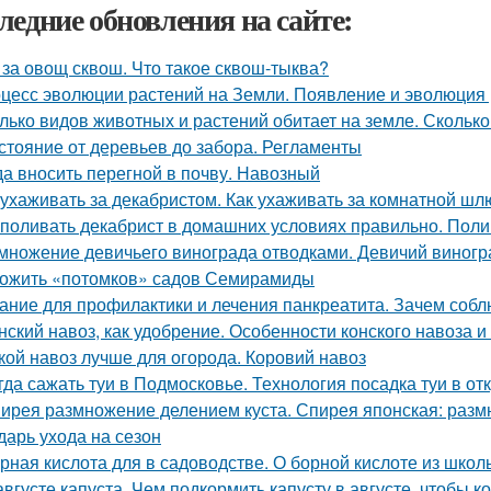
ледние обновления на сайте:
 за овощ сквош. Что такое сквош-тыква?
цесс эволюции растений на Земли. Появление и эволюция
лько видов животных и растений обитает на земле. Сколько
стояние от деревьев до забора. Регламенты
да вносить перегной в почву. Навозный
 ухаживать за декабристом. Как ухаживать за комнатной ш
 поливать декабрист в домашних условиях правильно. Поли
множение девичьего винограда отводками. Девичий виногра
ожить «потомков» садов Семирамиды
ание для профилактики и лечения панкреатита. Зачем собл
нский навоз, как удобрение. Особенности конского навоза 
кой навоз лучше для огорода. Коровий навоз
гда сажать туи в Подмосковье. Технология посадка туи в от
ирея размножение делением куста. Спирея японская: раз
дарь ухода на сезон
рная кислота для в садоводстве. О борной кислоте из школ
августе капуста. Чем подкормить капусту в августе, чтобы