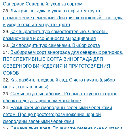
Саперави Северный: уход за сортом
28.
Лиатрис посадка и уход в открытом грунте
размножение семенами. Лиатрис колосковый – посадка
и уход в открытом грунте, фото
29.
Как вырастить тую самостоятельно. Способы
размножения и особенности выращивания
30.
Как посадить тую семенами. Выбор сорта
31.
Выбириаем сорт винограда для северных регионов.
ПЕРСПЕКТИВНЫЕ СОРТА ВИНОГРАДА ДЛЯ
CЕВЕРНОГО ВИНОДЕЛИЯ И ПРИГОТОВЛЕНИЯ
СОКОВ
32.
Как разбить плодовый сад. С чего начать (выбор
места, состав почвы)
33.
Самые вкусные яблоки. 10 самых вкусных сортов
яблок на дегустационном марафоне
34.
Размножение смородины зелеными черенками
летом. Проще простого: размножение черной
смородины зелеными черенками
35.
Семена льна вред. Почему же семена льна считали