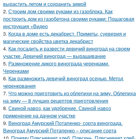
вырастить летом и сохранить зимой
2.
Строим дом своими руками из газоблока. Как
построить дом из газобетона своими руками: Пошаговая
инструкция +Видео
3.
Когда в доме есть декабрист. Приметы, суеверия и
магические свойства цветка декабрист
4.
Как посадить и развести девичий виноград на своем
участке. Девичий виноград — выращивание
5.
Размножение дикого винограда черенками.
Черенками
6.
Как размножить девичий виноград осенью. Метод
черенкования
7.
Что можно приготовить из облепихи на зиму. Облепиха
на зиму — 8 лучших рецептов приготовления
8.
Свиной навоз, как удобрение. Свиной навоз
применение на дачном участке
9.
Виноград Амурский Потапенко- сорта винограда.
Виноград Амурский Потапенко – описание сорта
10.
Почему Плесневеет хлеб. Плесень. Плесневеет хлеб.