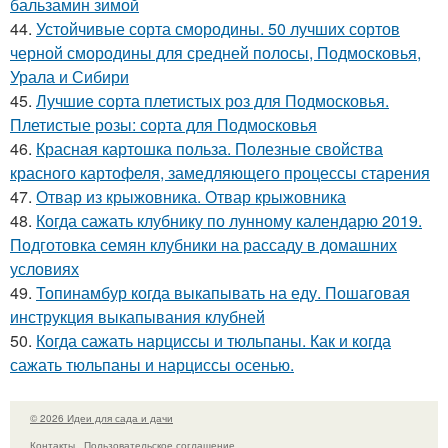
бальзамин зимой
44.
Устойчивые сорта смородины. 50 лучших сортов
черной смородины для средней полосы, Подмосковья,
Урала и Сибири
45.
Лучшие сорта плетистых роз для Подмосковья.
Плетистые розы: сорта для Подмосковья
46.
Красная картошка польза. Полезные свойства
красного картофеля, замедляющего процессы старения
47.
Отвар из крыжовника. Отвар крыжовника
48.
Когда сажать клубнику по лунному календарю 2019.
Подготовка семян клубники на рассаду в домашних
условиях
49.
Топинамбур когда выкапывать на еду. Пошаговая
инструкция выкапывания клубней
50.
Когда сажать нарциссы и тюльпаны. Как и когда
сажать тюльпаны и нарциссы осенью.
© 2026 Идеи для сада и дачи
Контакты
Пользовательское соглашение