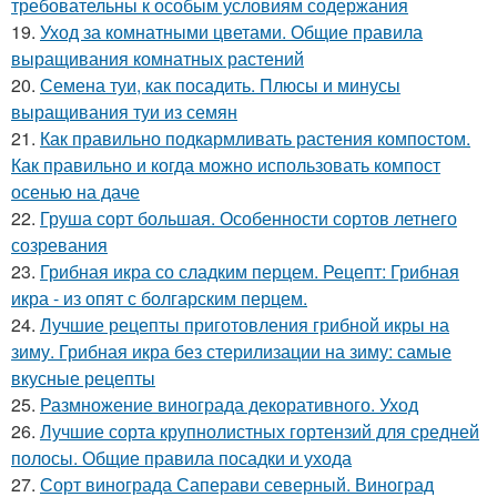
требовательны к особым условиям содержания
19.
Уход за комнатными цветами. Общие правила
выращивания комнатных растений
20.
Семена туи, как посадить. Плюсы и минусы
выращивания туи из семян
21.
Как правильно подкармливать растения компостом.
Как правильно и когда можно использовать компост
осенью на даче
22.
Груша сорт большая. Особенности сортов летнего
созревания
23.
Грибная икра со сладким перцем. Рецепт: Грибная
икра - из опят с болгарским перцем.
24.
Лучшие рецепты приготовления грибной икры на
зиму. Грибная икра без стерилизации на зиму: самые
вкусные рецепты
25.
Размножение винограда декоративного. Уход
26.
Лучшие сорта крупнолистных гортензий для средней
полосы. Общие правила посадки и ухода
27.
Сорт винограда Саперави северный. Виноград