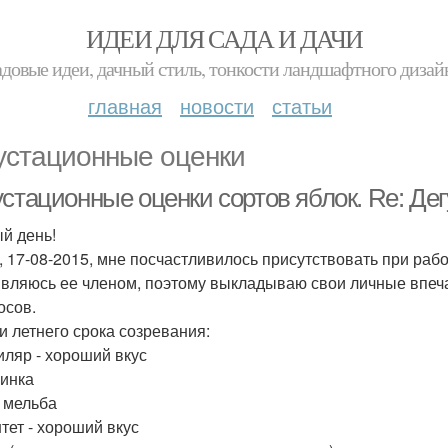
ИДЕИ ДЛЯ САДА И ДАЧИ
адовые идеи, дачный стиль, тонкости ландшафтного дизай
главная
новости
статьи
устационные оценки
устационные оценки сортов яблок. Re: Де
й день!
, 17-08-2015, мне посчастливилось присутствовать при ра
являюсь ее членом, поэтому выкладываю свои личные впеча
осов.
и летнего срока созревания:
иляр - хороший вкус
линка
д мельба
нтет - хороший вкус