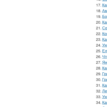
17.
Ка
18.
Ам
19.
Бо
20.
Ка
21.
Со
22.
Ко
23.
Ка
24.
Ух
25.
Ел
26.
Чт
27.
Ян
28.
Ка
29.
Гр
30.
Гр
31.
Ка
32.
Ле
33.
Ух
34.
Ка