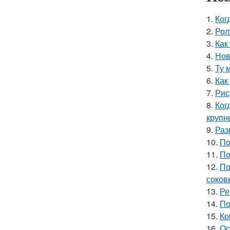
1.
Ког
2.
Рол
3.
Как
4.
Нов
5.
Ту 
6.
Как
7.
Рис
8.
Ког
крупн
9.
Раз
10.
По
11.
По
12.
По
соков
13.
Ре
14.
По
15.
Ко
16.
Ос