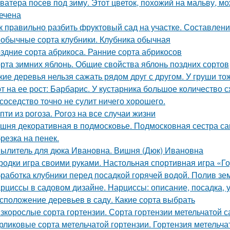
ватера посев под зиму. Этот цветок, похожий на мальву, мо
ечена
к правильно разбить фруктовый сад на участке. Составлен
обычные сорта клубники. Клубника обычная
здние сорта абрикоса. Ранние сорта абрикосов
рта зимних яблонь. Общие свойства яблонь поздних сортов
кие деревья нельзя сажать рядом друг с другом. У груши то
т на ее рост: Барбарис. У кустарника большое количество 
 соседство точно не сулит ничего хорошего.
пти из рогоза. Рогоз на все случаи жизни
шня декоративная в подмосковье. Подмосковная сестра са
резка на пенек.
ылитель для дюка Ивановна. Вишня (Дюк) Ивановна
родки игра своими руками. Настольная спортивная игра «Г
работка клубники перед посадкой горячей водой. Полив зе
рциссы в садовом дизайне. Нарциссы: описание, посадка, 
сположение деревьев в саду. Какие сорта выбрать
зкорослые сорта гортензии. Сорта гортензии метельчатой 
рликовые сорта метельчатой гортензии. Гортензия метельчат