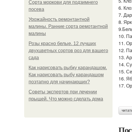
5. Кл
Сорта моркови для подзимнего
6. Кло
посева
7. Да
Урожайность ремонтантной
8. Ярк
малины. Ранние сорта ремотантной
9.Бел
малины
10. П
11. О
Розы красно белые. 12 лучших
12. П
двухцветных сортов роз для вашего
13. А
сада
14. С
Как нарисовать рыбку карандашом.
15. С
Как нарисовать рыбу карандашом
16. Я
поэтапно для начинающих?
17. О
Советы экспертов при лечении
прыщей. Что можно сделать дома
читат
Пос