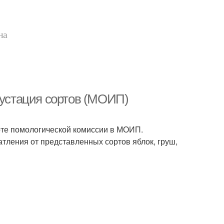
на
густация сортов (МОИП)
боте помологической комиссии в МОИП.
тления от представленных сортов яблок, груш,