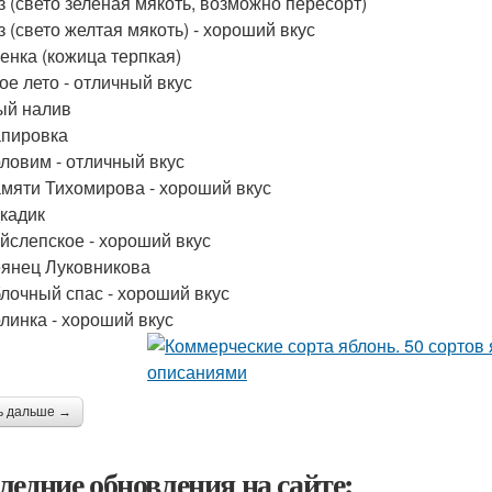
оз (свето зеленая мякоть, возможно пересорт)
з (свето желтая мякоть) - хороший вкус
ренка (кожица терпкая)
ое лето - отличный вкус
ый налив
апировка
рловим - отличный вкус
амяти Тихомирова - хороший вкус
ркадик
уйслепское - хороший вкус
еянец Луковникова
блочный спас - хороший вкус
рлинка - хороший вкус
ь дальше →
ледние обновления на сайте: