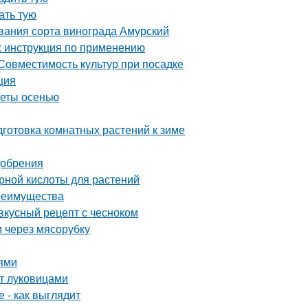
ать тую
вания сорта винограда Амурский
 : инструкция по применению
 Совместимость культур при посадке
ция
веты осенью
готовка комнатных растений к зиме
добрения
рной кислоты для растений
преимущества
 вкусный рецепт с чесноком
м через мясорубку
иями
нт луковицами
 - как выглядит