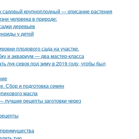
к садовый крупноплодный — описание растения
изни человека в природе:
садки деревьев
еноиды у детей
ровки плодового сада на участке.
ку и аквариум — два мастер-класса
ть лук-севок под зиму в 2019 году, чтобы был
ние
е. Сбор и подготовка семян
епихового масла
 — лучшие рецепты заготовки через
 рецепты
и преимущества
адить тую