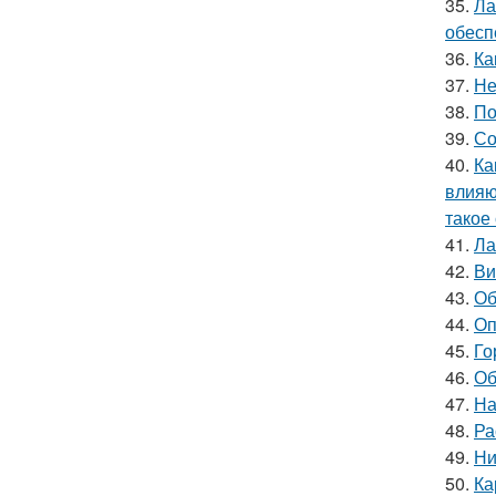
35.
Ла
обесп
36.
Ка
37.
Не
38.
По
39.
Со
40.
Ка
влияю
такое
41.
Ла
42.
Ви
43.
Об
44.
Оп
45.
Го
46.
Об
47.
На
48.
Ра
49.
Ни
50.
Ка