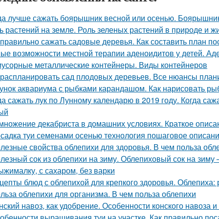
да лучше сажать боярышник весной или осенью. Боярышни
ь растений на земле. Роль зеленых растений в природе и ж
 правильно сажать садовые деревья. Как составить план по
ые возможности местной терапии аденоидитов у детей. Ад
мусорные металлические контейнеры. Виды контейнеров
 распланировать сад плодовых деревьев. Все нюансы плани
унок аквариума с рыбками карандашом. Как нарисовать рыб
да сажать лук по Лунному календарю в 2019 году. Когда сажа
ый
множение декабриста в домашних условиях. Краткое описа
садка туи семенами осенью технология пошаговое описани
лезные свойства облепихи для здоровья. В чем польза обл
лезный сок из облепихи на зиму. Облепиховый сок на зиму
ыжималку, с сахаром, без варки
цепты блюд с облепихой для крепкого здоровья. Облепиха:
льза облепихи для организма. В чем польза облепихи
нский навоз, как удобрение. Особенности конского навоза 
обенности выращивания туи на участке. Как правильно пос