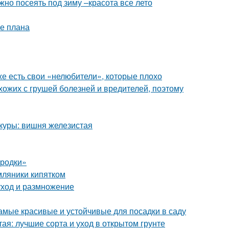
жно посеять под зиму –красота все лето
ие плана
же есть свои «нелюбители», которые плохо
схожих с грушей болезней и вредителей, поэтому
куры: вишня железистая
ородки»
мляники кипятком
уход и размножение
самые красивые и устойчивые для посадки в саду
ая: лучшие сорта и уход в открытом грунте