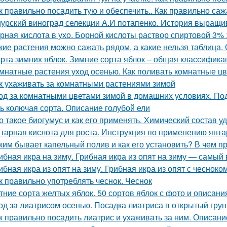
к правильно посадить тую и обеспечить.. Как правильно саж
урский виноград селекции А.И потапенко. История выращи
рная кислота в ухо. Борной кислоты раствор спиртовой 3%
кие растения можно сажать рядом, а какие нельзя таблица.
рта зимних яблок. Зимние сорта яблок – общая классифика
мнатные растения уход осенью. Как поливать комнатные ц
к ухаживать за комнатными растениями зимой
од за комнатными цветами зимой в домашних условиях. Под
ь колючая сорта. Описание голубой ели
о такое биогумус и как его применять. Химический состав у
тарная кислота для роста. Инструкция по применению янта
ким бывает капельный полив и как его установить? В чем 
ибная икра на зиму. Грибная икра из опят на зиму — самый
ибная икра из опят на зиму. Грибная икра из опят с чесноко
к правильно употреблять чеснок. Чеснок
тние сорта желтых яблок. 50 сортов яблок с фото и описан
од за лиатрисом осенью. Посадка лиатриса в открытый гру
к правильно посадить лиатрис и ухаживать за ним. Описание