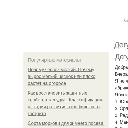
с
Дег
Дег
Популярные материалы
Добры
Почему чеснок мелкий. Почему
Вчера
вырос мелкий чеснок или плохо
Я не 
растет на огороде
абрик
Как восстановить защитные
Яблок
свойства желудка.. Классификация
1. Юб
и стадии развития атрофического
2. Ор
гастрита
3. Ре
4. Ма
Сорта моркови для зимнего посева.