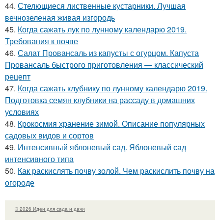
44.
Стелющиеся лиственные кустарники. Лучшая
вечнозеленая живая изгородь
45.
Когда сажать лук по лунному календарю 2019.
Требования к почве
46.
Салат Провансаль из капусты с огурцом. Капуста
Провансаль быстрого приготовления — классический
рецепт
47.
Когда сажать клубнику по лунному календарю 2019.
Подготовка семян клубники на рассаду в домашних
условиях
48.
Крокосмия хранение зимой. Описание популярных
садовых видов и сортов
49.
Интенсивный яблоневый сад. Яблоневый сад
интенсивного типа
50.
Как раскислять почву золой. Чем раскислить почву на
огороде
© 2026 Идеи для сада и дачи