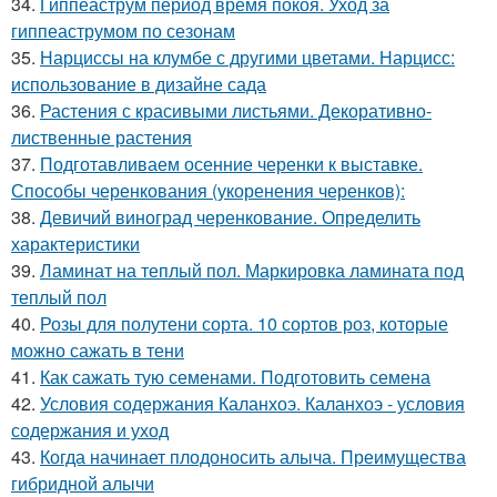
34.
Гиппеаструм период время покоя. Уход за
гиппеаструмом по сезонам
35.
Нарциссы на клумбе с другими цветами. Нарцисс:
использование в дизайне сада
36.
Растения с красивыми листьями. Декоративно-
лиственные растения
37.
Подготавливаем осенние черенки к выставке.
Способы черенкования (укоренения черенков):
38.
Девичий виноград черенкование. Определить
характеристики
39.
Ламинат на теплый пол. Маркировка ламината под
теплый пол
40.
Розы для полутени сорта. 10 сортов роз, которые
можно сажать в тени
41.
Как сажать тую семенами. Подготовить семена
42.
Условия содержания Каланхоэ. Каланхоэ - условия
содержания и уход
43.
Когда начинает плодоносить алыча. Преимущества
гибридной алычи