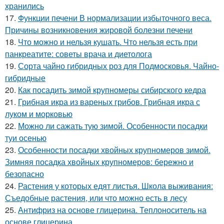
хранились
17.
Функции печени В нормализации избыточного веса.
Причины возникновения жировой болезни печени
18.
Что можно и нельзя кушать. Что нельзя есть при
панкреатите: советы врача и диетолога
19.
Сорта чайно гибридных роз для Подмосковья. Чайно-
гибридные
20.
Как посадить зимой крупномеры сибирского кедра
21.
Грибная икра из вареных грибов. Грибная икра с
луком и морковью
22.
Можно ли сажать тую зимой. Особенности посадки
туи осенью
23.
Особенности посадки хвойных крупномеров зимой.
Зимняя посадка хвойных крупномеров: бережно и
безопасно
24.
Растения у которых едят листья. Школа выживания:
Съедобные растения, или что можно есть в лесу
25.
Антифриз на основе глицерина. Теплоноситель на
основе глицерина