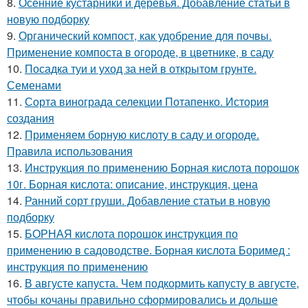
8.
Осенние кустарники и деревья. Добавление статьи в
новую подборку
9.
Органический компост, как удобрение для почвы.
Применение компоста в огороде, в цветнике, в саду
10.
Посадка туи и уход за ней в открытом грунте.
Семенами
11.
Сорта винограда селекции Потапенко. История
создания
12.
Применяем борную кислоту в саду и огороде.
Правила использования
13.
Инструкция по применению Борная кислота порошок
10г. Борная кислота: описание, инструкция, цена
14.
Ранний сорт груши. Добавление статьи в новую
подборку
15.
БОРНАЯ кислота порошок инструкция по
применению в садоводстве. Борная кислота Боримед :
инструкция по применению
16.
В августе капуста. Чем подкормить капусту в августе,
чтобы кочаны правильно сформировались и дольше