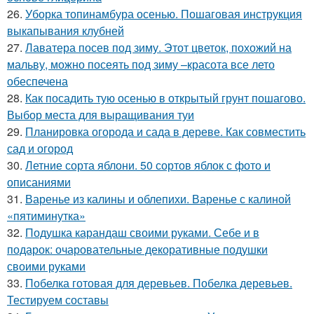
26.
Уборка топинамбура осенью. Пошаговая инструкция
выкапывания клубней
27.
Лаватера посев под зиму. Этот цветок, похожий на
мальву, можно посеять под зиму –красота все лето
обеспечена
28.
Как посадить тую осенью в открытый грунт пошагово.
Выбор места для выращивания туи
29.
Планировка огорода и сада в дереве. Как совместить
сад и огород
30.
Летние сорта яблони. 50 сортов яблок с фото и
описаниями
31.
Варенье из калины и облепихи. Варенье с калиной
«пятиминутка»
32.
Подушка карандаш своими руками. Себе и в
подарок: очаровательные декоративные подушки
своими руками
33.
Побелка готовая для деревьев. Побелка деревьев.
Тестируем составы