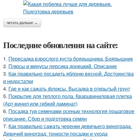
читать дальше →
Последние обновления на сайте:
1.
Пересадка взрослого куста боярышника. Боярышник
2.
Плюсы и минусы персика донецкий. Описание
3.
Как правильно посадить яблоню весной. Достоинства
и недостатки
4.
Где и как сажать флоксы. Высадка в открытый грунт
5.
Покрытие для теплого пола. Кварцвиниловая плитка
(Арт-винил или гибкий ламинат)
6.
Посадка туи семенами осенью технология пошаговое
описание. Сбор и подготовка семян
7.
Как правильно сажать черенки девичьего винограда.
Девичий виноград: тонкости посадки и ухода