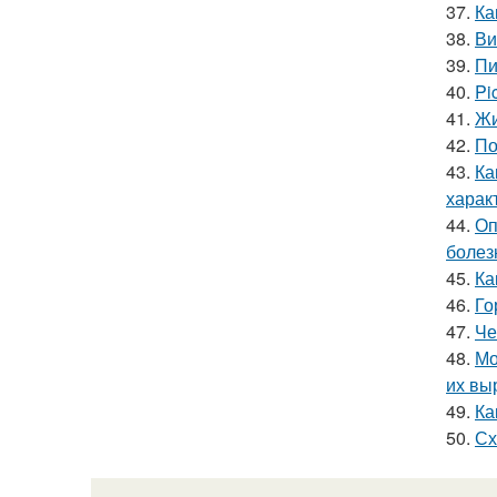
37.
Ка
38.
Ви
39.
Пи
40.
Pi
41.
Жи
42.
По
43.
Ка
харак
44.
Оп
болез
45.
Ка
46.
Го
47.
Че
48.
Мо
их вы
49.
Ка
50.
Сх