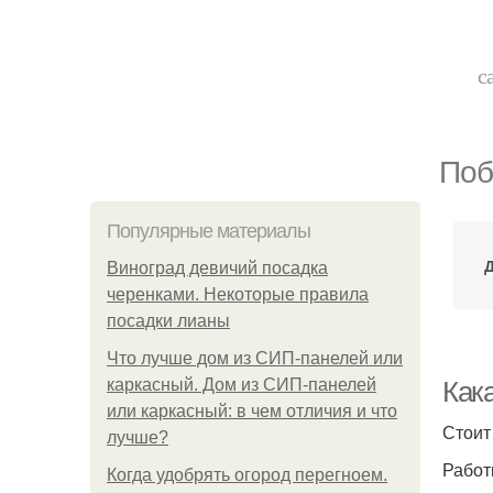
с
Поб
Популярные материалы
Д
Виноград девичий посадка
черенками. Некоторые правила
посадки лианы
Что лучше дом из СИП-панелей или
каркасный. Дом из СИП-панелей
Как
или каркасный: в чем отличия и что
Стоит
лучше?
Работ
Когда удобрять огород перегноем.