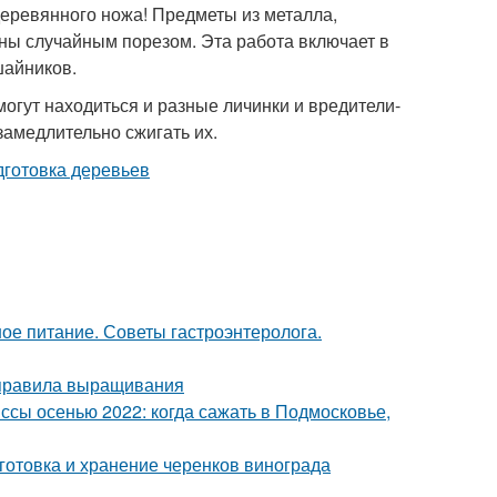
деревянного ножа! Предметы из металла,
ины случайным порезом. Эта работа включает в
шайников.
могут находиться и разные личинки и вредители-
замедлительно сжигать их.
ое питание. Советы гастроэнтеролога.
 правила выращивания
сы осенью 2022: когда сажать в Подмосковье,
готовка и хранение черенков винограда