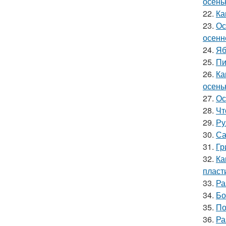
осень
22.
Ка
23.
Ос
осенн
24.
Яб
25.
Пи
26.
Ка
осень
27.
Ос
28.
Чт
29.
Ру
30.
Са
31.
Гр
32.
Ка
пласт
33.
Ра
34.
Бо
35.
По
36.
Ра