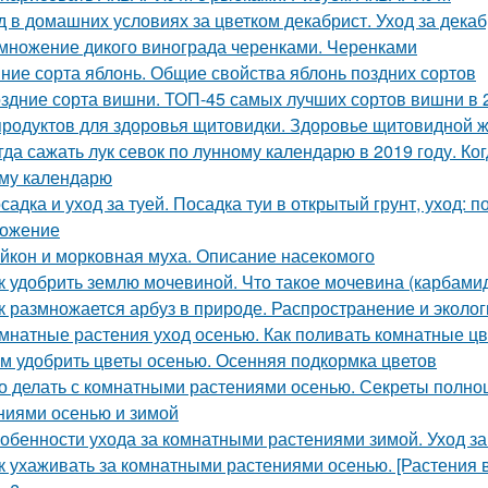
д в домашних условиях за цветком декабрист. Уход за дека
множение дикого винограда черенками. Черенками
ние сорта яблонь. Общие свойства яблонь поздних сортов
здние сорта вишни. ТОП-45 самых лучших сортов вишни в 
продуктов для здоровья щитовидки. Здоровье щитовидной 
гда сажать лук севок по лунному календарю в 2019 году. Ко
му календарю
садка и уход за туей. Посадка туи в открытый грунт, уход: п
ожение
йкон и морковная муха. Описание насекомого
к удобрить землю мочевиной. Что такое мочевина (карбами
к размножается арбуз в природе. Распространение и эколог
мнатные растения уход осенью. Как поливать комнатные ц
м удобрить цветы осенью. Осенняя подкормка цветов
о делать с комнатными растениями осенью. Секреты полно
ниями осенью и зимой
обенности ухода за комнатными растениями зимой. Уход з
к ухаживать за комнатными растениями осенью. [Растения 