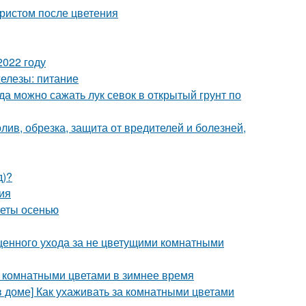
бристом после цветения
2022 году
железы: питание
гда можно сажать лук севок в открытый грунт по
олив, обрезка, защита от вредителей и болезней,
д)?
ия
веты осенью
ценного ухода за не цветущими комнатными
а комнатными цветами в зимнее время
в доме] Как ухаживать за комнатными цветами