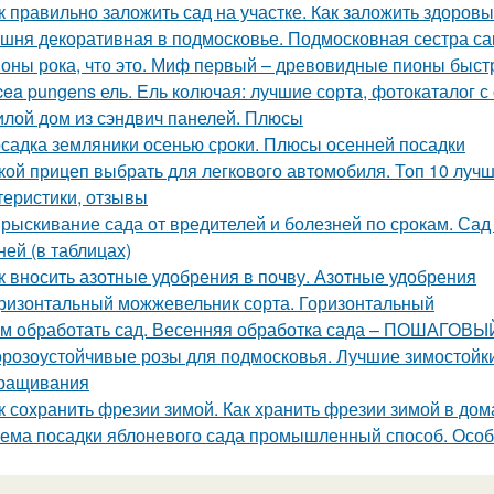
к правильно заложить сад на участке. Как заложить здоров
шня декоративная в подмосковье. Подмосковная сестра са
оны рока, что это. Миф первый – древовидные пионы быст
cea pungens ель. Ель колючая: лучшие сорта, фотокаталог 
лой дом из сэндвич панелей. Плюсы
садка земляники осенью сроки. Плюсы осенней посадки
кой прицеп выбрать для легкового автомобиля. Топ 10 лучш
теристики, отзывы
рыскивание сада от вредителей и болезней по срокам. Сад
ней (в таблицах)
к вносить азотные удобрения в почву. Азотные удобрения
ризонтальный можжевельник сорта. Горизонтальный
м обработать сад. Весенняя обработка сада – ПОШАГОВЫЙ 
розоустойчивые розы для подмосковья. Лучшие зимостойкие
ращивания
к сохранить фрезии зимой. Как хранить фрезии зимой в до
ема посадки яблоневого сада промышленный способ. Особ