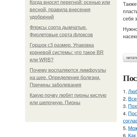
Когда вносят перегной: осенью или
Также
весной, правила внесения
пласт
удобрений
себя 
Флоксы сорта дымчатые.
Нужно
Фиолетовые сорта флоксов
насек
Горшок с3 размер. Упаковка
корневой системы: что такое BR
читат
или WRB?
Почему воспаляются лимфоузлы
Пос
на шее. Определение болезни.
Причины заболевания
1.
Люб
Какую почву любят пионы кислую
2.
Все
или щелочную. Пионы
3.
Пох
4.
Пос
согла
5.
Мож
6.
Как