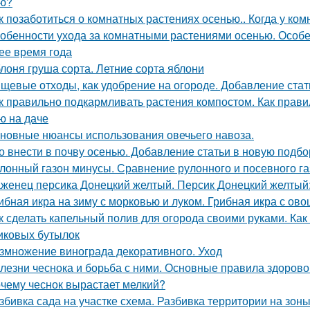
ю?
к позаботиться о комнатных растениях осенью.. Когда у ко
обенности ухода за комнатными растениями осенью. Особ
ее время года
лоня груша сорта. Летние сорта яблони
щевые отходы, как удобрение на огороде. Добавление стат
к правильно подкармливать растения компостом. Как прави
ю на даче
новные нюансы использования овечьего навоза.
о внести в почву осенью. Добавление статьи в новую подбо
лонный газон минусы. Сравнение рулонного и посевного г
женец персика Донецкий желтый. Персик Донецкий желтый:
ибная икра на зиму с морковью и луком. Грибная икра с ов
к сделать капельный полив для огорода своими руками. Как
иковых бутылок
змножение винограда декоративного. Уход
лезни чеснока и борьба с ними. Основные правила здорово
чему чеснок вырастает мелкий?
збивка сада на участке схема. Разбивка территории на зон