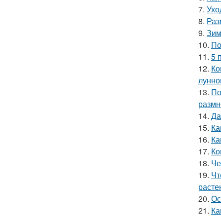
7.
Ухо
8.
Раз
9.
Зим
10.
По
11.
5 
12.
Ко
лунно
13.
По
размн
14.
Да
15.
Ка
16.
Ка
17.
Ко
18.
Че
19.
Чт
расте
20.
Ос
21.
Ка