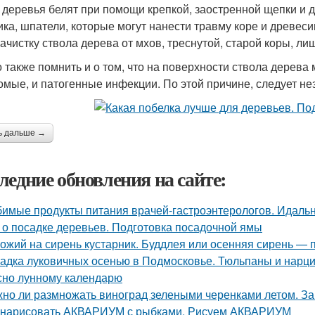
 деревья белят при помощи крепкой, заостренной щепки и 
ика, шпатели, которые могут нанести травму коре и древес
зачистку ствола дерева от мхов, треснутой, старой коры, ли
 также помнить и о том, что на поверхности ствола дерева 
омые, и патогенные инфекции. По этой причине, следует не
ь дальше →
ледние обновления на сайте:
имые продукты питания врачей-гастроэнтерологов. Идальн
 о посадке деревьев. Подготовка посадочной ямы
ожий на сирень кустарник. Буддлея или осенняя сирень —
адка луковичных осенью в Подмосковье. Тюльпаны и нарцис
сно лунному календарю
но ли размножать виноград зелеными черенками летом. За
 нарисовать АКВАРИУМ с рыбками. Рисуем АКВАРИУМ