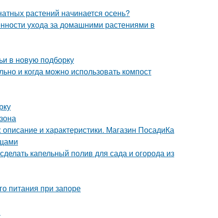
мнатных растений начинается осень?
енности ухода за домашними растениями в
ьи в новую подборку
льно и когда можно использовать компост
рку
азона
 описание и характеристики. Магазин ПосадиКа
ощами
 сделать капельный полив для сада и огорода из
го питания при запоре
ы