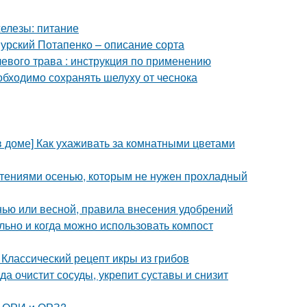
железы: питание
урский Потапенко – описание сорта
евого трава : инструкция по применению
бходимо сохранять шелуху от чеснока
в доме] Как ухаживать за комнатными цветами
стениями осенью, которым не нужен прохладный
енью или весной, правила внесения удобрений
льно и когда можно использовать компост
 Классический рецепт икры из грибов
а очистит сосуды, укрепит суставы и снизит