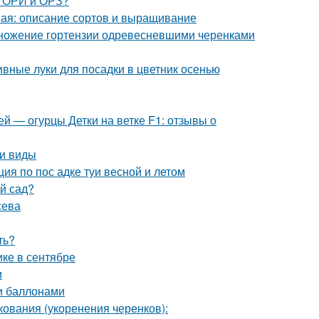
, ОРИ и ОРЗ?
ная: описание сортов и выращивание
множение гортензии одревесневшими черенками
вные луки для посадки в цветник осенью
й — огурцы Детки на ветке F1: отзывы о
 и виды
ция по пос адке туи весной и летом
ый сад?
сева
ть?
ике в сентябре
и
и баллонами
ования (укоренения черенков):