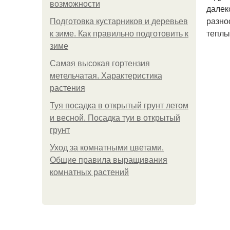
возможности
далек
разно
Подготовка кустарников и деревьев
теплы
к зиме. Как правильно подготовить к
зиме
Самая высокая гортензия
метельчатая. Характеристика
растения
Туя посадка в открытый грунт летом
и весной. Посадка туи в открытый
грунт
Уход за комнатными цветами.
Общие правила выращивания
комнатных растений