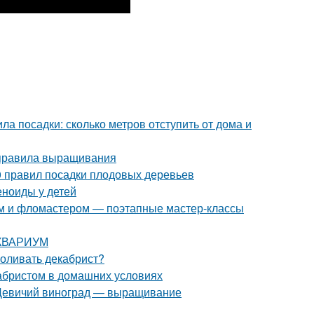
ла посадки: сколько метров отступить от дома и
 правила выращивания
0 правил посадки плодовых деревьев
еноиды у детей
ом и фломастером — поэтапные мастер-классы
 АКВАРИУМ
поливать декабрист?
кабристом в домашних условиях
. Девичий виноград — выращивание