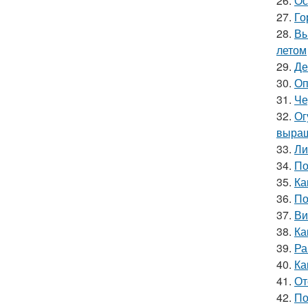
26.
Ос
27.
Го
28.
Вы
летом
29.
Де
30.
Оп
31.
Че
32.
Ог
выращ
33.
Ли
34.
По
35.
Ка
36.
По
37.
Ви
38.
Ка
39.
Ра
40.
Ка
41.
От
42.
По