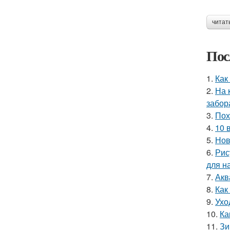
читат
Пос
1.
Как
2.
На 
забор
3.
Пох
4.
10 
5.
Нов
6.
Рис
для н
7.
Акв
8.
Как
9.
Ухо
10.
Ка
11.
Зи