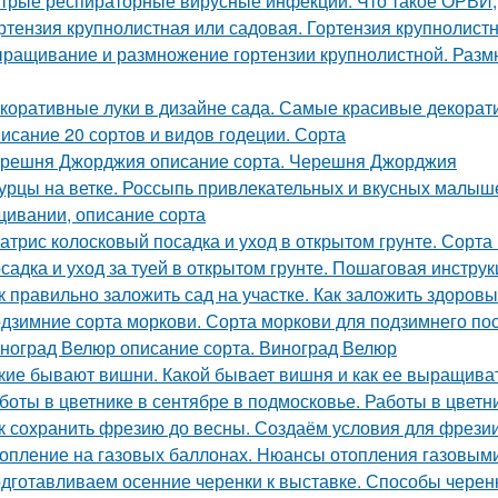
трые респираторные вирусные инфекции. Что такое ОРВИ
ртензия крупнолистная или садовая. Гортензия крупнолист
ращивание и размножение гортензии крупнолистной. Раз
коративные луки в дизайне сада. Самые красивые декорати
исание 20 сортов и видов годеции. Сорта
решня Джорджия описание сорта. Черешня Джорджия
урцы на ветке. Россыпь привлекательных и вкусных малыше
ивании, описание сорта
атрис колосковый посадка и уход в открытом грунте. Сорта
садка и уход за туей в открытом грунте. Пошаговая инструк
к правильно заложить сад на участке. Как заложить здоров
дзимние сорта моркови. Сорта моркови для подзимнего по
ноград Велюр описание сорта. Виноград Велюр
кие бывают вишни. Какой бывает вишня и как ее выращива
боты в цветнике в сентябре в подмосковье. Работы в цветн
к сохранить фрезию до весны. Создаём условия для фрези
опление на газовых баллонах. Нюансы отопления газовым
дготавливаем осенние черенки к выставке. Способы черенк