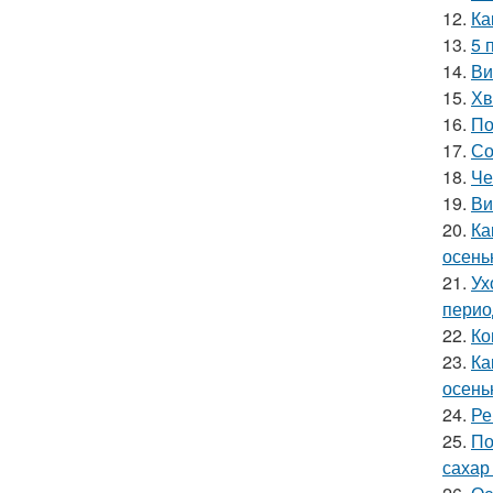
12.
Ка
13.
5 
14.
Ви
15.
Хв
16.
По
17.
Со
18.
Че
19.
Ви
20.
Ка
осень
21.
Ух
перио
22.
Ко
23.
Ка
осень
24.
Ре
25.
По
сахар