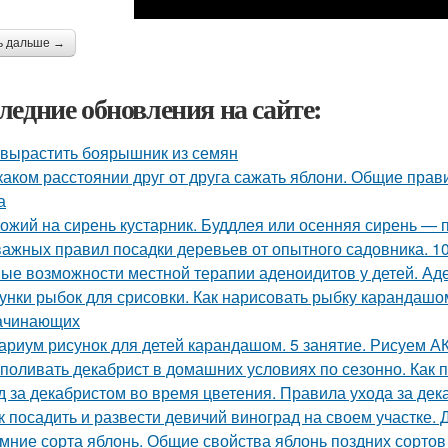
ь дальше →
ледние обновления на сайте:
 вырастить боярышник из семян
каком расстоянии друг от друга сажать яблони. Общие прави
а
ожий на сирень кустарник. Буддлея или осенняя сирень —
важных правил посадки деревьев от опытного садовника. 1
ые возможности местной терапии аденоидитов у детей. Ад
унки рыбок для срисовки. Как нарисовать рыбку карандаш
ачинающих
ариум рисунок для детей карандашом. 5 занятие. Рисуем
 поливать декабрист в домашних условиях по сезонно. Как 
д за декабристом во время цветения. Правила ухода за де
к посадить и развести девичий виноград на своем участке
мние сорта яблонь. Общие свойства яблонь поздних сортов