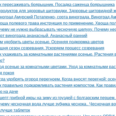
к пересаживать боярышник. Посадка саженца боярышника
продуктов для здоровья щитовидки. Здоровье щитовидной 
ноград Амурский Потапенко- сорта винограда. Виноград Ам
оща полевого трава инструкция по применению. Хвоща пол
чему не нужно выбрасывать чесночную шелуху. Почему нео
рт винограда ананасный. Ананасный ранний
м удобрить цветы осенью. Осенняя подкормка цветов
шня сезон созревания. Ускоряем процесс созревания
к ухаживать за комнатными растениями осенью. [Растения 
ю?
од осенью за комнатными цветами. Уход за комнатными ра
д покоя
гда удобрять огород перегноем. Когда вносят перегной: ос
к правильно подкармливать растения компостом. Как прави
ю на даче
цепт грибной икры на зиму из груздей с болгарским перцем.
чему чесночная вода лучше зубчика чеснока.. Чесночная вод
 лучше таблеток