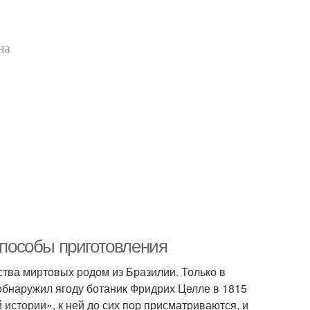
на
 способы приготовления
ства миртовых родом из Бразилии. Только в
 обнаружил ягоду ботаник Фридрих Целле в 1815
 истории», к ней до сих пор присматриваются, и