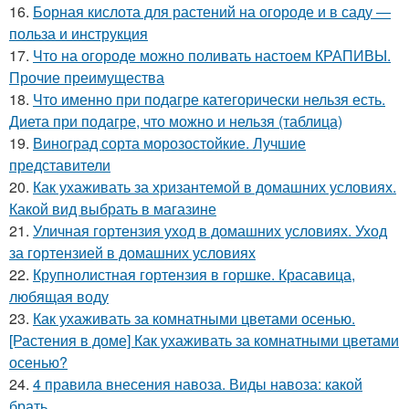
16.
Борная кислота для растений на огороде и в саду —
польза и инструкция
17.
Что на огороде можно поливать настоем КРАПИВЫ.
Прочие преимущества
18.
Что именно при подагре категорически нельзя есть.
Диета при подагре, что можно и нельзя (таблица)
19.
Виноград сорта морозостойкие. Лучшие
представители
20.
Как ухаживать за хризантемой в домашних условиях.
Какой вид выбрать в магазине
21.
Уличная гортензия уход в домашних условиях. Уход
за гортензией в домашних условиях
22.
Крупнолистная гортензия в горшке. Красавица,
любящая воду
23.
Как ухаживать за комнатными цветами осенью.
[Растения в доме] Как ухаживать за комнатными цветами
осенью?
24.
4 правила внесения навоза. Виды навоза: какой
брать