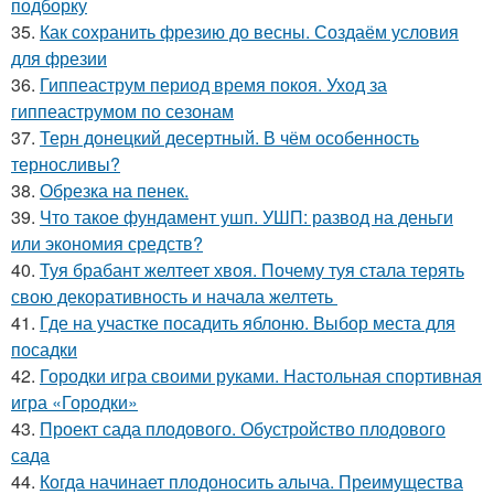
подборку
35.
Как сохранить фрезию до весны. Создаём условия
для фрезии
36.
Гиппеаструм период время покоя. Уход за
гиппеаструмом по сезонам
37.
Терн донецкий десертный. В чём особенность
терносливы?
38.
Обрезка на пенек.
39.
Что такое фундамент ушп. УШП: развод на деньги
или экономия средств?
40.
Туя брабант желтеет хвоя. Почему туя стала терять
свою декоративность и начала желтеть
41.
Где на участке посадить яблоню. Выбор места для
посадки
42.
Городки игра своими руками. Настольная спортивная
игра «Городки»
43.
Проект сада плодового. Обустройство плодового
сада
44.
Когда начинает плодоносить алыча. Преимущества