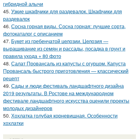
гибридной алычи
45.
Узкие шкафчики для раздевалок. Шкафчики для
раздевалок
46.
Сосна горная виды. Сосна горная: лучшие сорта,
фотокаталог с описанием
47.
Букет из гребенчатой целозии. Целозия —
выращивание из семян и рассады, посадка в грунт и
правила ухода + 80 фото
48.
Салат Провансаль из капусты с огурцом. Капуста
Провансаль быстрого приготовления — классический
рецепт
49.
Сады и люди фестиваль ландшафтного дизайна
2019 результаты. В Ростове на международном
фестивале ландшафтного искусства оценили проекты
молодых дизайнеров
50.
Хохлатка голубая корневищная. Особенности
хохлатки