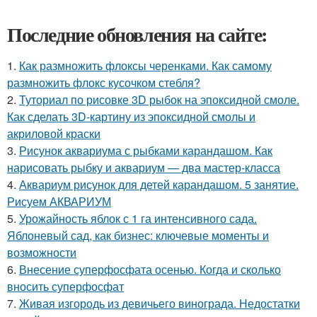
Последние обновления на сайте:
1.
Как размножить флоксы черенками. Как самому
размножить флокс кусочком стебля?
2.
Туториал по рисовке 3D рыбок на эпоксидной смоле.
Как сделать 3D-картину из эпоксидной смолы и
акриловой краски
3.
Рисунок аквариума с рыбками карандашом. Как
нарисовать рыбку и аквариум — два мастер-класса
4.
Аквариум рисунок для детей карандашом. 5 занятие.
Рисуем АКВАРИУМ
5.
Урожайность яблок с 1 га интенсивного сада.
Яблоневый сад, как бизнес: ключевые моменты и
возможности
6.
Внесение суперфосфата осенью. Когда и сколько
вносить суперфосфат
7.
Живая изгородь из девичьего винограда. Недостатки