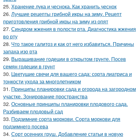
25.
Хранение лука и чеснока. Как хранить чеснок
26.
Лучшие рецепты грибной икры на зиму. Рецепт
приготовления грибной икры на зиму из опят
27.
Синдром жжения в полости рта. Диагностика жжения
во рту
28.
Что такое галитоз и как от него избавиться. Причины
запаха изо рта
29.
Выращивание годеции в открытом грунте. Посев
семян годеции в грунт
30.
Цветущие свечи для вашего сада: сорта лиатриса и
тонкости ухода за многолетником
31.
Принципы планировки сада и огорода на загородном
участке. Зонирование пространства
32.
Основные принципы планировки плодового сада.
Разбиваем плодовый сад
33.
Подзимние сорта моркови. Сорта моркови для
подзимнего посева
34.
Сорт осенних груш. Добавление статьи в новую