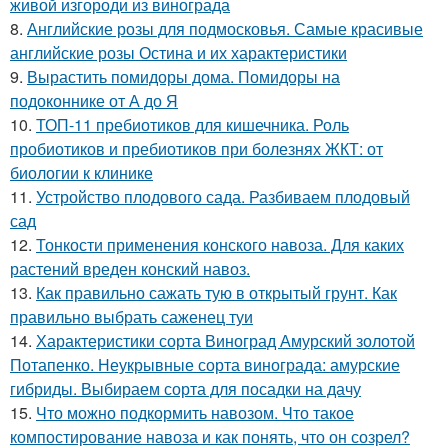
живой изгороди из винограда
8.
Английские розы для подмосковья. Самые красивые
английские розы Остина и их характеристики
9.
Вырастить помидоры дома. Помидоры на
подоконнике от А до Я
10.
ТОП-11 пребиотиков для кишечника. Роль
пробиотиков и пребиотиков при болезнях ЖКТ: от
биологии к клинике
11.
Устройство плодового сада. Разбиваем плодовый
сад
12.
Тонкости применения конского навоза. Для каких
растений вреден конский навоз.
13.
Как правильно сажать тую в открытый грунт. Как
правильно выбрать саженец туи
14.
Характеристики сорта Виноград Амурский золотой
Потапенко. Неукрывные сорта винограда: амурские
гибриды. Выбираем сорта для посадки на дачу
15.
Что можно подкормить навозом. Что такое
компостирование навоза и как понять, что он созрел?