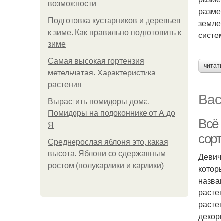
возможности
разме
Подготовка кустарников и деревьев
земле
к зиме. Как правильно подготовить к
систе
зиме
Самая высокая гортензия
читат
метельчатая. Характеристика
растения
Вас
Вырастить помидоры дома.
Помидоры на подоконнике от А до
Всё 
Я
сор
Среднерослая яблоня это, какая
высота. Яблони со сдержанным
Девич
ростом (полукарлики и карлики)
котор
назва
расте
расте
декор