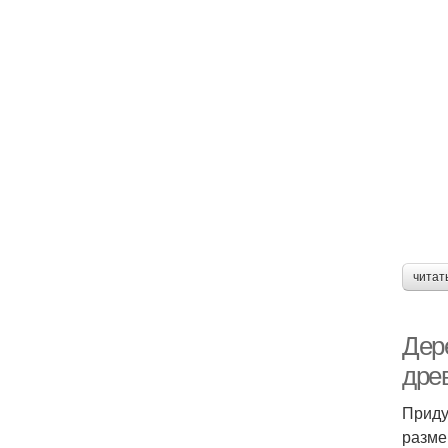
читат
Дер
дре
Приду
разме