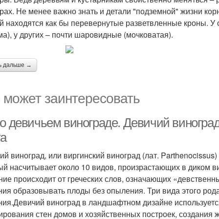
рах. Не менее важно знать и детали "подземной" жизни кор
й находятся как бы перевернутые разветвленные кроны. У
ма), у других – почти шаровидные (мочковатая).
ь дальше →
 может заинтересовать
о девичьем винограде. Девичий виноград:
та
ий виноград, или виргинский виноград (лат. Parthenocissus
ый насчитывает около 10 видов, произрастающих в диком в
ние происходит от греческих слов, означающих «девственн
ния образовывать плоды без опыления. Три вида этого ро
ния.Девичий виноград в ландшафтном дизайне используется 
ирования стен домов и хозяйственных построек, создания ж