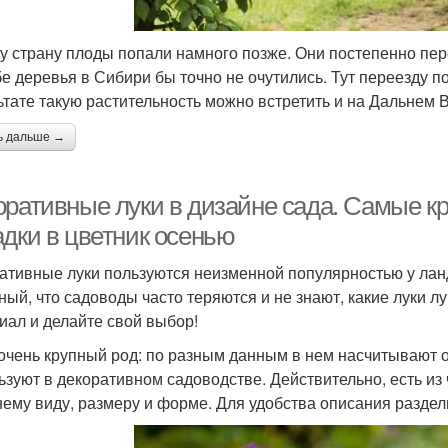
у страну плоды попали намного позже. Они постепенно пере
бе деревья в Сибири бы точно не очутились. Тут переезду 
ьтате такую растительность можно встретить и на Дальнем В
ь дальше →
оративные луки в дизайне сада. Самые к
адки в цветник осенью
ативные луки пользуются неизменной популярностью у ла
ный, что садоводы часто теряются и не знают, какие луки л
иал и делайте свой выбор!
 очень крупный род: по разным данным в нем насчитывают от
ьзуют в декоративном садоводстве. Действительно, есть из
ему виду, размеру и форме. Для удобства описания раздели