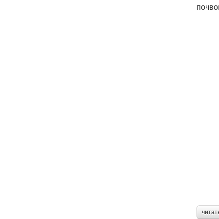
почво
читат