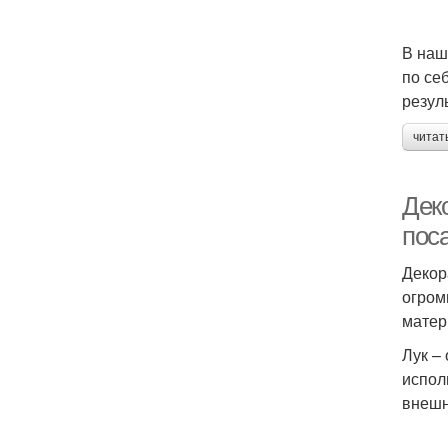
В наш
по се
резул
читат
Дек
пос
Декор
огром
матер
Лук –
испол
внешн