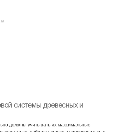
на
евой системы древесных и
льно должны учитывать их максимальные
азрастаться, набирать массу и увеличиваться в