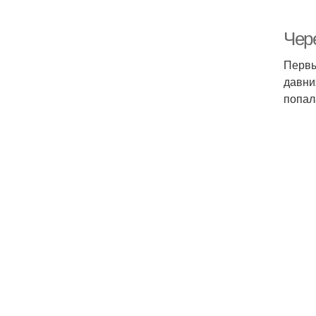
Чер
Первы
давни
попал