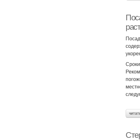
Пос
рас
Посад
содер
укоре
Сроки
Реком
погож
местн
следу
читат
Сте