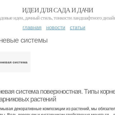
ИДЕИ ДЛЯ САДА И ДАЧИ
адовые идеи, дачный стиль, тонкости ландшафтного дизай
главная
новости
статьи
невые системы
рневая система
невая система поверхностная. Типы корн
тарниковых растений
мывая декоративные композиции из растений, мы обязате
ры. Ведь деревьям и кустарникам свойственно меняться – р