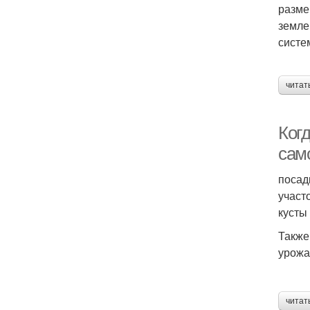
разме
земле
систе
читат
Ког
сам
посад
участ
кусты
Также
урожа
читат