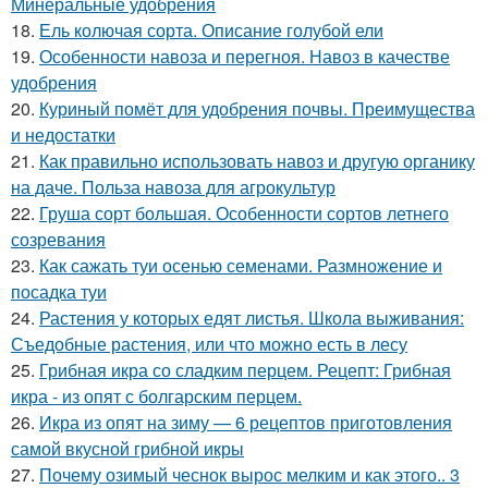
Минеральные удобрения
18.
Ель колючая сорта. Описание голубой ели
19.
Особенности навоза и перегноя. Навоз в качестве
удобрения
20.
Куриный помёт для удобрения почвы. Преимущества
и недостатки
21.
Как правильно использовать навоз и другую органику
на даче. Польза навоза для агрокультур
22.
Груша сорт большая. Особенности сортов летнего
созревания
23.
Как сажать туи осенью семенами. Размножение и
посадка туи
24.
Растения у которых едят листья. Школа выживания:
Съедобные растения, или что можно есть в лесу
25.
Грибная икра со сладким перцем. Рецепт: Грибная
икра - из опят с болгарским перцем.
26.
Икра из опят на зиму — 6 рецептов приготовления
самой вкусной грибной икры
27.
Почему озимый чеснок вырос мелким и как этого.. 3