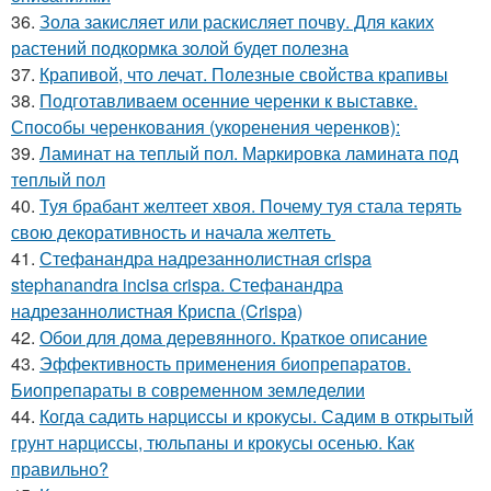
36.
Зола закисляет или раскисляет почву. Для каких
растений подкормка золой будет полезна
37.
Крапивой, что лечат. Полезные свойства крапивы
38.
Подготавливаем осенние черенки к выставке.
Способы черенкования (укоренения черенков):
39.
Ламинат на теплый пол. Маркировка ламината под
теплый пол
40.
Туя брабант желтеет хвоя. Почему туя стала терять
свою декоративность и начала желтеть
41.
Стефанандра надрезаннолистная crispa
stephanandra incisa crispa. Стефанандра
надрезаннолистная Криспа (Crispa)
42.
Обои для дома деревянного. Краткое описание
43.
Эффективность применения биопрепаратов.
Биопрепараты в современном земледелии
44.
Когда садить нарциссы и крокусы. Садим в открытый
грунт нарциссы, тюльпаны и крокусы осенью. Как
правильно?