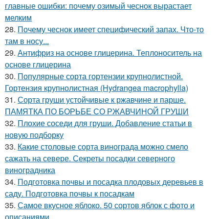
главные ошибки: почему озимый чеснок вырастает
мелким
28.
Почему чеснок имеет специфический запах. Что-то
там в носу...
29.
Антифриз на основе глицерина. Теплоноситель на
основе глицерина
30.
Популярные сорта гортензии крупнолистной.
Гортензия крупнолистная (Hydrangea macrophylla)
31.
Сорта груши устойчивые к ржавчине и парше.
ПАМЯТКА ПО БОРЬБЕ СО РЖАВЧИНОЙ ГРУШИ
32.
Плохие соседи для груши. Добавление статьи в
новую подборку
33.
Какие столовые сорта винограда можно смело
сажать на севере. Секреты посадки северного
виноградника
34.
Подготовка почвы и посадка плодовых деревьев в
саду. Подготовка почвы к посадкам
35.
Самое вкусное яблоко. 50 сортов яблок с фото и
описаниями