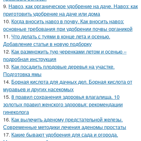
9.
Навоз, как органическое удобрение на даче. Навоз: как
приготовить удобрение на даче или дома
10.
Когда вносить навоз в почву. Как вносить навоз:
основные требования при удобрении почвы органикой
11.
Что делать с туями в конце лета и осенью.
Добавление статьи в новую подборку
12.
Как размножить тую черенками летом и осенью –
подробная инструкция
13.
Как посадить плодовые деревья на участке.
Подготовка ямы
14.
Борная кислота для дачных дел. Борная кислота от
муравьев и других насекомых
15.
8 правил сохранения здоровья влагалища. 10
золотых правил женского здоровья: рекомендации
гинеколога
16.
Как вылечить аденому предстательной железы.
Современные методики лечения аденомы простаты
17.
Какие бывают удобрения для сада и огорода.