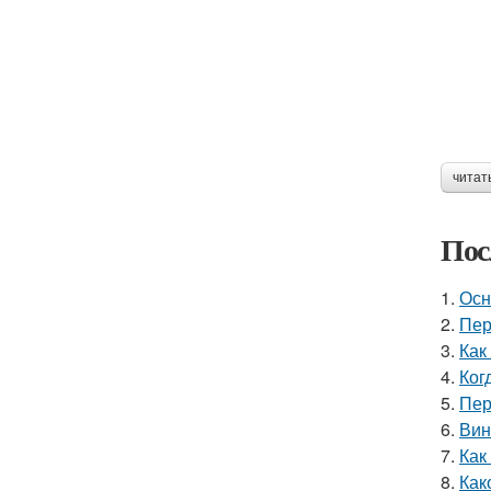
читат
Пос
1.
Осн
2.
Пер
3.
Как
4.
Ког
5.
Пер
6.
Вин
7.
Как
8.
Как