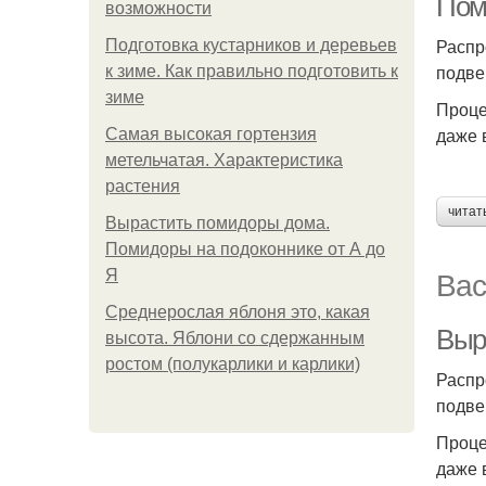
Пом
возможности
Распр
Подготовка кустарников и деревьев
подве
к зиме. Как правильно подготовить к
зиме
Проце
даже 
Самая высокая гортензия
метельчатая. Характеристика
растения
читат
Вырастить помидоры дома.
Помидоры на подоконнике от А до
Вас
Я
Среднерослая яблоня это, какая
Выр
высота. Яблони со сдержанным
ростом (полукарлики и карлики)
Распр
подве
Проце
даже 