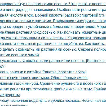
ащивание туи посевом семян осенью. Что делать с посев
е о винограде для начинающих. Особенности роста виногр
рная кислота в ухо. Борной кислоты раствор спиртовой 3%
ярышника листья с цветками. Боярышник : инструкция по 
рта смородины устойчивые к болезням и вредителям. Мороз
мнатные растения уход осенью. Как поливать комнатные ц
гда сажать тюльпаны и лилии осенью. Когда сажают тюльпан
к завести комнатные растения и не погубить их. Как понять
о делать с комнатными растениями осенью. Секреты полно
ниями осенью и зимой
к ухаживать за комнатными растениями осенью. [Растения 
ю?
лони ранетки и китайки. Ранетка (сортотип яблок)
воз в сочетании с опилками. Обогащённые смеси
лонный газон минусы. Сравнение рулонного и посевного г
чшие рецепты приготовления грибной икры на зиму. Грибна
ые рецепты
чему чесночная вода лучше зубчика чеснока.. Чесночная вод
 лучше таблеток