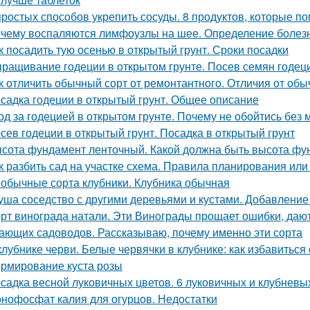
простых способов укрепить сосуды. 8 продуктов, которые п
чему воспаляются лимфоузлы на шее. Определение болез
к посадить тую осенью в открытый грунт. Сроки посадки
ращивание годеции в открытом грунте. Посев семян годеци
к отличить обычный сорт от ремонтантного. Отличия от обы
садка годеции в открытый грунт. Общее описание
од за годецией в открытом грунте. Почему не обойтись без
сев годеции в открытый грунт. Посадка в открытый грунт
сота фундамент ленточный. Какой должна быть высота фу
к разбить сад на участке схема. Правила планирования или
обычные сорта клубники. Клубника обычная
уша соседство с другими деревьями и кустами. Добавление
рт винограда натали. Эти Винограды прощает ошибки, даю
ающих садоводов. Рассказываю, почему именно эти сорта
клубнике черви. Белые червячки в клубнике: как избавиться
рмирование куста розы
садка весной луковичных цветов. 6 луковичных и клубневы
нофосфат калия для огурцов. Недостатки