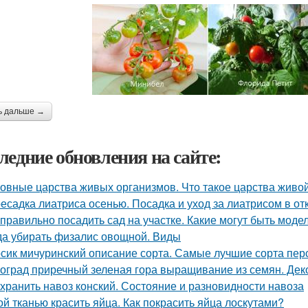
ь дальше →
ледние обновления на сайте:
овные царства живых организмов. Что такое царства живо
есадка лиатриса осенью. Посадка и уход за лиатрисом в от
 правильно посадить сад на участке. Какие могут быть мод
да убирать физалис овощной. Виды
сик мичуринский описание сорта. Самые лучшие сорта пер
оград приречный зеленая гора выращивание из семян. Дек
 хранить навоз конский. Состояние и разновидности навоза
ой тканью красить яйца. Как покрасить яйца лоскутами?