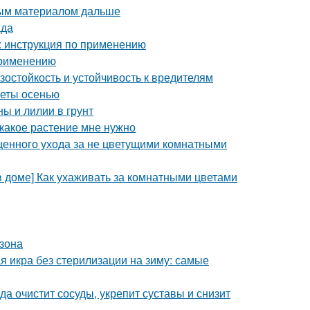
ным материалом дальше
ада
 : инструкция по применению
применению
остойкость и устойчивость к вредителям
веты осенью
ы и лилии в грунт
, какое растение мне нужно
ценного ухода за не цветущими комнатными
в доме] Как ухаживать за комнатными цветами
азона
я икра без стерилизации на зиму: самые
а очистит сосуды, укрепит суставы и снизит