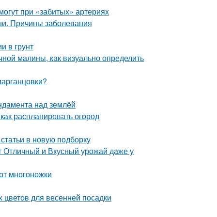
омогут при «забитых» артериях
ни. Причины заболевания
и в грунт
чной малины, как визуально определить
 марганцовки?
ндамента над землёй
 как распланировать огород
 статьи в новую подборку
т Отличный и Вкусный урожай даже у
 от многоножки
х цветов для весенней посадки