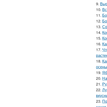
9.
Выр
10.
Вс
11.
Бо
12.
Бо
13.
Со
14.
Ко
15.
Ко
16.
Ка
17.
Чт
расте
18.
Ка
осень
19.
Яб
20.
На
21.
Ру
22.
Лу
вкусн
23.
По
сахар