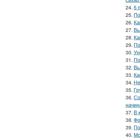
24.
5 
25.
По
26.
Ка
27.
Вы
28.
Ка
29.
По
30.
Ух
31.
По
32.
Вы
33.
Ка
34.
Не
35.
Гр
36.
Со
начин
37.
В 
38.
Фо
39.
По
40.
Мо