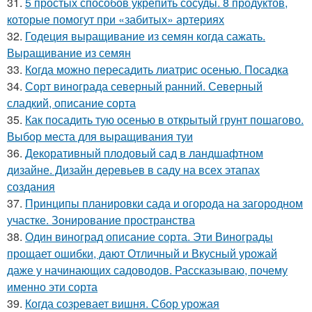
31.
5 простых способов укрепить сосуды. 8 продуктов,
которые помогут при «забитых» артериях
32.
Годеция выращивание из семян когда сажать.
Выращивание из семян
33.
Когда можно пересадить лиатрис осенью. Посадка
34.
Сорт винограда северный ранний. Северный
сладкий, описание сорта
35.
Как посадить тую осенью в открытый грунт пошагово.
Выбор места для выращивания туи
36.
Декоративный плодовый сад в ландшафтном
дизайне. Дизайн деревьев в саду на всех этапах
создания
37.
Принципы планировки сада и огорода на загородном
участке. Зонирование пространства
38.
Один виноград описание сорта. Эти Винограды
прощает ошибки, дают Отличный и Вкусный урожай
даже у начинающих садоводов. Рассказываю, почему
именно эти сорта
39.
Когда созревает вишня. Сбор урожая