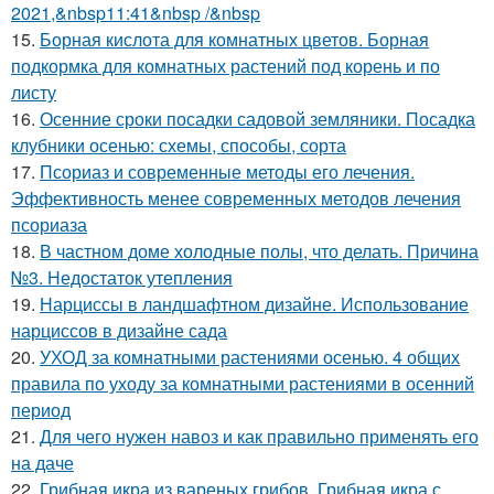
2021,&nbsp11:41&nbsp /&nbsp
15.
Борная кислота для комнатных цветов. Борная
подкормка для комнатных растений под корень и по
листу
16.
Осенние сроки посадки садовой земляники. Посадка
клубники осенью: схемы, способы, сорта
17.
Псориаз и современные методы его лечения.
Эффективность менее современных методов лечения
псориаза
18.
В частном доме холодные полы, что делать. Причина
№3. Недостаток утепления
19.
Нарциссы в ландшафтном дизайне. Использование
нарциссов в дизайне сада
20.
УХОД за комнатными растениями осенью. 4 общих
правила по уходу за комнатными растениями в осенний
период
21.
Для чего нужен навоз и как правильно применять его
на даче
22.
Грибная икра из вареных грибов. Грибная икра с