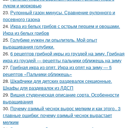
луком и морковью
23.
Рулонный газон минусы. Сравнение рулонного и
посевного газона
24.
Икра из белых грибов с острым перцем и овощами.
Икра из белых грибов
25.
Голубике нужен ли опылитель. Мой опыт
выращивания голубики.
26.
6 рецептов грибной икры из груздей на зиму. Грибная
икра из груздей — рецепты пальчики оближешь на зиму
27.
Грибная икра из опят. Икра из опят на зиму — 5
рецептов «Пальчики оближешь»
28.
Шкафчики для детских раздевалок секционные.
Шкафы для раздевалок из ЛДСП
29.
Вишня студенческая описание сорта. Особенности
выращивания
30.
Почему озимый чеснок вырос мелким и как этого.. 3
главные ошибки: почему озимый чеснок вырастает
мелким