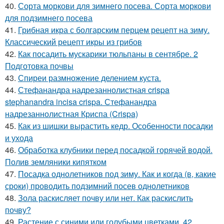
40.
Сорта моркови для зимнего посева. Сорта моркови
для подзимнего посева
41.
Грибная икра с болгарским перцем рецепт на зиму.
Классический рецепт икры из грибов
42.
Как посадить мускарики тюльпаны в сентябре. 2
Подготовка почвы
43.
Спиреи размножение делением куста.
44.
Стефанандра надрезаннолистная crispa
stephanandra incisa crispa. Стефанандра
надрезаннолистная Криспа (Crispa)
45.
Как из шишки вырастить кедр. Особенности посадки
и ухода
46.
Обработка клубники перед посадкой горячей водой.
Полив земляники кипятком
47.
Посадка однолетников под зиму. Как и когда (в, какие
сроки) проводить подзимний посев однолетников
48.
Зола раскисляет почву или нет. Как раскислить
почву?
49.
Растение с синими или голубыми цветками. 42