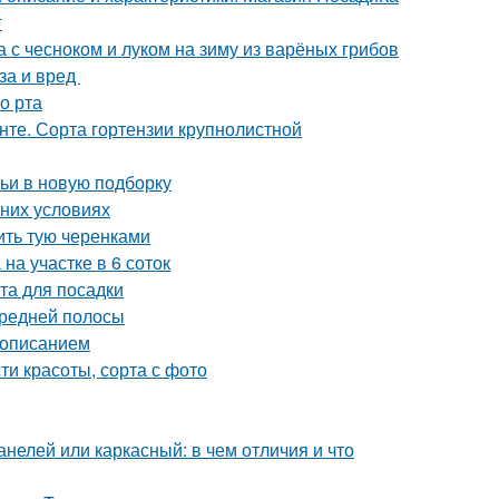
г
а с чесноком и луком на зиму из варёных грибов
за и вред
о рта
унте. Сорта гортензии крупнолистной
тьи в новую подборку
шних условиях
ить тую черенками
на участке в 6 соток
та для посадки
Средней полосы
с описанием
ти красоты, сорта с фото
нелей или каркасный: в чем отличия и что