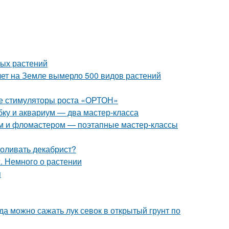
ных растений
лет на Земле вымерло 500 видов растений
ые стимуляторы роста «ОРТОН»
ку и аквариум — два мастер-класса
ом и фломастером — поэтапные мастер-классы
поливать декабрист?
. Немного о растении
я
гда можно сажать лук севок в открытый грунт по