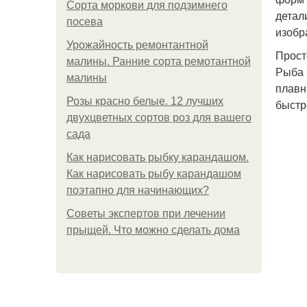
Сорта моркови для подзимнего
детал
посева
изобр
Урожайность ремонтантной
Прост
малины. Ранние сорта ремотантной
Рыба 
малины
плавн
Розы красно белые. 12 лучших
быстр
двухцветных сортов роз для вашего
сада
Как нарисовать рыбку карандашом.
Как нарисовать рыбу карандашом
поэтапно для начинающих?
Советы экспертов при лечении
прыщей. Что можно сделать дома