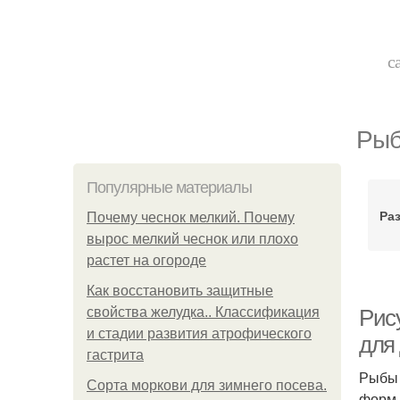
с
Рыб
Популярные материалы
Ра
Почему чеснок мелкий. Почему
вырос мелкий чеснок или плохо
растет на огороде
Как восстановить защитные
свойства желудка.. Классификация
Рис
и стадии развития атрофического
для
гастрита
Рыбы 
Сорта моркови для зимнего посева.
форм 