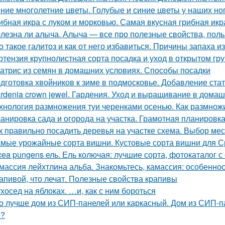
ние многолетние цветы. Голубые и синие цветы у наших но
ибная икра с луком и морковью. Самая вкусная грибная икр
лезна ли алыча. Алыча — все про полезные свойства, поль
о такое галитоз и как от него избавиться. Причины запаха из
ртензия крупнолистная сорта посадка и уход в открытом гр
атрис из семян в домашних условиях. Способы посадки
дготовка хвойников к зиме в подмосковье. Добавление ста
rdenia crown jewel. Гардения. Уход и выращивание в дома
хнология размножения туи черенками осенью. Как размнож
анировка сада и огорода на участка. Грамотная планировка 
к правильно посадить деревья на участке схема. Выбор мес
мые урожайные сорта вишни. Кустовые сорта вишни для 
cea pungens ель. Ель колючая: лучшие сорта, фотокаталог 
массия лейхтлина альба. Знакомьтесь, камассия: особеннос
апивой, что лечат. Полезные свойства крапивы
хосед на яблоках. …и, как с ним бороться
о лучше дом из СИП-панелей или каркасный. Дом из СИП-па
е?