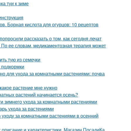
ка туи к зиме
 инструкция
в. Борная кислота для огурцов: 10 рецептов
опросили рассказать о том, как сегодня лечат
 По ее словам, медикаментозная терапия может
ть тую из семечки
 подкормки
но для ухода за комнатными растениями: почва
, какое растение мне нужно
мнатных растений начинается осень?
ти зимнего ухода за комнатными растениями
арь ухода за растениями
 уходу за комнатными растениями в осенний
 описание и характеристики. Магазин ПосадиКа