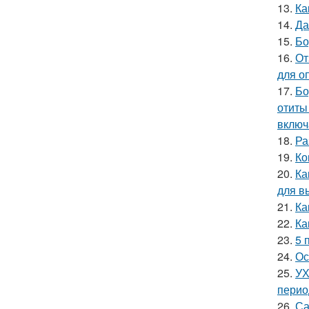
13.
Ка
14.
Да
15.
Бо
16.
От
для о
17.
Бо
отиты
включ
18.
Ра
19.
Ко
20.
Ка
для в
21.
Ка
22.
Ка
23.
5 
24.
Ос
25.
УХ
перио
26.
Са