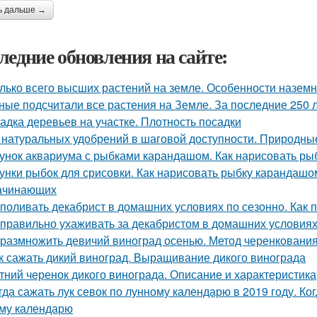
ь дальше →
ледние обновления на сайте:
лько всего высших растений на земле. Особенности назем
ные подсчитали все растения на Земле. За последние 250 
адка деревьев на участке. Плотность посадки
 натуральных удобрений в шаговой доступности. Природн
унок аквариума с рыбками карандашом. Как нарисовать рыб
унки рыбок для срисовки. Как нарисовать рыбку карандаш
ачинающих
 поливать декабрист в домашних условиях по сезонно. Как 
 правильно ухаживать за декабристом в домашних условиях
 размножить девичий виноград осенью. Метод черенковани
к сажать дикий виноград. Выращивание дикого винограда
тний черенок дикого винограда. Описание и характеристика
гда сажать лук севок по лунному календарю в 2019 году. Ко
му календарю