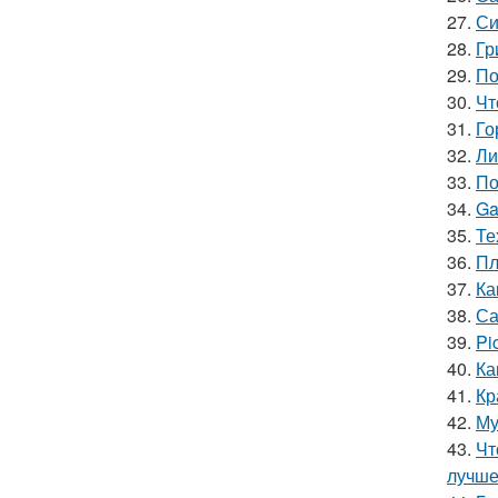
27.
Си
28.
Гр
29.
По
30.
Чт
31.
Го
32.
Ли
33.
По
34.
Ga
35.
Те
36.
Пл
37.
Ка
38.
Са
39.
Pi
40.
Ка
41.
Кр
42.
Му
43.
Чт
лучш