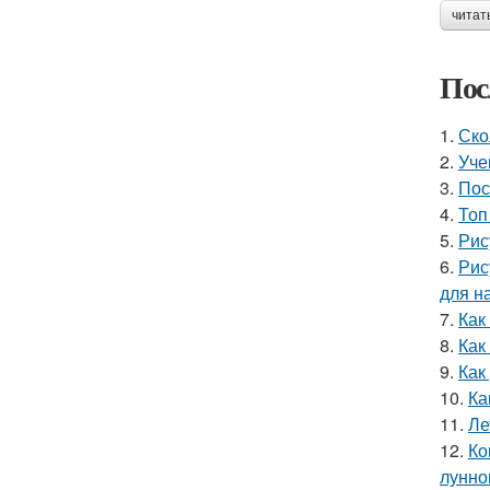
читат
Пос
1.
Ско
2.
Уче
3.
Пос
4.
Топ
5.
Рис
6.
Рис
для н
7.
Как
8.
Как
9.
Как
10.
Ка
11.
Ле
12.
Ко
лунно