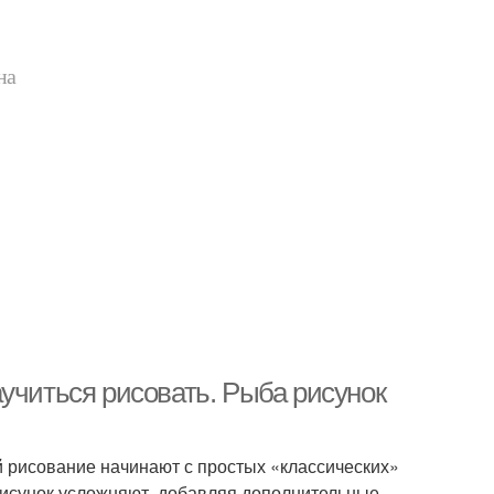
на
учиться рисовать. Рыба рисунок
й рисование начинают с простых «классических»
рисунок усложняют, добавляя дополнительные