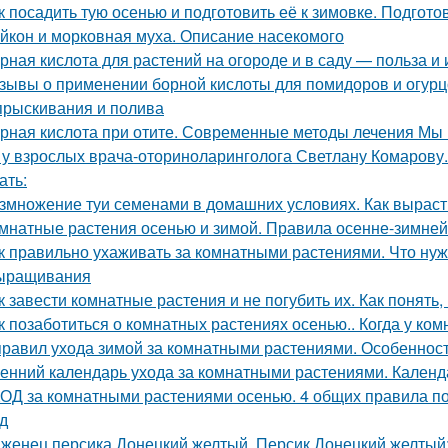
к посадить тую осенью и подготовить её к зимовке. Подготов
йкон и морковная муха. Описание насекомого
рная кислота для растений на огороде и в саду — польза и
зывы о применении борной кислоты для помидоров и огурцо
прыскивания и полива
рная кислота при отите. Современные методы лечения Мы п
 у взрослых врача-оториноларинголога Светлану Комарову.
ать:
змножение туи семенами в домашних условиях. Как вырасти
мнатные растения осенью и зимой. Правила осенне-зимней
к правильно ухаживать за комнатными растениями. Что нуж
ыращивания
к завести комнатные растения и не погубить их. Как понять
к позаботиться о комнатных растениях осенью.. Когда у ко
правил ухода зимой за комнатными растениями. Особеннос
енний календарь ухода за комнатными растениями. Календ
ОД за комнатными растениями осенью. 4 общих правила по
д
женец персика Донецкий желтый. Персик Донецкий желтый: