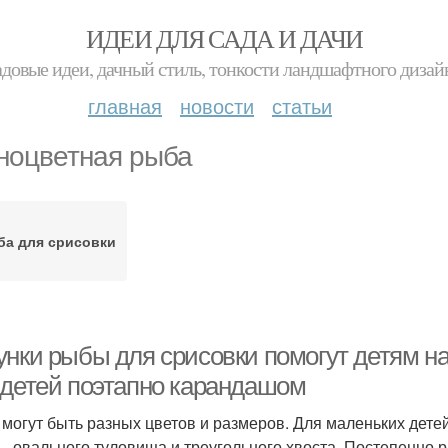
ИДЕИ ДЛЯ САДА И ДАЧИ
адовые идеи, дачный стиль, тонкости ландшафтного дизай
главная
новости
статьи
ноцветная рыба
ба для срисовки
унки рыбы для срисовки помогут детям на
 детей поэтапно карандашом
могут быть разных цветов и размеров. Для маленьких дете
– овального туловища и треугольного хвоста. Постепенно 