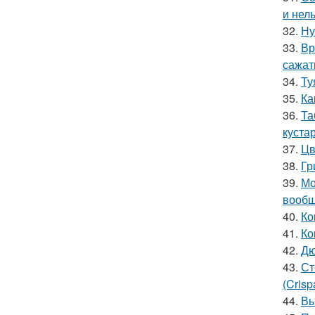
и нел
32.
Ну
33.
Вр
сажат
34.
Ту
35.
Ка
36.
Та
куста
37.
Цв
38.
Гр
39.
Мо
вообщ
40.
Ко
41.
Ко
42.
Дю
43.
Ст
(Crisp
44.
Вы