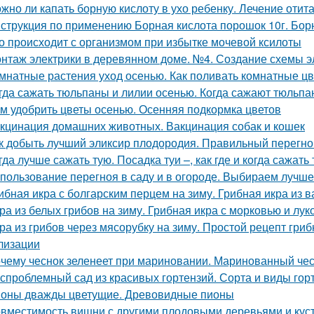
жно ли капать борную кислоту в ухо ребенку. Лечение отит
струкция по применению Борная кислота порошок 10г. Борн
о происходит с организмом при избытке мочевой ксилоты
нтаж электрики в деревянном доме. №4. Создание схемы э
мнатные растения уход осенью. Как поливать комнатные ц
гда сажать тюльпаны и лилии осенью. Когда сажают тюльпан
м удобрить цветы осенью. Осенняя подкормка цветов
кцинация домашних животных. Вакцинация собак и кошек
к добыть лучший эликсир плодородия. Правильный перегно
гда лучше сажать тую. Посадка туи –, как где и когда сажать 
пользование перегноя в саду и в огороде. Выбираем лучш
ибная икра с болгарским перцем на зиму. Грибная икра из 
ра из белых грибов на зиму. Грибная икра с морковью и лук
ра из грибов через мясорубку на зиму. Простой рецепт гриб
лизации
чему чеснок зеленеет при мариновании. Маринованный чес
спроблемный сад из красивых гортензий. Сорта и виды гор
оны дважды цветущие. Древовидные пионы
вместимость вишни с другими плодовыми деревьями и куст