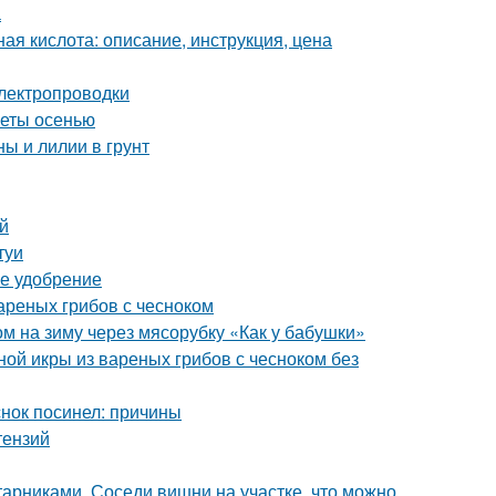
а
ая кислота: описание, инструкция, цена
лектропроводки
веты осенью
ы и лилии в грунт
й
туи
ее удобрение
вареных грибов с чесноком
ом на зиму через мясорубку «Как у бабушки»
ной икры из вареных грибов с чесноком без
нок посинел: причины
тензий
арниками. Соседи вишни на участке, что можно