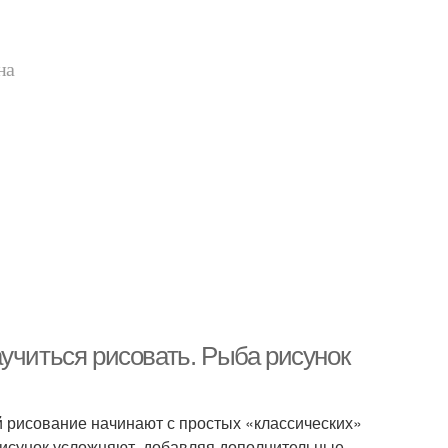
на
учиться рисовать. Рыба рисунок
й рисование начинают с простых «классических»
рисунок усложняют, добавляя дополнительные