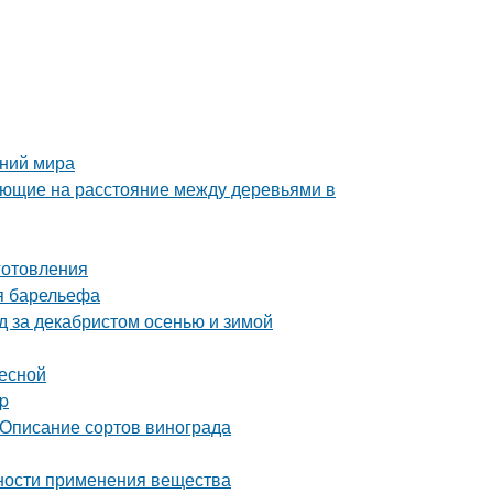
ений мира
яющие на расстояние между деревьями в
иготовления
я барельефа
д за декабристом осенью и зимой
весной
p
 Описание сортов винограда
нности применения вещества