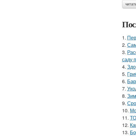
читат
Пос
1.
Пер
2.
Сам
3.
Рас
саду 
4.
Здо
5.
Гри
6.
Бар
7.
Ухо
8.
Зим
9.
Сро
10.
Мо
11.
ТО
12.
Ка
13.
Бо