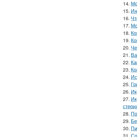
14.
Мо
15.
Ин
16.
Чт
17.
Мо
18.
Ко
19.
Ко
20.
Че
21.
Ва
22.
Ка
23.
Ко
24.
Ис
25.
Гр
26.
Ик
27.
Ик
стери
28.
По
29.
Бе
30.
Пи
31.
Со