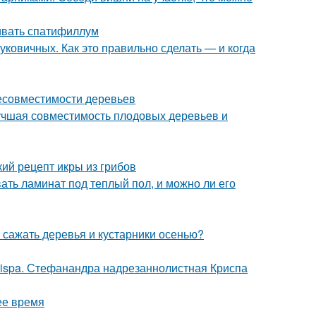
ивать спатифиллум
ковичных. Как это правильно сделать — и когда
несовместимости деревьев
лучшая совместимость плодовых деревьев и
кий рецепт икры из грибов
вать ламинат под теплый пол, и можно ли его
 сажать деревья и кустарники осенью?
crispa. Стефанандра надрезаннолистная Криспа
ее время