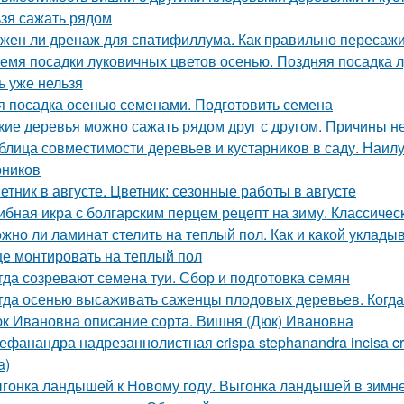
ьзя сажать рядом
жен ли дренаж для спатифиллума. Как правильно пересаж
емя посадки луковичных цветов осенью. Поздняя посадка лу
ь уже нельзя
я посадка осенью семенами. Подготовить семена
кие деревья можно сажать рядом друг с другом. Причины 
блица совместимости деревьев и кустарников в саду. Наи
рников
етник в августе. Цветник: сезонные работы в августе
ибная икра с болгарским перцем рецепт на зиму. Классичес
жно ли ламинат стелить на теплый пол. Как и какой уклады
е монтировать на теплый пол
гда созревают семена туи. Сбор и подготовка семян
гда осенью высаживать саженцы плодовых деревьев. Когда
к Ивановна описание сорта. Вишня (Дюк) Ивановна
ефанандра надрезаннолистная crispa stephanandra incisa 
a)
гонка ландышей к Новому году. Выгонка ландышей в зимн