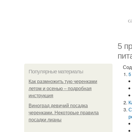
с
5 п
пит
Сод
Популярные материалы
5
Как размножить тую черенками
летом и осенью – подробная
инструкция
К
Виноград девичий посадка
С
черенками. Некоторые правила
р
посадки лианы