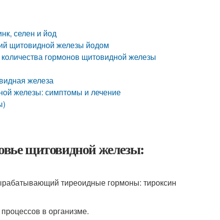
нк, селен и йод
ний щитовидной железы йодом
о количества гормонов щитовидной железы
овидная железа
ной железы: симптомы и лечение
ы)
ровье щитовидной железы:
вырабатывающий тиреоидные гормоны: тироксин
 процессов в организме.