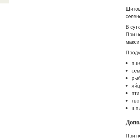
Щитов
селен
В сут
При н
макси
Проду
пше
сем
рыб
яйц
пти
тво
шпи
Допо
При н