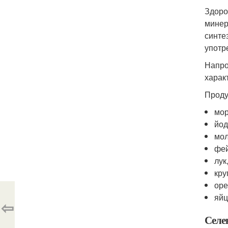
Здоро
минер
синте
употр
Напро
харак
Проду
мор
йод
мол
фей
лук
кру
оре
яйц
⇦
Селе