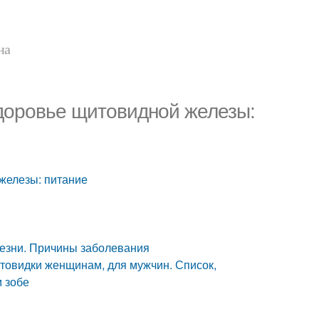
на
Здоровье щитовидной железы:
 железы: питание
лезни. Причины заболевания
овидки женщинам, для мужчин. Список,
м зобе