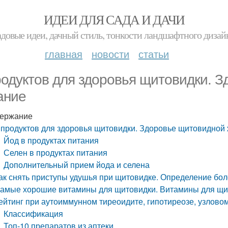
ИДЕИ ДЛЯ САДА И ДАЧИ
адовые идеи, дачный стиль, тонкости ландшафтного дизай
главная
новости
статьи
родуктов для здоровья щитовидки. 
ание
ержание
 продуктов для здоровья щитовидки. Здоровье щитовидной
Йод в продуктах питания
Селен в продуктах питания
Дополнительный прием йода и селена
ак снять приступы удушья при щитовидке. Определение бо
амые хорошие витамины для щитовидки. Витамины для щит
ейтинг при аутоиммунном тиреоидите, гипотиреозе, узлово
Классификация
Топ-10 препаратов из аптеки