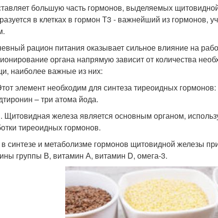
ставляет большую часть гормонов, выделяемых щитовидной
разуется в клетках в гормон Т3 - важнейший из гормонов, у
м.
евный рацион питания оказывает сильное влияние на раб
ионирование органа напрямую зависит от количества нео
щи, наиболее важные из них:
Этот элемент необходим для синтеза тиреоидных гормонов:
дтиронин – три атома йода.
. Щитовидная железа является основным органом, использ
отки тиреоидных гормонов.
 в синтезе и метаболизме гормонов щитовидной железы прин
ины группы В, витамин А, витамин D, омега-3.