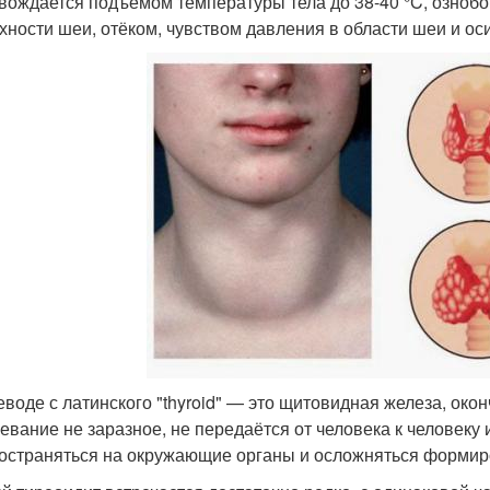
вождается подъёмом температуры тела до 38-40 °C, ознобо
хности шеи, отёком, чувством давления в области шеи и ос
еводе с латинского "thyroid" — это щитовидная железа, окон
евание не заразное, не передаётся от человека к человеку 
остраняться на окружающие органы и осложняться формир