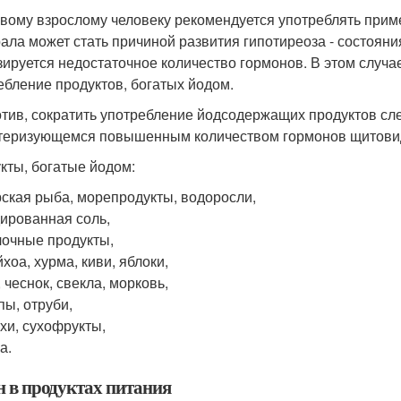
вому взрослому человеку рекомендуется употреблять пример
ала может стать причиной развития гипотиреоза - состоян
зируется недостаточное количество гормонов. В этом случ
ебление продуктов, богатых йодом.
тив, сократить употребление йодсодержащих продуктов след
теризующемся повышенным количеством гормонов щитовид
кты, богатые йодом:
ская рыба, морепродукты, водоросли,
ированная соль,
очные продукты,
хоа, хурма, киви, яблоки,
, чеснок, свекла, морковь,
пы, отруби,
хи, сухофрукты,
а.
н в продуктах питания