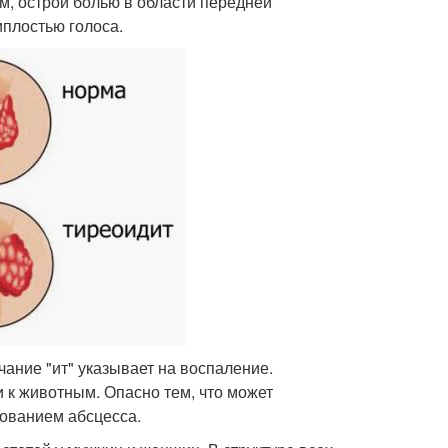
м, острой болью в области передней
иплостью голоса.
чание "ит" указывает на воспаление.
и к животным. Опасно тем, что может
ованием абсцесса.