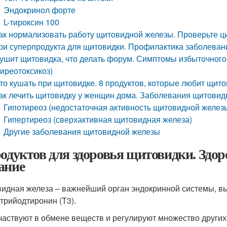
Эндокринол форте
L-тироксин 100
ак нормализовать работу щитовидной железы. Проверьте ци
ри суперпродукта для щитовидки. Профилактика заболева
ушит щитовидка, что делать форум. Симптомы избыточног
тиреотоксикоз)
то кушать при щитовидке. 8 продуктов, которые любит щит
ак лечить щитовидку у женщин дома. Заболевания щитовид
Гипотиреоз (недостаточная активность щитовидной желез
Гипертиреоз (сверхактивная щитовидная железа)
Другие заболевания щитовидной железы
родуктов для здоровья щитовидки. Здо
ание
идная железа – важнейший орган эндокринной системы, 
 трийодтиронин (T3).
частвуют в обмене веществ и регулируют множество других