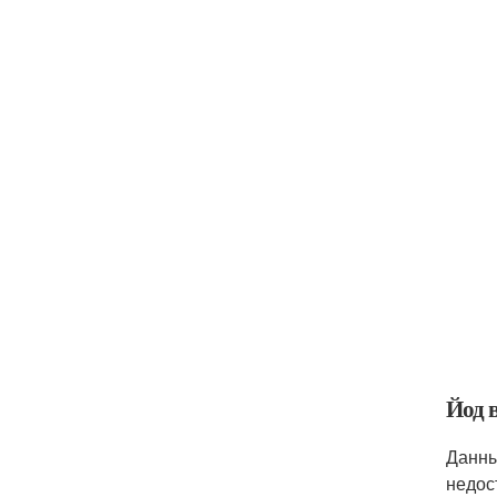
Йод 
Данны
недос