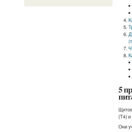
К
Т
Д
(
Ч
К
5 п
пит
Щитов
(T4) и
Они у