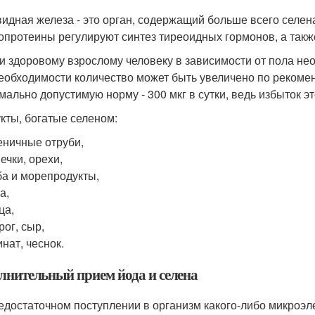
идная железа - это орган, содержащий больше всего селен
опротеины регулируют синтез тиреоидных гормонов, а так
ки здоровому взрослому человеку в зависимости от пола нео
еобходимости количество может быть увеличено по рекоме
мально допустимую норму - 300 мкг в сутки, ведь избыток э
кты, богатые селеном:
ничные отруби,
ечки, орехи,
а и морепродукты,
а,
ца,
рог, сыр,
нат, чеснок.
лнительный прием йода и селена
едостаточном поступлении в организм какого-либо микроэл