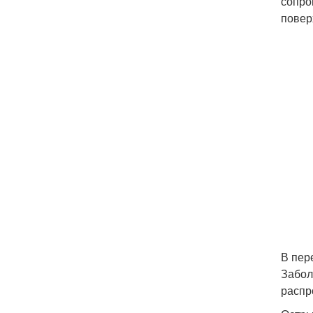
сопро
повер
В пер
Забол
распр