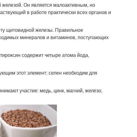
 железой. Он является малоактивным, но
частвующий в работе практически всех органов и
оту щитовидной железы. Правильное
бходимых минералов и витаминов, поступающих
 тироксин содержит четыре атома йода,
ующим этот элемент: селен необходим для
имают участие: медь, цинк, магний, железо,