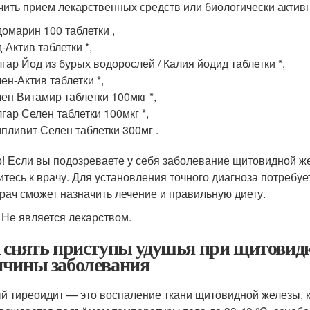
чить прием лекарственных средств или биологически актив
омарин 100 таблетки ,
-Актив таблетки *,
гар Йод из бурых водорослей / Калия йодид таблетки *,
ен-Актив таблетки *,
ен Витамир таблетки 100мкг *,
гар Селен таблетки 100мкг *,
пливит Селен таблетки 300мг .
! Если вы подозреваете у себя заболевание щитовидной ж
итесь к врачу. Для установления точного диагноза потребуе
врач сможет назначить лечение и правильную диету.
 Не является лекарством.
 снять приступы удушья при щитовидке
чины заболевания
й тиреоидит — это воспаление ткани щитовидной железы, к