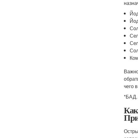
назна
Йод
Йод
Сол
Сел
Сел
Сол
Ком
Важно
обрат
чего 
*БАД.
Как
При
Остры