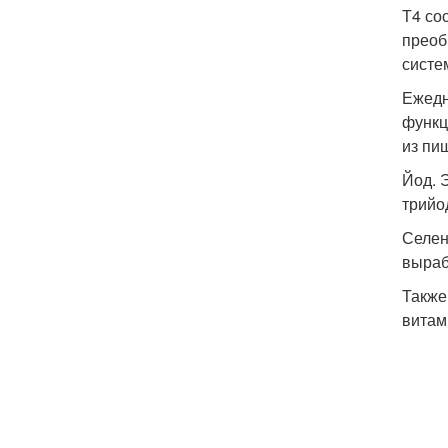
Т4 со
преоб
систе
Ежедн
функц
из пи
Йод. 
трийо
Селен
выраб
Также
витам