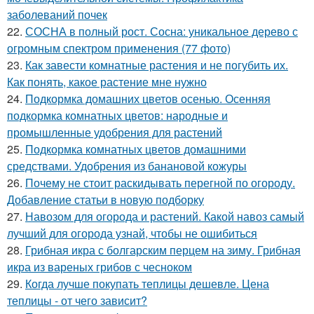
заболеваний почек
22.
СОСНА в полный рост. Сосна: уникальное дерево с
огромным спектром применения (77 фото)
23.
Как завести комнатные растения и не погубить их.
Как понять, какое растение мне нужно
24.
Подкормка домашних цветов осенью. Осенняя
подкормка комнатных цветов: народные и
промышленные удобрения для растений
25.
Подкормка комнатных цветов домашними
средствами. Удобрения из банановой кожуры
26.
Почему не стоит раскидывать перегной по огороду.
Добавление статьи в новую подборку
27.
Навозом для огорода и растений. Какой навоз самый
лучший для огорода узнай, чтобы не ошибиться
28.
Грибная икра с болгарским перцем на зиму. Грибная
икра из вареных грибов с чесноком
29.
Когда лучше покупать теплицы дешевле. Цена
теплицы - от чего зависит?