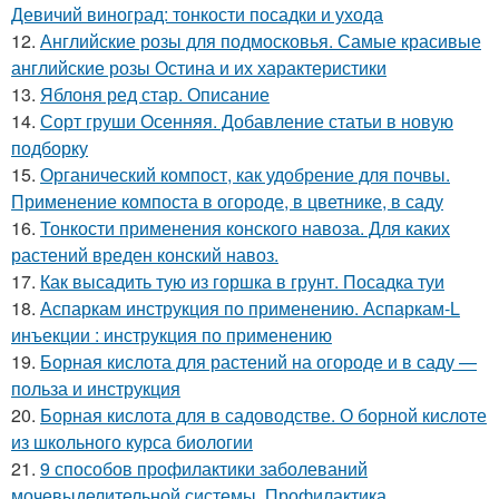
Девичий виноград: тонкости посадки и ухода
12.
Английские розы для подмосковья. Самые красивые
английские розы Остина и их характеристики
13.
Яблоня ред стар. Описание
14.
Сорт груши Осенняя. Добавление статьи в новую
подборку
15.
Органический компост, как удобрение для почвы.
Применение компоста в огороде, в цветнике, в саду
16.
Тонкости применения конского навоза. Для каких
растений вреден конский навоз.
17.
Как высадить тую из горшка в грунт. Посадка туи
18.
Аспаркам инструкция по применению. Аспаркам-L
инъекции : инструкция по применению
19.
Борная кислота для растений на огороде и в саду —
польза и инструкция
20.
Борная кислота для в садоводстве. О борной кислоте
из школьного курса биологии
21.
9 способов профилактики заболеваний
мочевыделительной системы. Профилактика