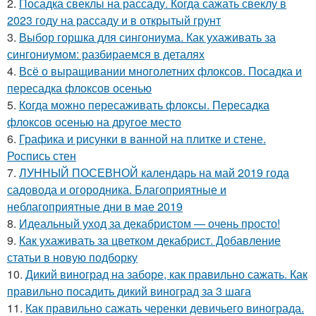
2.
Посадка свеклы на рассаду. Когда сажать свеклу в
2023 году на рассаду и в открытый грунт
3.
Выбор горшка для сингониума. Как ухаживать за
сингониумом: разбираемся в деталях
4.
Всё о выращивании многолетних флоксов. Посадка и
пересадка флоксов осенью
5.
Когда можно пересаживать флоксы. Пересадка
флоксов осенью на другое место
6.
Графика и рисунки в ванной на плитке и стене.
Роспись стен
7.
ЛУННЫЙ ПОСЕВНОЙ календарь на май 2019 года
садовода и огородника. Благоприятные и
неблагоприятные дни в мае 2019
8.
Идеальный уход за декабристом — очень просто!
9.
Как ухаживать за цветком декабрист. Добавление
статьи в новую подборку
10.
Дикий виноград на заборе, как правильно сажать. Как
правильно посадить дикий виноград за 3 шага
11.
Как правильно сажать черенки девичьего винограда.