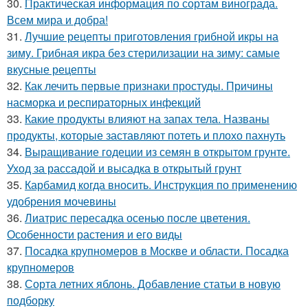
30.
Практическая информация по сортам винограда.
Всем мира и добра!
31.
Лучшие рецепты приготовления грибной икры на
зиму. Грибная икра без стерилизации на зиму: самые
вкусные рецепты
32.
Как лечить первые признаки простуды. Причины
насморка и респираторных инфекций
33.
Какие продукты влияют на запах тела. Названы
продукты, которые заставляют потеть и плохо пахнуть
34.
Выращивание годеции из семян в открытом грунте.
Уход за рассадой и высадка в открытый грунт
35.
Карбамид когда вносить. Инструкция по применению
удобрения мочевины
36.
Лиатрис пересадка осенью после цветения.
Особенности растения и его виды
37.
Посадка крупномеров в Москве и области. Посадка
крупномеров
38.
Сорта летних яблонь. Добавление статьи в новую
подборку