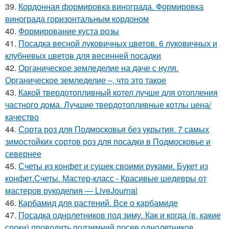
39.
Кордонная формировка винограда. Формировка
винограда горизонтальным кордоном
40.
Формирование куста розы
41.
Посадка весной луковичных цветов. 6 луковичных и
клубневых цветов для весенней посадки
42.
Органическое земледелие на даче с нуля.
Органическое земледелие –, что это такое
43.
Какой твердотопливный котел лучше для отопления
частного дома. Лучшие твердотопливные котлы цена/
качество
44.
Сорта роз для Подмосковья без укрытия. 7 самых
зимостойких сортов роз для посадки в Подмосковье и
севернее
45.
Счеты из конфет и сушек своими руками. Букет из
конфет.Счеты. Мастер-класс - Красивые шедевры от
мастеров рукоделия — LiveJournal
46.
Карбамид для растений. Все о карбамиде
47.
Посадка однолетников под зиму. Как и когда (в, какие
сроки) проводить подзимний посев однолетников