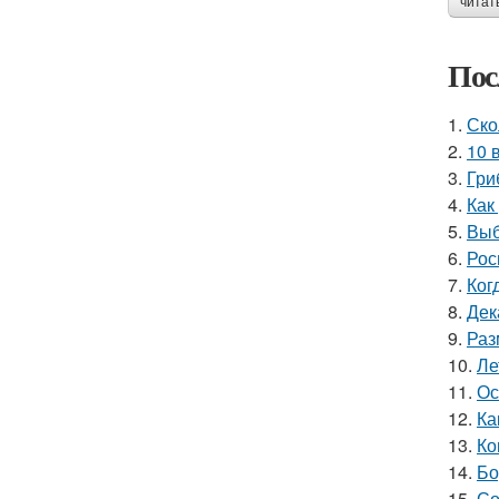
читат
Пос
1.
Ско
2.
10 
3.
Гри
4.
Как
5.
Выб
6.
Рос
7.
Ког
8.
Дек
9.
Раз
10.
Ле
11.
Ос
12.
Ка
13.
Ко
14.
Бо
15.
Со