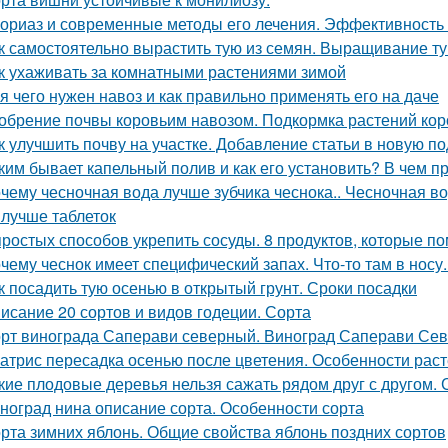
ориаз и современные методы его лечения. Эффективность
к самостоятельно вырастить тую из семян. Выращивание т
к ухаживать за комнатными растениями зимой
я чего нужен навоз и как правильно применять его на даче
обрение почвы коровьим навозом. Подкормка растений ко
к улучшить почву на участке. Добавление статьи в новую п
ким бывает капельный полив и как его установить? В чем 
чему чесночная вода лучше зубчика чеснока.. Чесночная вод
 лучше таблеток
простых способов укрепить сосуды. 8 продуктов, которые п
чему чеснок имеет специфический запах. Что-то там в носу..
к посадить тую осенью в открытый грунт. Сроки посадки
исание 20 сортов и видов годеции. Сорта
рт винограда Саперави северный. Виноград Саперави Севе
атрис пересадка осенью после цветения. Особенности раст
кие плодовые деревья нельзя сажать рядом друг с другом.
ноград нина описание сорта. Особенности сорта
рта зимних яблонь. Общие свойства яблонь поздних сортов