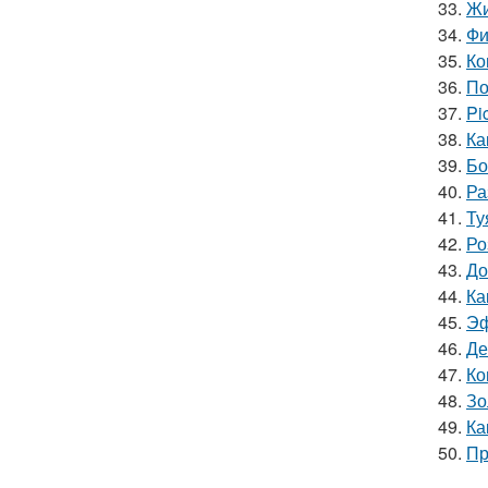
33.
Жи
34.
Фи
35.
Ко
36.
По
37.
Pi
38.
Ка
39.
Бо
40.
Ра
41.
Ту
42.
Ро
43.
До
44.
Ка
45.
Эф
46.
Де
47.
Ко
48.
Зо
49.
Ка
50.
Пр