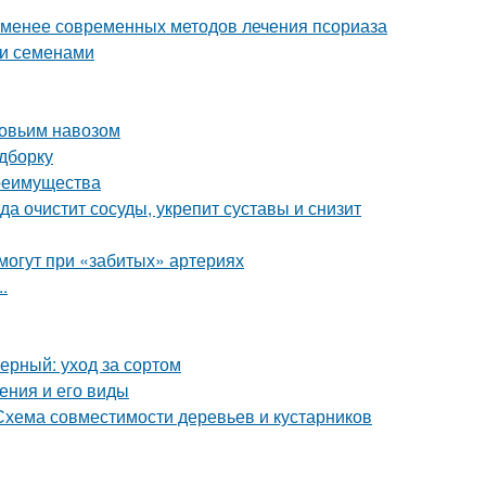
 менее современных методов лечения псориаза
уи семенами
ровьим навозом
одборку
преимущества
а очистит сосуды, укрепит суставы и снизит
омогут при «забитых» артериях
.
рный: уход за сортом
ения и его виды
 Схема совместимости деревьев и кустарников