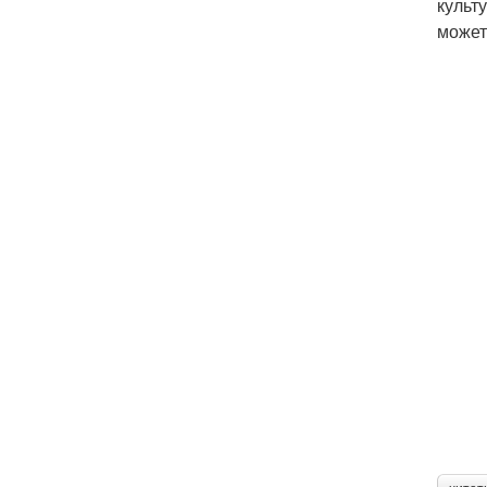
культ
может