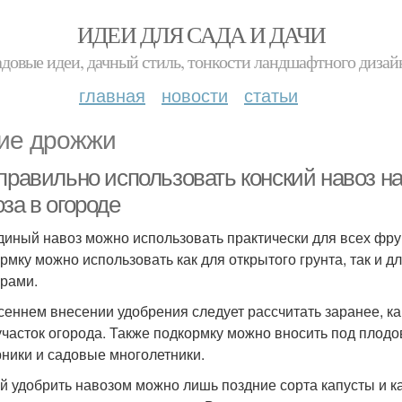
ИДЕИ ДЛЯ САДА И ДАЧИ
адовые идеи, дачный стиль, тонкости ландшафтного дизай
главная
новости
статьи
ие дрожжи
правильно использовать конский навоз на
за в огороде
иный навоз можно использовать практически для всех фрук
рмку можно использовать как для открытого грунта, так и д
урами.
сеннем внесении удобрения следует рассчитать заранее, ка
участок огорода. Также подкормку можно вносить под плод
рники и садовые многолетники.
й удобрить навозом можно лишь поздние сорта капусты и ка