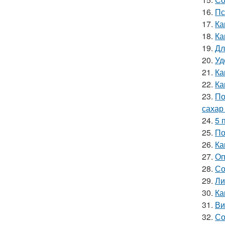
16.
Пс
17.
Ка
18.
Ка
19.
Дл
20.
Уд
21.
Ка
22.
Ка
23.
По
сахар
24.
5 
25.
По
26.
Ка
27.
Оп
28.
Со
29.
Ли
30.
Ка
31.
Ви
32.
Со