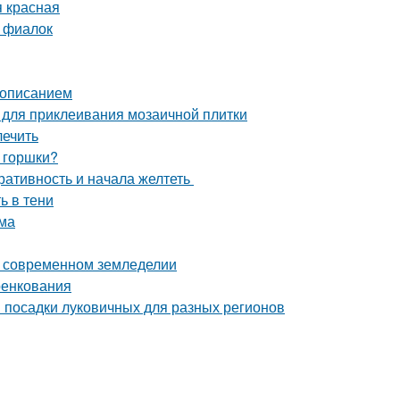
я красная
 фиалок
с описанием
ы для приклеивания мозаичной плитки
лечить
 горшки?
оративность и начала желтеть
ь в тени
ома
 современном земледелии
ренкования
и посадки луковичных для разных регионов