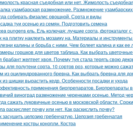
молость красная съедобная или нет. Жимолость съедобна
алка узамбарская размножение. Размножение узамбарских
гда собирать физалис овощной. Сорта и виды
садка туи осенью из семян. Подготовить семена
cea pungens ель. Ель колючая: лучшие сорта, фотокаталог 
к на плитку наклеить мозаику на. Материалы и инструмент
лезни калины и борьба с ними. Чем болеет калина и как ее 
змеры горшков для цветов таблица. Как выбрать цветочные
я брабант желтеет хвоя. Почему туя стала терять свою дек
зы для полутени сорта. 10 сортов роз, которые можно сажат
м из оцилиндрованного бревна. Как выбрать бревна для д
к из шишки вырастить кедр. Особенности посадки и ухода
фективность применения биопрепаратов. Биопрепараты в
вичий виноград размножение черенками осенью. Метод че
гда сажать луковичные осенью в московской области. Срок
ла раскисляет почву или нет. Как раскислить почву?
к засушить целозию гребенчатую. Целозия гребенчатая
именение костры конопли. Костра