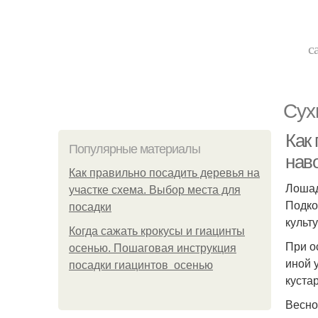
с
Сух
Как 
Популярные материалы
наво
Как правильно посадить деревья на
Лошад
участке схема. Выбор места для
Подко
посадки
культ
Когда сажать крокусы и гиацинты
При о
осенью. Пошаговая инструкция
иной 
посадки гиацинтов осенью
куста
Весно