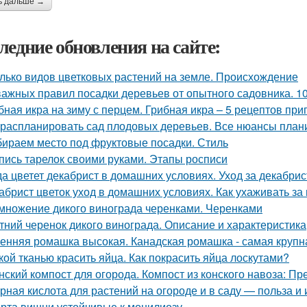
ь дальше →
ледние обновления на сайте:
лько видов цветковых растений на земле. Происхождение
важных правил посадки деревьев от опытного садовника. 1
бная икра на зиму с перцем. Грибная икра – 5 рецептов пр
 распланировать сад плодовых деревьев. Все нюансы плани
ираем место под фруктовые посадки. Стиль
пись тарелок своими руками. Этапы росписи
да цветет декабрист в домашних условиях. Уход за декабри
абрист цветок уход в домашних условиях. Как ухаживать за
множение дикого винограда черенками. Черенками
тний черенок дикого винограда. Описание и характеристика
енняя ромашка высокая. Канадская ромашка - самая круп
кой тканью красить яйца. Как покрасить яйца лоскутами?
нский компост для огорода. Компост из конского навоза: П
рная кислота для растений на огороде и в саду — польза и
рта вишни устойчивые к монилиозу.