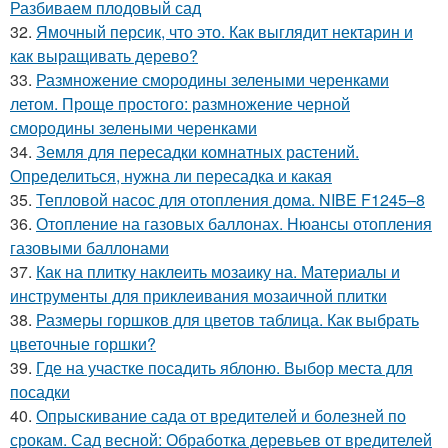
Разбиваем плодовый сад
32.
Ямочный персик, что это. Как выглядит нектарин и
как выращивать дерево?
33.
Размножение смородины зелеными черенками
летом. Проще простого: размножение черной
смородины зелеными черенками
34.
Земля для пересадки комнатных растений.
Определиться, нужна ли пересадка и какая
35.
Тепловой насос для отопления дома. NIBE F1245–8
36.
Отопление на газовых баллонах. Нюансы отопления
газовыми баллонами
37.
Как на плитку наклеить мозаику на. Материалы и
инструменты для приклеивания мозаичной плитки
38.
Размеры горшков для цветов таблица. Как выбрать
цветочные горшки?
39.
Где на участке посадить яблоню. Выбор места для
посадки
40.
Опрыскивание сада от вредителей и болезней по
срокам. Сад весной: Обработка деревьев от вредителей