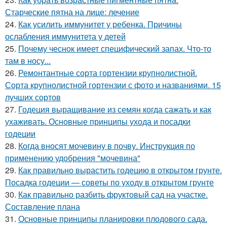
Старческие пятна на лице: лечение
24.
Как усилить иммунитет у ребенка. Причины
ослабления иммунитета у детей
25.
Почему чеснок имеет специфический запах. Что-то
там в носу...
26.
Ремонтантные сорта гортензии крупнолистной.
Сорта крупнолистной гортензии с фото и названиями. 15
лучших сортов
27.
Годеция выращивание из семян когда сажать и как
ухаживать. Основные принципы ухода и посадки
годеции
28.
Когда вносят мочевину в почву. Инструкция по
применению удобрения "мочевина"
29.
Как правильно вырастить годецию в открытом грунте.
Посадка годеции — советы по уходу в открытом грунте
30.
Как правильно разбить фруктовый сад на участке.
Составление плана
31.
Основные принципы планировки плодового сада.