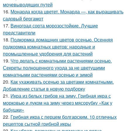
мочевыводящих путей
16.
Монарда когда цветет. Монарда —, как выращивать
садовый бергамот
17.
Виноград сорта морозостойкие. Лучшие
представители
18.
Подкормка домашних цветов осенью. Осенняя
подкормка комнатных цветов: народные и
промышленные удобрения для растений
19.
Что делать с комнатными растениями осенью.
Секреты полноценного ухода за не цветущими
комнатными растениями осенью и зимой
20.
Как ухаживать осенью за цветами комнатными.
Добавление статьи в новую подборку
21.
Икра из белых грибов на зиму. Грибная икра с
морковью и луком на зиму через мясорубку «Как у
бабушки»
22.
Грибная икра с перцем болгарским. 10 отличных
рецептов сытной грибной икры
23.
Как убрать возрастные пигментные пятна.