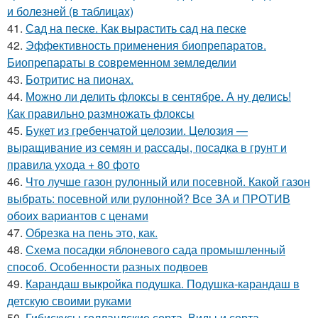
и болезней (в таблицах)
41.
Сад на песке. Как вырастить сад на песке
42.
Эффективность применения биопрепаратов.
Биопрепараты в современном земледелии
43.
Ботритис на пионах.
44.
Можно ли делить флоксы в сентябре. А ну делись!
Как правильно размножать флоксы
45.
Букет из гребенчатой целозии. Целозия —
выращивание из семян и рассады, посадка в грунт и
правила ухода + 80 фото
46.
Что лучше газон рулонный или посевной. Какой газон
выбрать: посевной или рулонной? Все ЗА и ПРОТИВ
обоих вариантов с ценами
47.
Обрезка на пень это, как.
48.
Схема посадки яблоневого сада промышленный
способ. Особенности разных подвоев
49.
Карандаш выкройка подушка. Подушка-карандаш в
детскую своими руками
50.
Гибискусы голландские сорта. Виды и сорта