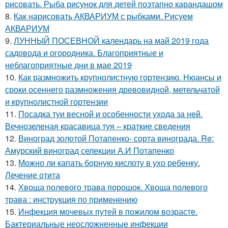
рисовать. Рыба рисунок для детей поэтапно карандашом
8.
Как нарисовать АКВАРИУМ с рыбками. Рисуем
АКВАРИУМ
9.
ЛУННЫЙ ПОСЕВНОЙ календарь на май 2019 года
садовода и огородника. Благоприятные и
неблагоприятные дни в мае 2019
10.
Как размножить крупнолистную гортензию. Нюансы и
сроки осеннего размножения древовидной, метельчатой
и крупнолистной гортензии
11.
Посадка туи весной и особенности ухода за ней.
Вечнозеленая красавица туя – краткие сведения
12.
Виноград золотой Потапенко- сорта винограда. Re:
Амурский виноград селекции А.И Потапенко
13.
Можно ли капать борную кислоту в ухо ребенку.
Лечение отита
14.
Хвоща полевого трава порошок. Хвоща полевого
трава : инструкция по применению
15.
Инфекция мочевых путей в пожилом возрасте.
Бактериальные неосложненные инфекции