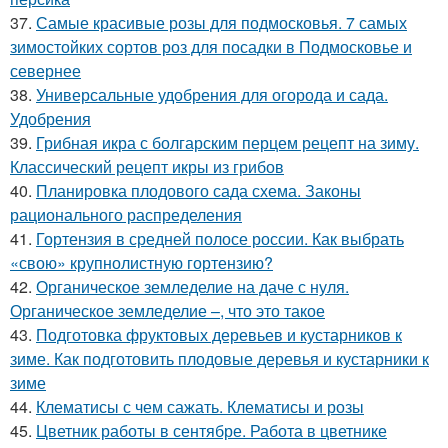
37.
Самые красивые розы для подмосковья. 7 самых
зимостойких сортов роз для посадки в Подмосковье и
севернее
38.
Универсальные удобрения для огорода и сада.
Удобрения
39.
Грибная икра с болгарским перцем рецепт на зиму.
Классический рецепт икры из грибов
40.
Планировка плодового сада схема. Законы
рационального распределения
41.
Гортензия в средней полосе россии. Как выбрать
«свою» крупнолистную гортензию?
42.
Органическое земледелие на даче с нуля.
Органическое земледелие –, что это такое
43.
Подготовка фруктовых деревьев и кустарников к
зиме. Как подготовить плодовые деревья и кустарники к
зиме
44.
Клематисы с чем сажать. Клематисы и розы
45.
Цветник работы в сентябре. Работа в цветнике