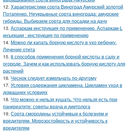
12.
Характеристики сорта Виноград Амурский золотой
Потапенко. Неукрывные сорта винограда: амурские
гибриды. Выбираем сорта для посадки на дачу
13.
Аспаркам инструкция по применению. Аспаркам-L
инъекции : инструкция по применению
14.
Можно ли капать борную кислоту в ухо ребенку.
Лечение отита
15.
8 способов применения борной кислоты в саду и
огороде. Зачем и как использовать борную кислоту для
растений
16.
Чеснок следует измельчать по-другому
17.
Условия содержания цикламена. Цикламен уход в
домашних условиях
18.
Что можно и нельзя кушать. Что нельзя есть при
панкреатите: советы врача и диетолога
19.
Сорта смородины устойчивые к болезням и
вредителям. Морозостойкость и устойчивость к
вредителям