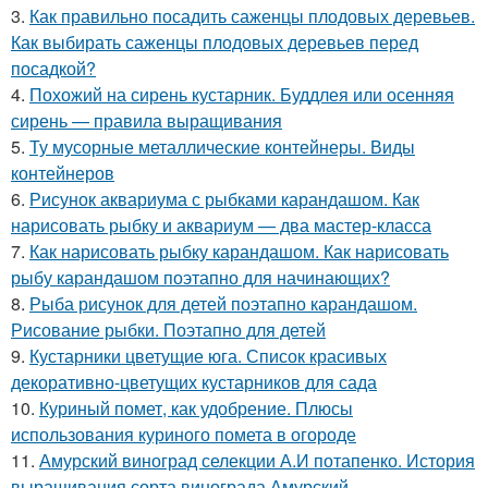
3.
Как правильно посадить саженцы плодовых деревьев.
Как выбирать саженцы плодовых деревьев перед
посадкой?
4.
Похожий на сирень кустарник. Буддлея или осенняя
сирень — правила выращивания
5.
Ту мусорные металлические контейнеры. Виды
контейнеров
6.
Рисунок аквариума с рыбками карандашом. Как
нарисовать рыбку и аквариум — два мастер-класса
7.
Как нарисовать рыбку карандашом. Как нарисовать
рыбу карандашом поэтапно для начинающих?
8.
Рыба рисунок для детей поэтапно карандашом.
Рисование рыбки. Поэтапно для детей
9.
Кустарники цветущие юга. Список красивых
декоративно-цветущих кустарников для сада
10.
Куриный помет, как удобрение. Плюсы
использования куриного помета в огороде
11.
Амурский виноград селекции А.И потапенко. История
выращивания сорта винограда Амурский