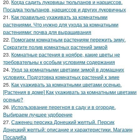
20.
Когда садить луковицы тюльпанов и нарциссов.
Посадка тюльпанов, нарциссов и других луковичных
21.
Как правильно ухаживать за комнатными
растениями. Что нужно для ухода за комнатными
растениями: почва для выращивания
22.
Помогаем комнатным растениям пережить зиму.
Сократите полив комнатных растений зимой
23.
Комнатные растения в ноябре, какие цветы не
требовательны к особым условиям содержания
24.
Уход за комнатными цветами зимой в домашних
условиях. Подготовка комнатных растений к зиме
25.
Как ухаживать за комнатными цветами осенью.
[Растения в доме] Как ухаживать за комнатными цветами
осенью?
26.
Использование перегноя в саду и в огороде.
Выбираем лучшее удобрение
27.
Саженец персика Донецкий желтый. Персик
Донецкий желтый: описание и характеристики. Магазин
ПосадиКа