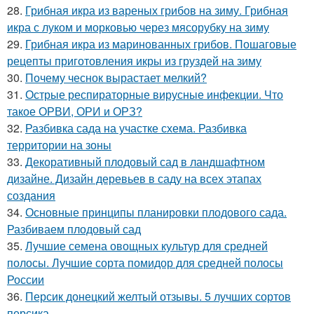
28.
Грибная икра из вареных грибов на зиму. Грибная
икра с луком и морковью через мясорубку на зиму
29.
Грибная икра из маринованных грибов. Пошаговые
рецепты приготовления икры из груздей на зиму
30.
Почему чеснок вырастает мелкий?
31.
Острые респираторные вирусные инфекции. Что
такое ОРВИ, ОРИ и ОРЗ?
32.
Разбивка сада на участке схема. Разбивка
территории на зоны
33.
Декоративный плодовый сад в ландшафтном
дизайне. Дизайн деревьев в саду на всех этапах
создания
34.
Основные принципы планировки плодового сада.
Разбиваем плодовый сад
35.
Лучшие семена овощных культур для средней
полосы. Лучшие сорта помидор для средней полосы
России
36.
Персик донецкий желтый отзывы. 5 лучших сортов
персика