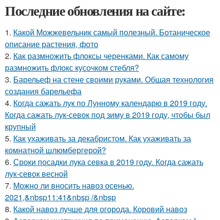
Последние обновления на сайте:
1.
Какой Можжевельник самый полезный. Ботаническое
описание растения, фото
2.
Как размножить флоксы черенками. Как самому
размножить флокс кусочком стебля?
3.
Барельеф на стене своими руками. Общая технология
создания барельефа
4.
Когда сажать лук по Лунному календарю в 2019 году.
Когда сажать лук-севок под зиму в 2019 году, чтобы был
крупный
5.
Как ухаживать за декабристом. Как ухаживать за
комнатной шлюмбергерой?
6.
Сроки посадки лука севка в 2019 году. Когда сажать
лук-севок весной
7.
Можно ли вносить навоз осенью.
2021,&nbsp11:41&nbsp /&nbsp
8.
Какой навоз лучше для огорода. Коровий навоз