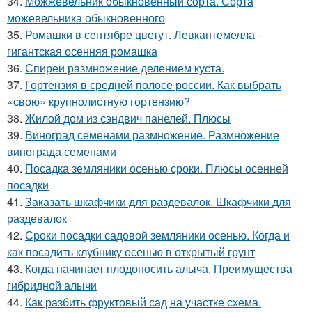
34.
Можжевельник обыкновенный сорта. Сорта
можевельника обыкновенного
35.
Ромашки в сентябре цветут. Левкантемелла -
гигантская осенняя ромашка
36.
Спиреи размножение делением куста.
37.
Гортензия в средней полосе россии. Как выбрать
«свою» крупнолистную гортензию?
38.
Жилой дом из сэндвич панелей. Плюсы
39.
Виноград семенами размножение. Размножение
винограда семенами
40.
Посадка земляники осенью сроки. Плюсы осенней
посадки
41.
Заказать шкафчики для раздевалок. Шкафчики для
раздевалок
42.
Сроки посадки садовой земляники осенью. Когда и
как посадить клубнику осенью в открытый грунт
43.
Когда начинает плодоносить алыча. Преимущества
гибридной алычи
44.
Как разбить фруктовый сад на участке схема.