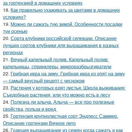
за гортензией в домашних условиях
18.
Как правильно ухаживать за цветами в домашних
условиях?
19.
Можно ли сажать тую зимой. Особенности посадки
туи осенью
20.
Сорта клубники российской селекции. Описание
лучших сортов клубники для выращивания в разных
регионах
21.
Вечный капельный полив. Капельный полив:
капельницы, спринклеры, микроразбрызгиватели
22.
Грибная икра на зиму. Грибная икра из опят на зиму
— самый вкусный рецепт с чесноком
23.
Растения у которых едят листья. Школа выживания:
Съедобные растения, или что можно есть в лесу
24.
Полезна ли алыча. Алыча — все про полезные
свойства, польза и вред
25.
Гортензия крупнолистная сорт Эндлесс Саммер.
Описание гортензии Вечное лето
26.
Годеция выращивание из семян когда сажать и как