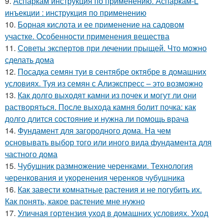
9.
Аспаркам инструкция по применению. Аспаркам-L
инъекции : инструкция по применению
10.
Борная кислота и ее применение на садовом
участке. Особенности применения вещества
11.
Советы экспертов при лечении прыщей. Что можно
сделать дома
12.
Посадка семян туи в сентябре октябре в домашних
условиях. Туя из семян с Алиэкспресс – это возможно
13.
Как долго выходят камни из почек и могут ли они
растворяться. После выхода камня болит почка: как
долго длится состояние и нужна ли помощь врача
14.
Фундамент для загородного дома. На чем
основывать выбор того или иного вида фундамента для
частного дома
15.
Чубушник размножение черенками. Технология
черенкования и укоренения черенков чубушника
16.
Как завести комнатные растения и не погубить их.
Как понять, какое растение мне нужно
17.
Уличная гортензия уход в домашних условиях. Уход