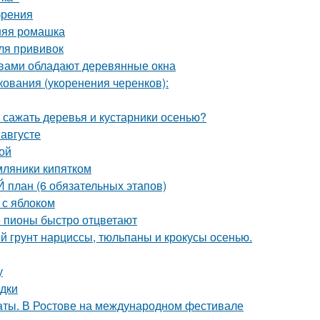
брения
нняя ромашка
ля прививок
твами обладают деревянные окна
ования (укоренения черенков):
 сажать деревья и кустарники осенью?
 августе
ой
мляники кипятком
план (6 обязательных этапов)
 с яблоком
 пионы быстро отцветают
й грунт нарциссы, тюльпаны и крокусы осенью.
у
адки
аты. В Ростове на международном фестивале