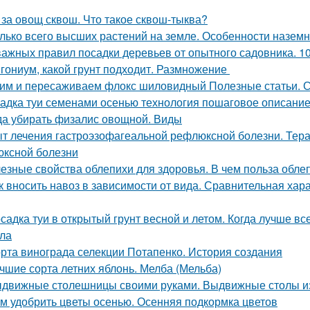
 за овощ сквош. Что такое сквош-тыква?
лько всего высших растений на земле. Особенности назем
важных правил посадки деревьев от опытного садовника. 1
гониум, какой грунт подходит. Размножение
им и пересаживаем флокс шиловидный Полезные статьи. С
адка туи семенами осенью технология пошаговое описание
да убирать физалис овощной. Виды
т лечения гастроэзофагеальной рефлюксной болезни. Тера
ксной болезни
езные свойства облепихи для здоровья. В чем польза обле
к вносить навоз в зависимости от вида. Сравнительная хар
садка туи в открытый грунт весной и летом. Когда лучше вс
ла
рта винограда селекции Потапенко. История создания
чшие сорта летних яблонь. Мелба (Мельба)
движные столешницы своими руками. Выдвижные столы из
м удобрить цветы осенью. Осенняя подкормка цветов