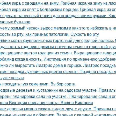
ибная икра с овощами на зиму. Грибная икра на зиму из лис
ибная икра из опят с болгарским перцем. Грибная икра из о
к сделать капельный полив для огорода своими руками. Как
иковых бутылок
чему озимый чеснок вырос мелким и как этого избежать в 
хость во рту, как признак патологии. Сухость во рту
чшие сорта крупнолистных гортензий для средней полосы.
гда сажать годецию прямым посевом семян в открытый грунт
ращивание цветов годеции из семян. Выращивание годеци
рбамид когда вносить. Инструкция по применению удобрен
жно ли вырастить Лиатрис дома в горшке. Лиатрис посадка
емя посадки луковичных цветов осенью. Поздняя посадка лу
ь уже нельзя
к посадить тую семенами. Выбор сорта
одовые деревья и кустарники на садовом участке. Правиль
креты планировки сада на участке. Планирование сада и ог
шня Виктория описание сорта. Вишня Виктория
кие деревья можно сажать рядом друг с другом. Причины 
ренье из калины и облепихи. Варенье с калиной «пятимину