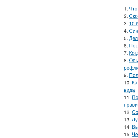
1.
Что
2.
Ско
3.
10 
4.
Син
5.
Дел
6.
Пос
7.
Ког
8.
Опы
рефлю
9.
Пол
10.
Ка
вида
11.
По
прави
12.
Со
13.
Лу
14.
Вы
15.
Че