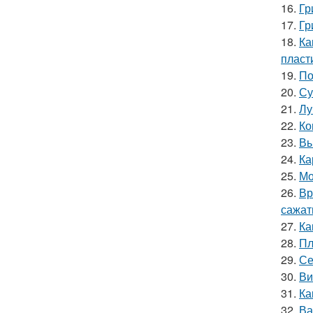
16.
Гр
17.
Гр
18.
Ка
пласт
19.
По
20.
Су
21.
Лу
22.
Ко
23.
Вы
24.
Ка
25.
Мо
26.
Вр
сажат
27.
Ка
28.
Пл
29.
Се
30.
Ви
31.
Ка
32.
Ва