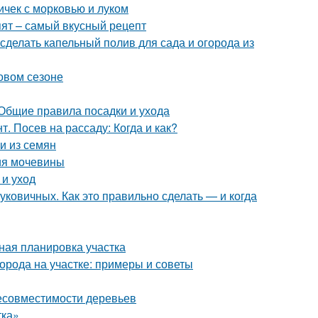
ичек с морковью и луком
пят – самый вкусный рецепт
 сделать капельный полив для сада и огорода из
новом сезоне
 Общие правила посадки и ухода
. Посев на рассаду: Когда и как?
и из семян
ия мочевины
 и уход
ковичных. Как это правильно сделать — и когда
ная планировка участка
орода на участке: примеры и советы
несовместимости деревьев
тка»