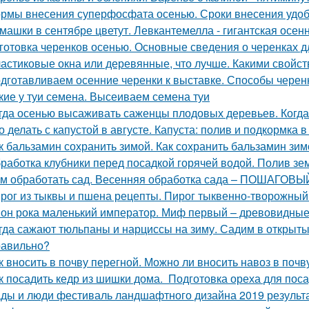
рмы внесения суперфосфата осенью. Сроки внесения удо
машки в сентябре цветут. Левкантемелла - гигантская осе
готовка черенков осенью. Основные сведения о черенках д
астиковые окна или деревянные, что лучше. Какими свойс
дготавливаем осенние черенки к выставке. Способы черенк
кие у туи семена. Высеиваем семена туи
гда осенью высаживать саженцы плодовых деревьев. Когда
о делать с капустой в августе. Капуста: полив и подкормка в
к бальзамин сохранить зимой. Как сохранить бальзамин зим
работка клубники перед посадкой горячей водой. Полив зе
м обработать сад. Весенняя обработка сада – ПОШАГОВЫЙ 
рог из тыквы и пшена рецепты. Пирог тыквенно-творожный
он рока маленький император. Миф первый – древовидные
гда сажают тюльпаны и нарциссы на зиму. Садим в открыты
равильно?
к вносить в почву перегной. Можно ли вносить навоз в почв
к посадить кедр из шишки дома. Подготовка ореха для пос
ды и люди фестиваль ландшафтного дизайна 2019 результ