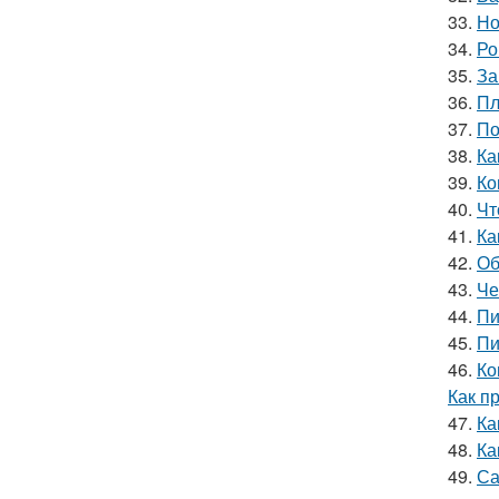
33.
Но
34.
Ро
35.
За
36.
Пл
37.
По
38.
Ка
39.
Ко
40.
Чт
41.
Ка
42.
Об
43.
Че
44.
Пи
45.
Пи
46.
Ко
Как п
47.
Ка
48.
Ка
49.
Са