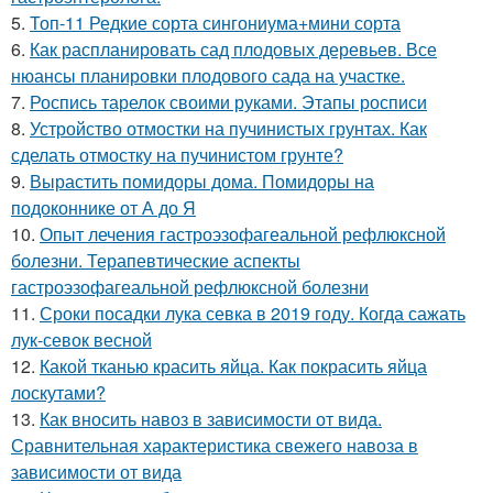
5.
Топ-11 Редкие сорта сингониума+мини сорта
6.
Как распланировать сад плодовых деревьев. Все
нюансы планировки плодового сада на участке.
7.
Роспись тарелок своими руками. Этапы росписи
8.
Устройство отмостки на пучинистых грунтах. Как
сделать отмостку на пучинистом грунте?
9.
Вырастить помидоры дома. Помидоры на
подоконнике от А до Я
10.
Опыт лечения гастроэзофагеальной рефлюксной
болезни. Терапевтические аспекты
гастроэзофагеальной рефлюксной болезни
11.
Сроки посадки лука севка в 2019 году. Когда сажать
лук-севок весной
12.
Какой тканью красить яйца. Как покрасить яйца
лоскутами?
13.
Как вносить навоз в зависимости от вида.
Сравнительная характеристика свежего навоза в
зависимости от вида