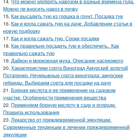
14.
Что можно удобрять навозом в разные времена года.
Можно ли вносить навоз в почву
15.
Как высадить тую из горшка в грунт. Посадка туи
16.
Как и когда сажать тую на даче. Добавление статьи в
новую подборку
17.
Как и когда сажать тую. Сроки посадки
18.
Как правильно посадить тую и обеспечить.. Как
правильно сажать тую
19.
Дайкон и морковная муха. Описание насекомого
20.
Характеристики сорта Виноград Амурский золотой
Потапенко. Неукрывные сорта винограда: амурские
гибриды. Выбираем сорта для посадки на дачу
21.
Борная кислота и ее применение на садовом
участке. Особенности применения вещества
22.
Применяем борную кислоту в саду и огороде.
Правила использования
23.
Лекарство от преждевременной эякуляции.
Современные тенденции в лечении преждевременной
эякуляции