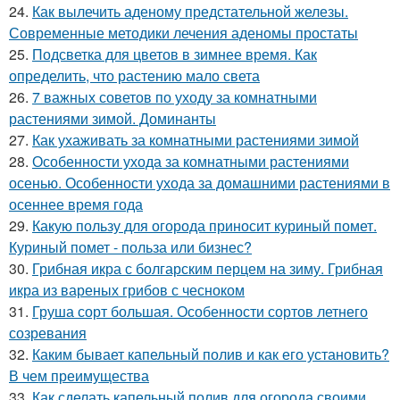
24.
Как вылечить аденому предстательной железы.
Современные методики лечения аденомы простаты
25.
Подсветка для цветов в зимнее время. Как
определить, что растению мало света
26.
7 важных советов по уходу за комнатными
растениями зимой. Доминанты
27.
Как ухаживать за комнатными растениями зимой
28.
Особенности ухода за комнатными растениями
осенью. Особенности ухода за домашними растениями в
осеннее время года
29.
Какую пользу для огорода приносит куриный помет.
Куриный помет - польза или бизнес?
30.
Грибная икра с болгарским перцем на зиму. Грибная
икра из вареных грибов с чесноком
31.
Груша сорт большая. Особенности сортов летнего
созревания
32.
Каким бывает капельный полив и как его установить?
В чем преимущества
33.
Как сделать капельный полив для огорода своими