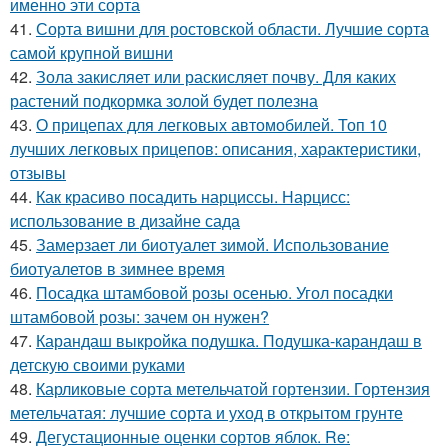
именно эти сорта
41.
Сорта вишни для ростовской области. Лучшие сорта
самой крупной вишни
42.
Зола закисляет или раскисляет почву. Для каких
растений подкормка золой будет полезна
43.
О прицепах для легковых автомобилей. Топ 10
лучших легковых прицепов: описания, характеристики,
отзывы
44.
Как красиво посадить нарциссы. Нарцисс:
использование в дизайне сада
45.
Замерзает ли биотуалет зимой. Использование
биотуалетов в зимнее время
46.
Посадка штамбовой розы осенью. Угол посадки
штамбовой розы: зачем он нужен?
47.
Карандаш выкройка подушка. Подушка-карандаш в
детскую своими руками
48.
Карликовые сорта метельчатой гортензии. Гортензия
метельчатая: лучшие сорта и уход в открытом грунте
49.
Дегустационные оценки сортов яблок. Re: