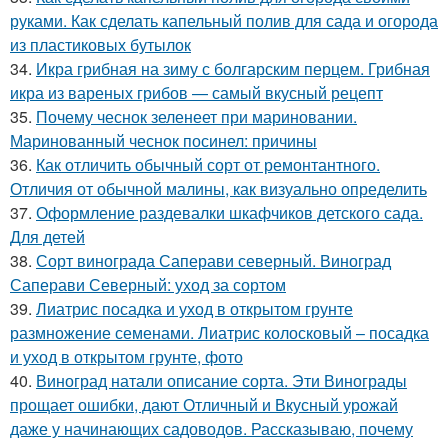
руками. Как сделать капельный полив для сада и огорода
из пластиковых бутылок
34.
Икра грибная на зиму с болгарским перцем. Грибная
икра из вареных грибов — самый вкусный рецепт
35.
Почему чеснок зеленеет при мариновании.
Маринованный чеснок посинел: причины
36.
Как отличить обычный сорт от ремонтантного.
Отличия от обычной малины, как визуально определить
37.
Оформление раздевалки шкафчиков детского сада.
Для детей
38.
Сорт винограда Саперави северный. Виноград
Саперави Северный: уход за сортом
39.
Лиатрис посадка и уход в открытом грунте
размножение семенами. Лиатрис колосковый – посадка
и уход в открытом грунте, фото
40.
Виноград натали описание сорта. Эти Винограды
прощает ошибки, дают Отличный и Вкусный урожай
даже у начинающих садоводов. Рассказываю, почему