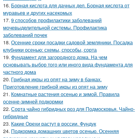
16.
Борная кислота для дачных дел. Борная кислота от
муравьев и других насекомых
17.
9 способов профилактики заболеваний
мочевыделительной системы. Профилактика
заболеваний почек
18.
Осенние сроки посадки садовой земляники. Посадка
клубники осенью: схемы, способы, сорта
19.
Фундамент для загородного дома. На чем
основывать выбор того или иного вида фундамента для
частного дома
20.
Грибная икры из опят на зиму в банках.
Приготовление грибной икры из опят на зиму
21.
Комнатные растения осенью и зимой. Правила
осенне-зимней подкормки
22.
Сорта чайно гибридных роз для Подмосковья. Чайно-
гибридные
23.
Какие Орехи растут в россии. Фундук
24.
Подкормка домашних цветов осенью. Осенняя