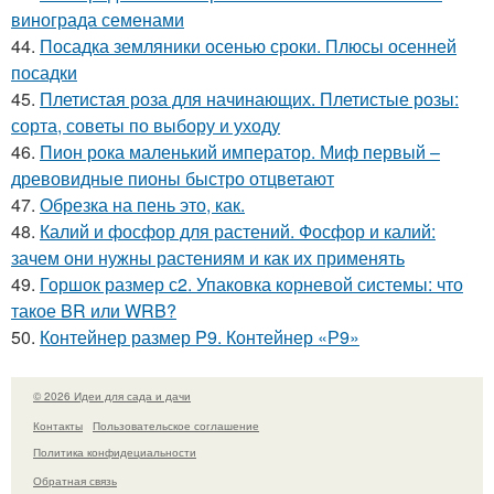
винограда семенами
44.
Посадка земляники осенью сроки. Плюсы осенней
посадки
45.
Плетистая роза для начинающих. Плетистые розы:
сорта, советы по выбору и уходу
46.
Пион рока маленький император. Миф первый –
древовидные пионы быстро отцветают
47.
Обрезка на пень это, как.
48.
Калий и фосфор для растений. Фосфор и калий:
зачем они нужны растениям и как их применять
49.
Горшок размер с2. Упаковка корневой системы: что
такое BR или WRB?
50.
Контейнер размер P9. Контейнер «Р9»
© 2026 Идеи для сада и дачи
Контакты
Пользовательское соглашение
Политика конфидециальности
Обратная связь