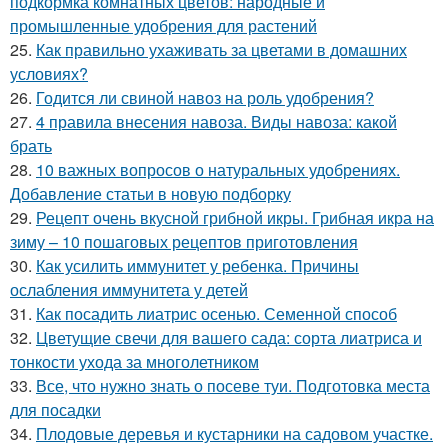
подкормка комнатных цветов: народные и
промышленные удобрения для растений
25.
Как правильно ухаживать за цветами в домашних
условиях?
26.
Годится ли свиной навоз на роль удобрения?
27.
4 правила внесения навоза. Виды навоза: какой
брать
28.
10 важных вопросов о натуральных удобрениях.
Добавление статьи в новую подборку
29.
Рецепт очень вкусной грибной икры. Грибная икра на
зиму – 10 пошаговых рецептов приготовления
30.
Как усилить иммунитет у ребенка. Причины
ослабления иммунитета у детей
31.
Как посадить лиатрис осенью. Семенной способ
32.
Цветущие свечи для вашего сада: сорта лиатриса и
тонкости ухода за многолетником
33.
Все, что нужно знать о посеве туи. Подготовка места
для посадки
34.
Плодовые деревья и кустарники на садовом участке.