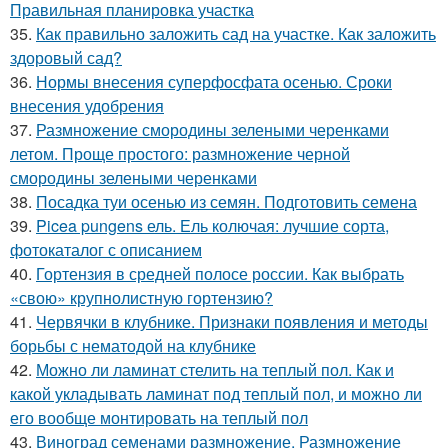
Правильная планировка участка
35.
Как правильно заложить сад на участке. Как заложить
здоровый сад?
36.
Нормы внесения суперфосфата осенью. Сроки
внесения удобрения
37.
Размножение смородины зелеными черенками
летом. Проще простого: размножение черной
смородины зелеными черенками
38.
Посадка туи осенью из семян. Подготовить семена
39.
Picea pungens ель. Ель колючая: лучшие сорта,
фотокаталог с описанием
40.
Гортензия в средней полосе россии. Как выбрать
«свою» крупнолистную гортензию?
41.
Червячки в клубнике. Признаки появления и методы
борьбы с нематодой на клубнике
42.
Можно ли ламинат стелить на теплый пол. Как и
какой укладывать ламинат под теплый пол, и можно ли
его вообще монтировать на теплый пол
43.
Виноград семенами размножение. Размножение