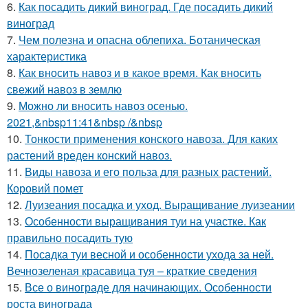
6.
Как посадить дикий виноград. Где посадить дикий
виноград
7.
Чем полезна и опасна облепиха. Ботаническая
характеристика
8.
Как вносить навоз и в какое время. Как вносить
свежий навоз в землю
9.
Можно ли вносить навоз осенью.
2021,&nbsp11:41&nbsp /&nbsp
10.
Тонкости применения конского навоза. Для каких
растений вреден конский навоз.
11.
Виды навоза и его польза для разных растений.
Коровий помет
12.
Луизеания посадка и уход. Выращивание луизеании
13.
Особенности выращивания туи на участке. Как
правильно посадить тую
14.
Посадка туи весной и особенности ухода за ней.
Вечнозеленая красавица туя – краткие сведения
15.
Все о винограде для начинающих. Особенности
роста винограда