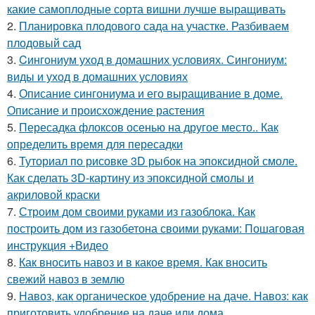
какие самоплодные сорта вишни лучше выращивать
2.
Планировка плодового сада на участке. Разбиваем
плодовый сад
3.
Cингониум уход в домашних условиях. Сингониум:
виды и уход в домашних условиях
4.
Описание сингониума и его выращивание в доме.
Описание и происхождение растения
5.
Пересадка флоксов осенью на другое место.. Как
определить время для пересадки
6.
Туториал по рисовке 3D рыбок на эпоксидной смоле.
Как сделать 3D-картину из эпоксидной смолы и
акриловой краски
7.
Строим дом своими руками из газоблока. Как
построить дом из газобетона своими руками: Пошаговая
инструкция +Видео
8.
Как вносить навоз и в какое время. Как вносить
свежий навоз в землю
9.
Навоз, как органическое удобрение на даче. Навоз: как
приготовить удобрение на даче или дома