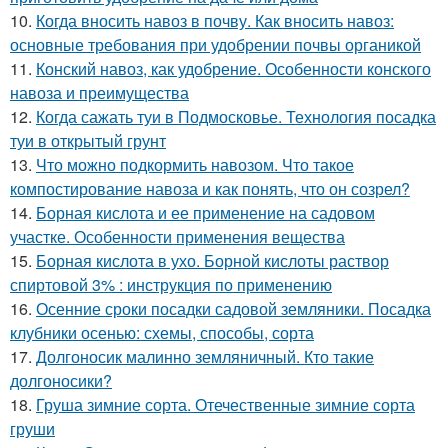
10.
Когда вносить навоз в почву. Как вносить навоз:
основные требования при удобрении почвы органикой
11.
Конский навоз, как удобрение. Особенности конского
навоза и преимущества
12.
Когда сажать туи в Подмосковье. Технология посадка
туи в открытый грунт
13.
Что можно подкормить навозом. Что такое
компостирование навоза и как понять, что он созрел?
14.
Борная кислота и ее применение на садовом
участке. Особенности применения вещества
15.
Борная кислота в ухо. Борной кислоты раствор
спиртовой 3% : инструкция по применению
16.
Осенние сроки посадки садовой земляники. Посадка
клубники осенью: схемы, способы, сорта
17.
Долгоносик малинно земляничный. Кто такие
долгоносики?
18.
Груша зимние сорта. Отечественные зимние сорта
груши