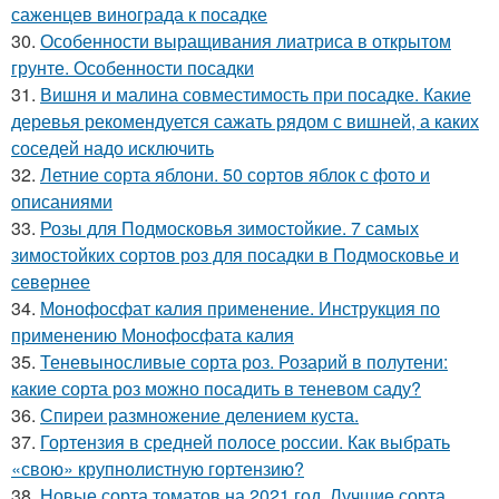
саженцев винограда к посадке
30.
Особенности выращивания лиатриса в открытом
грунте. Особенности посадки
31.
Вишня и малина совместимость при посадке. Какие
деревья рекомендуется сажать рядом с вишней, а каких
соседей надо исключить
32.
Летние сорта яблони. 50 сортов яблок с фото и
описаниями
33.
Розы для Подмосковья зимостойкие. 7 самых
зимостойких сортов роз для посадки в Подмосковье и
севернее
34.
Монофосфат калия применение. Инструкция по
применению Монофосфата калия
35.
Теневыносливые сорта роз. Розарий в полутени:
какие сорта роз можно посадить в теневом саду?
36.
Спиреи размножение делением куста.
37.
Гортензия в средней полосе россии. Как выбрать
«свою» крупнолистную гортензию?
38.
Новые сорта томатов на 2021 год. Лучшие сорта