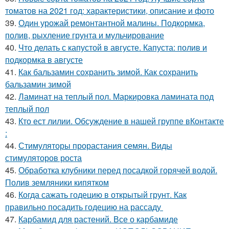
томатов на 2021 год: характеристики, описание и фото
39.
Один урожай ремонтантной малины. Подкормка,
полив, рыхление грунта и мульчирование
40.
Что делать с капустой в августе. Капуста: полив и
подкормка в августе
41.
Как бальзамин сохранить зимой. Как сохранить
бальзамин зимой
42.
Ламинат на теплый пол. Маркировка ламината под
теплый пол
43.
Кто ест лилии. Обсуждение в нашей группе вКонтакте
:
44.
Стимуляторы прорастания семян. Виды
стимуляторов роста
45.
Обработка клубники перед посадкой горячей водой.
Полив земляники кипятком
46.
Когда сажать годецию в открытый грунт. Как
правильно посадить годецию на рассаду
47.
Карбамид для растений. Все о карбамиде