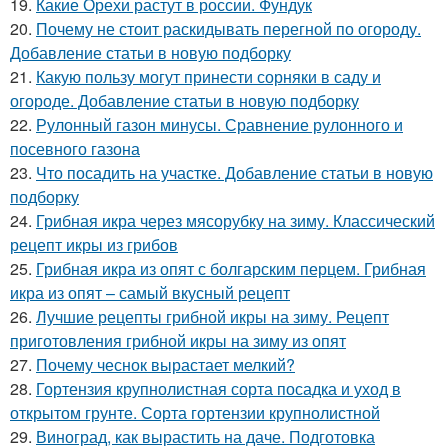
19.
Какие Орехи растут в россии. Фундук
20.
Почему не стоит раскидывать перегной по огороду.
Добавление статьи в новую подборку
21.
Какую пользу могут принести сорняки в саду и
огороде. Добавление статьи в новую подборку
22.
Рулонный газон минусы. Сравнение рулонного и
посевного газона
23.
Что посадить на участке. Добавление статьи в новую
подборку
24.
Грибная икра через мясорубку на зиму. Классический
рецепт икры из грибов
25.
Грибная икра из опят с болгарским перцем. Грибная
икра из опят – самый вкусный рецепт
26.
Лучшие рецепты грибной икры на зиму. Рецепт
приготовления грибной икры на зиму из опят
27.
Почему чеснок вырастает мелкий?
28.
Гортензия крупнолистная сорта посадка и уход в
открытом грунте. Сорта гортензии крупнолистной
29.
Виноград, как вырастить на даче. Подготовка