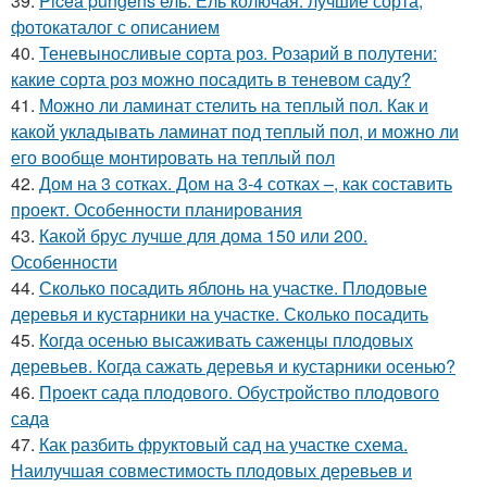
39.
Picea pungens ель. Ель колючая: лучшие сорта,
фотокаталог с описанием
40.
Теневыносливые сорта роз. Розарий в полутени:
какие сорта роз можно посадить в теневом саду?
41.
Можно ли ламинат стелить на теплый пол. Как и
какой укладывать ламинат под теплый пол, и можно ли
его вообще монтировать на теплый пол
42.
Дом на 3 сотках. Дом на 3-4 сотках –, как составить
проект. Особенности планирования
43.
Какой брус лучше для дома 150 или 200.
Особенности
44.
Сколько посадить яблонь на участке. Плодовые
деревья и кустарники на участке. Сколько посадить
45.
Когда осенью высаживать саженцы плодовых
деревьев. Когда сажать деревья и кустарники осенью?
46.
Проект сада плодового. Обустройство плодового
сада
47.
Как разбить фруктовый сад на участке схема.
Наилучшая совместимость плодовых деревьев и