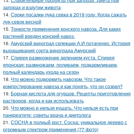
13.
Слабительные продукты при запорах. Диета при
запорах и вздутии живота
14.
Сроки посадки лука севка в 2019 году. Когда сажать
лук-севок весной
15.
Тонкости применения конского навоза. Для каких
растений вреден конский навоз.
16.
Амурский виноград селекции А.И потапенко. История
выращивания сорта винограда Амурский
17.
Спирея размножение делением куста. Спирея
японская: размножаем, поливаем, подкармливаем,
полный календарь ухода на сезон
18.
Что можно подкормить навозом. Что такое
компостирование навоза и как понять, что он созрел?
19.
Борная кислота для огурцов. Рецепты приготовления
растворов, когда и как использовать
20.
Что можно и нельзя кушать. Что нельзя есть при
панкреатите: советы врача и диетолога
21.
СОСНА в полный рост. Сосна: уникальное дерево с
огромным спектром применения (77 фото)