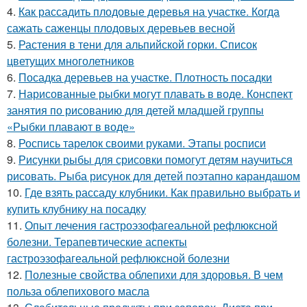
4.
Как рассадить плодовые деревья на участке. Когда
сажать саженцы плодовых деревьев весной
5.
Растения в тени для альпийской горки. Список
цветущих многолетников
6.
Посадка деревьев на участке. Плотность посадки
7.
Нарисованные рыбки могут плавать в воде. Конспект
занятия по рисованию для детей младшей группы
«Рыбки плавают в воде»
8.
Роспись тарелок своими руками. Этапы росписи
9.
Рисунки рыбы для срисовки помогут детям научиться
рисовать. Рыба рисунок для детей поэтапно карандашом
10.
Где взять рассаду клубники. Как правильно выбрать и
купить клубнику на посадку
11.
Опыт лечения гастроэзофагеальной рефлюксной
болезни. Терапевтические аспекты
гастроэзофагеальной рефлюксной болезни
12.
Полезные свойства облепихи для здоровья. В чем
польза облепихового масла