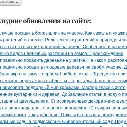
ь дальше →
ледние обновления на сайте:
 лучше посадить боярышник на участке. Как сажать и ухаж
ь растений на земле. Роль зеленых растений в природе и ж
лько всего высших растений на земле. Особенности назем
лько видов цветковых растений на земле. Происхождение
 правильно посадить деревья на участке. На каком расстоя
 правильно посадить плодовые деревья на своём участке. 
бная икра на зиму с перцем. Грибная икра – 5 рецептов пр
да можно пересаживать флоксы. Пересадка флоксов осенью
 нарисовать подводный мир красками. Мастер-класс с фото
енние кустарники и деревья. Добавление статьи в новую п
старники цветущие юга. Список красивых декоративно-цвет
рта винограда для северного виноделия. 12 лучших винных
риный помет, как удобрение. Плюсы использования куриног
ильные сады в подмосковье. Обворожительный сад в Подмо