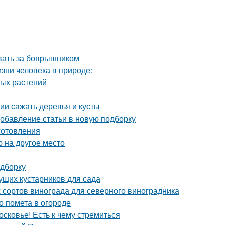
ивать за боярышником
изни человека в природе:
ных растений
нии сажать деревья и кусты
Добавление статьи в новую подборку
иготовления
 на другое место
одборку
ущих кустарников для сада
 сортов винограда для северного виноградника
о помета в огороде
сковье! Есть к чему стремиться