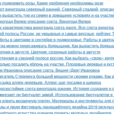
к подкормить розы. Какие удобрения необходимы розе
рт винограда северный ранний. Северный сладкий, описан
к вырастить тую из семян в домашних условиях и на участк
ноград Велюр описание сорта. Виноград Велюр
х характеристика винограда сорта данге. Все сорта виногр
ей полосы России, не укрывные и самые вкусные, рейтинг 
боты в цветнике в сентябре в подмосковье. Работы в цветн
гда можно пересаживать боярышник. Как вырастить бояры
етник в августе. Цветник: сезонные работы в августе
ртензия в средней полосе россии. Как выбрать «свою» кру
олько посадить яблонь на участке. Плодовые деревья и куст
к Ивановна описание сорта. Вишня (Дюк) Ивановна
игатель Стирлинга большой мощности своими руками. Как р
садка аллеи деревьев. Аллеи: шаг посадки и ширина
розостойкие сорта винограда ранние. История создания и 
мерзает ли биотуалет зимой. Использование биотуалетов в
к клеить мозаичную плитку. Материалы и инструменты для 
ды и люди фестиваль ландшафтного дизайна 2019 результ
афтного искусства оценили проекты молодых дизайнеров