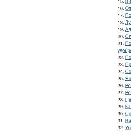
15.
Ви
16.
Оп
17.
По
18.
Лу
19.
Ад
20.
Сл
21.
По
удобр
22.
По
23.
Пр
24.
Со
25.
Ян
26.
Ре
27.
Ре
28.
Гр
29.
Ка
30.
Ср
31.
Ви
32.
Уб