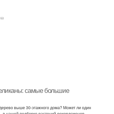
на
еликаны: самые большие
 дерево выше 30-этажного дома? Может ли один
 – в нашей подборке растений-рекордсменов.