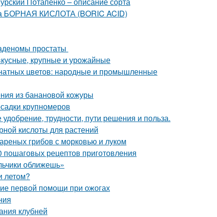
урский Потапенко – описание сорта
та БОРНАЯ КИСЛОТА (BORIC ACID)
 аденомы простаты
вкусные, крупные и урожайные
мнатных цветов: народные и промышленные
ния из банановой кожуры
осадки крупномеров
 удобрение, трудности, пути решения и польза.
рной кислоты для растений
вареных грибов с морковью и луком
10 пошаговых рецептов приготовления
альчики оближешь»
и летом?
ние первой помощи при ожогах
ния
ания клубней