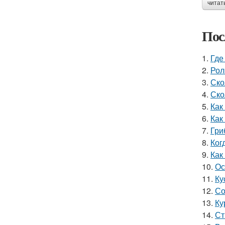
читат
Пос
1.
Где
2.
Рол
3.
Ско
4.
Ско
5.
Как
6.
Как
7.
Гри
8.
Ког
9.
Как
10.
Ос
11.
Ку
12.
Со
13.
Ку
14.
Ст