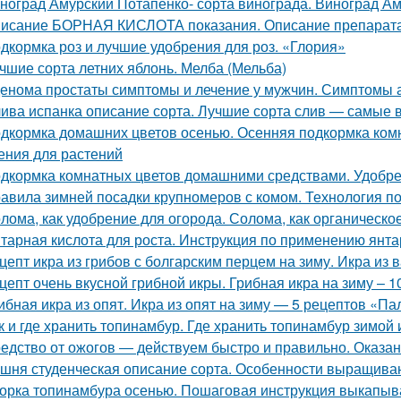
ноград Амурский Потапенко- сорта винограда. Виноград Ам
исание БОРНАЯ КИСЛОТА показания. Описание препара
дкормка роз и лучшие удобрения для роз. «Глория»
чшие сорта летних яблонь. Мелба (Мельба)
енома простаты симптомы и лечение у мужчин. Симптомы
ива испанка описание сорта. Лучшие сорта слив — самые 
дкормка домашних цветов осенью. Осенняя подкормка ко
ения для растений
дкормка комнатных цветов домашними средствами. Удобре
авила зимней посадки крупномеров с комом. Технология п
лома, как удобрение для огорода. Солома, как органическое
тарная кислота для роста. Инструкция по применению янта
цепт икра из грибов с болгарским перцем на зиму. Икра из 
цепт очень вкусной грибной икры. Грибная икра на зиму – 
ибная икра из опят. Икра из опят на зиму — 5 рецептов «П
к и где хранить топинамбур. Где хранить топинамбур зимой 
едство от ожогов ― действуем быстро и правильно. Оказа
шня студенческая описание сорта. Особенности выращива
орка топинамбура осенью. Пошаговая инструкция выкапыв