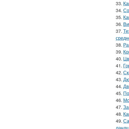
33.
Ка
34.
Со
35.
Ка
36.
Ви
37.
Те
средн
38.
Ра
39.
Ко
40.
Цв
41.
Го
42.
Ск
43.
Дю
44.
Дв
45.
По
46.
Мо
47.
За
48.
Ка
49.
Са
ландш