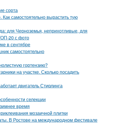
ие сорта
е. Как самостоятельно вырастить тую
ада: для Черноземья, неприхотливые, для
ТОП-20 с фото
ике в сентябре
шник самостоятельно
пнолистную гортензию?
арники на участке. Сколько посадить
аботает двигатель Стирлинга
особенности селекции
 зимнее время
приклеивания мозаичной плитки
аты. В Ростове на международном фестивале