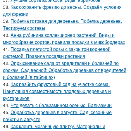
38.
Как сохранить фрезию до весны. Создаём условия
для фрезии
39.
Побелка готовая для деревьев. Побелка деревьев.
Тестируем составы
40.
Анна рубинина коллекционер растений. Виды и
многообразие сортов, правила посадки в миксбордерах
41.
Посадка плетистой розы с закрытой корневой
системой. Правила посадки растения
42.
Опрыскивание сада от вредителей и болезней по
срокам. Сад весной: Обработка деревьев от вредителей
и болезней (в таблицах)
43.
Как разбить фруктовый сад на участке схема.
Наилучшая совместимость плодовых деревьев и
кустарников
44.
Что делать с бальзамином осенью. Бальзамин
45.
Обработка деревьев в августе. Сад: сезонные
работы в августе
46.
Как клеить мозаичную плитку. Материалы и