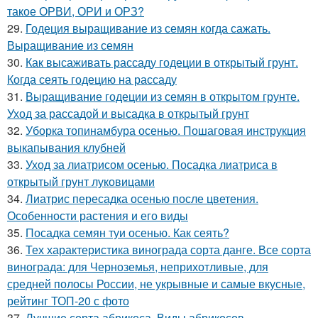
такое ОРВИ, ОРИ и ОРЗ?
29.
Годеция выращивание из семян когда сажать.
Выращивание из семян
30.
Как высаживать рассаду годеции в открытый грунт.
Когда сеять годецию на рассаду
31.
Выращивание годеции из семян в открытом грунте.
Уход за рассадой и высадка в открытый грунт
32.
Уборка топинамбура осенью. Пошаговая инструкция
выкапывания клубней
33.
Уход за лиатрисом осенью. Посадка лиатриса в
открытый грунт луковицами
34.
Лиатрис пересадка осенью после цветения.
Особенности растения и его виды
35.
Посадка семян туи осенью. Как сеять?
36.
Тех характеристика винограда сорта данге. Все сорта
винограда: для Черноземья, неприхотливые, для
средней полосы России, не укрывные и самые вкусные,
рейтинг ТОП-20 с фото
37.
Лучшие сорта абрикоса. Виды абрикосов