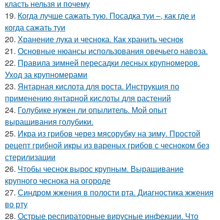
класть нельзя и почему
19.
Когда лучше сажать тую. Посадка туи –, как где и
когда сажать туи
20.
Хранение лука и чеснока. Как хранить чеснок
21.
Основные нюансы использования овечьего навоза.
22.
Правила зимней пересадки лесных крупномеров.
Уход за крупномерами
23.
Янтарная кислота для роста. Инструкция по
применению янтарной кислоты для растений
24.
Голубике нужен ли опылитель. Мой опыт
выращивания голубики.
25.
Икра из грибов через мясорубку на зиму. Простой
рецепт грибной икры из вареных грибов с чесноком без
стерилизации
26.
Чтобы чеснок вырос крупным. Выращивание
крупного чеснока на огороде
27.
Синдром жжения в полости рта. Диагностика жжения
во рту
28.
Острые респираторные вирусные инфекции. Что