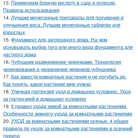
13.
Применяем борную кислоту в саду и огороде.
Правила использования
14.
Лучшие мочегонные препараты для похудения и
улучшения веса. Лучшие мочегонные таблетки для
взрослых
15.
Фундамент для загородного дома. На чем
основывать выбор того или иного вида фундамента для
частного дома
16.
Чубушник размножение черенками. Технология
черенкования и укоренения черенков чубушника
17.
Как завести комнатные растения и не погубить их.
Как понять, какое растение мне нужно
18.
Уличная гортензия уход в домашних условиях. Уход
за гортензией в домашних условиях
19.
5 правил ухода зимой за комнатными растениями.
Особенности зимнего ухода за комнатными растениями
20.
УХОД за комнатными растениями осенью. 4 общих
правила по уходу за комнатными растениями в осенний
период