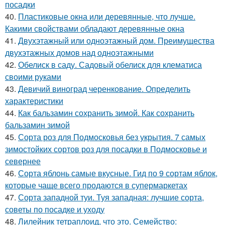
посадки
40.
Пластиковые окна или деревянные, что лучше.
Какими свойствами обладают деревянные окна
41.
Двухэтажный или одноэтажный дом. Преимущества
двухэтажных домов над одноэтажными
42.
Обелиск в саду. Садовый обелиск для клематиса
своими руками
43.
Девичий виноград черенкование. Определить
характеристики
44.
Как бальзамин сохранить зимой. Как сохранить
бальзамин зимой
45.
Сорта роз для Подмосковья без укрытия. 7 самых
зимостойких сортов роз для посадки в Подмосковье и
севернее
46.
Сорта яблонь самые вкусные. Гид по 9 сортам яблок,
которые чаще всего продаются в супермаркетах
47.
Сорта западной туи. Туя западная: лучшие сорта,
советы по посадке и уходу
48.
Лилейник тетраплоид, что это. Семейство: