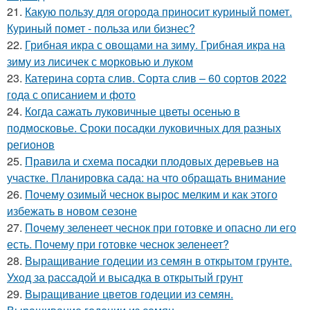
21.
Какую пользу для огорода приносит куриный помет.
Куриный помет - польза или бизнес?
22.
Грибная икра с овощами на зиму. Грибная икра на
зиму из лисичек с морковью и луком
23.
Катерина сорта слив. Сорта слив – 60 сортов 2022
года с описанием и фото
24.
Когда сажать луковичные цветы осенью в
подмосковье. Сроки посадки луковичных для разных
регионов
25.
Правила и схема посадки плодовых деревьев на
участке. Планировка сада: на что обращать внимание
26.
Почему озимый чеснок вырос мелким и как этого
избежать в новом сезоне
27.
Почему зеленеет чеснок при готовке и опасно ли его
есть. Почему при готовке чеснок зеленеет?
28.
Выращивание годеции из семян в открытом грунте.
Уход за рассадой и высадка в открытый грунт
29.
Выращивание цветов годеции из семян.