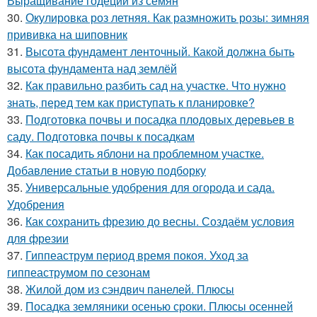
Выращивание годеции из семян
30.
Окулировка роз летняя. Как размножить розы: зимняя
прививка на шиповник
31.
Высота фундамент ленточный. Какой должна быть
высота фундамента над землёй
32.
Как правильно разбить сад на участке. Что нужно
знать, перед тем как приступать к планировке?
33.
Подготовка почвы и посадка плодовых деревьев в
саду. Подготовка почвы к посадкам
34.
Как посадить яблони на проблемном участке.
Добавление статьи в новую подборку
35.
Универсальные удобрения для огорода и сада.
Удобрения
36.
Как сохранить фрезию до весны. Создаём условия
для фрезии
37.
Гиппеаструм период время покоя. Уход за
гиппеаструмом по сезонам
38.
Жилой дом из сэндвич панелей. Плюсы
39.
Посадка земляники осенью сроки. Плюсы осенней