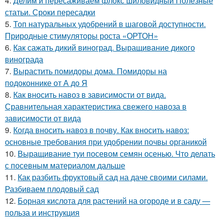
4.
Делим и пересаживаем флокс шиловидный Полезные
статьи. Сроки пересадки
5.
Топ натуральных удобрений в шаговой доступности.
Природные стимуляторы роста «ОРТОН»
6.
Как сажать дикий виноград. Выращивание дикого
винограда
7.
Вырастить помидоры дома. Помидоры на
подоконнике от А до Я
8.
Как вносить навоз в зависимости от вида.
Сравнительная характеристика свежего навоза в
зависимости от вида
9.
Когда вносить навоз в почву. Как вносить навоз:
основные требования при удобрении почвы органикой
10.
Выращивание туи посевом семян осенью. Что делать
с посевным материалом дальше
11.
Как разбить фруктовый сад на даче своими силами.
Разбиваем плодовый сад
12.
Борная кислота для растений на огороде и в саду —
польза и инструкция