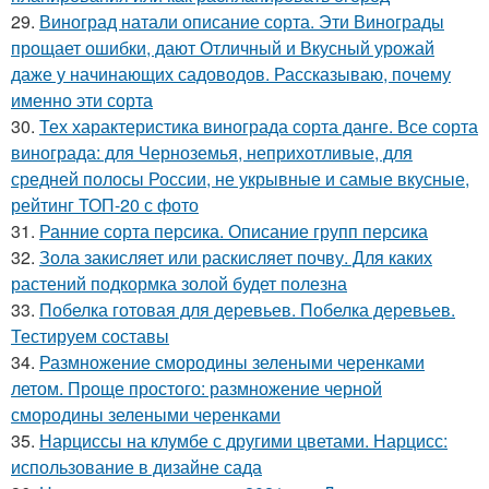
29.
Виноград натали описание сорта. Эти Винограды
прощает ошибки, дают Отличный и Вкусный урожай
даже у начинающих садоводов. Рассказываю, почему
именно эти сорта
30.
Тех характеристика винограда сорта данге. Все сорта
винограда: для Черноземья, неприхотливые, для
средней полосы России, не укрывные и самые вкусные,
рейтинг ТОП-20 с фото
31.
Ранние сорта персика. Описание групп персика
32.
Зола закисляет или раскисляет почву. Для каких
растений подкормка золой будет полезна
33.
Побелка готовая для деревьев. Побелка деревьев.
Тестируем составы
34.
Размножение смородины зелеными черенками
летом. Проще простого: размножение черной
смородины зелеными черенками
35.
Нарциссы на клумбе с другими цветами. Нарцисс:
использование в дизайне сада