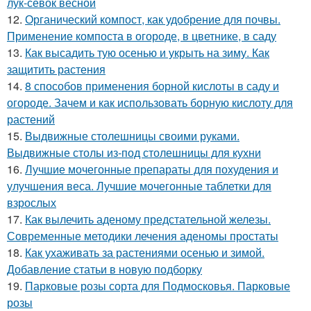
лук-севок весной
12.
Органический компост, как удобрение для почвы.
Применение компоста в огороде, в цветнике, в саду
13.
Как высадить тую осенью и укрыть на зиму. Как
защитить растения
14.
8 способов применения борной кислоты в саду и
огороде. Зачем и как использовать борную кислоту для
растений
15.
Выдвижные столешницы своими руками.
Выдвижные столы из-под столешницы для кухни
16.
Лучшие мочегонные препараты для похудения и
улучшения веса. Лучшие мочегонные таблетки для
взрослых
17.
Как вылечить аденому предстательной железы.
Современные методики лечения аденомы простаты
18.
Как ухаживать за растениями осенью и зимой.
Добавление статьи в новую подборку
19.
Парковые розы сорта для Подмосковья. Парковые
розы