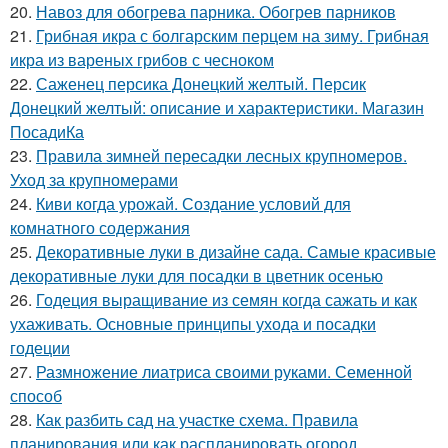
20.
Навоз для обогрева парника. Обогрев парников
21.
Грибная икра с болгарским перцем на зиму. Грибная
икра из вареных грибов с чесноком
22.
Саженец персика Донецкий желтый. Персик
Донецкий желтый: описание и характеристики. Магазин
ПосадиКа
23.
Правила зимней пересадки лесных крупномеров.
Уход за крупномерами
24.
Киви когда урожай. Создание условий для
комнатного содержания
25.
Декоративные луки в дизайне сада. Самые красивые
декоративные луки для посадки в цветник осенью
26.
Годеция выращивание из семян когда сажать и как
ухаживать. Основные принципы ухода и посадки
годеции
27.
Размножение лиатриса своими руками. Семенной
способ
28.
Как разбить сад на участке схема. Правила
планирования или как распланировать огород