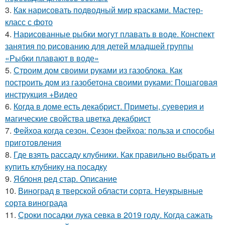
3.
Как нарисовать подводный мир красками. Мастер-
класс с фото
4.
Нарисованные рыбки могут плавать в воде. Конспект
занятия по рисованию для детей младшей группы
«Рыбки плавают в воде»
5.
Строим дом своими руками из газоблока. Как
построить дом из газобетона своими руками: Пошаговая
инструкция +Видео
6.
Когда в доме есть декабрист. Приметы, суеверия и
магические свойства цветка декабрист
7.
Фейхоа когда сезон. Сезон фейхоа: польза и способы
приготовления
8.
Где взять рассаду клубники. Как правильно выбрать и
купить клубнику на посадку
9.
Яблоня ред стар. Описание
10.
Виноград в тверской области сорта. Неукрывные
сорта винограда
11.
Сроки посадки лука севка в 2019 году. Когда сажать