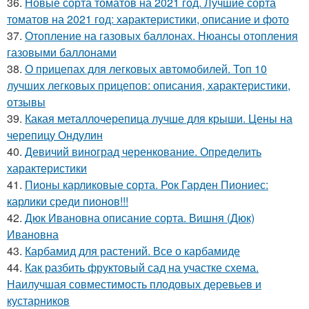
36.
Новые сорта томатов на 2021 год. Лучшие сорта
томатов на 2021 год: характеристики, описание и фото
37.
Отопление на газовых баллонах. Нюансы отопления
газовыми баллонами
38.
О прицепах для легковых автомобилей. Топ 10
лучших легковых прицепов: описания, характеристики,
отзывы
39.
Какая металлочерепица лучше для крыши. Цены на
черепицу Ондулин
40.
Девичий виноград черенкование. Определить
характеристики
41.
Пионы карликовые сорта. Рок Гарден Пиониес:
карлики среди пионов!!!
42.
Дюк Ивановна описание сорта. Вишня (Дюк)
Ивановна
43.
Карбамид для растений. Все о карбамиде
44.
Как разбить фруктовый сад на участке схема.
Наилучшая совместимость плодовых деревьев и
кустарников