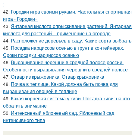
:
42.
Городки игра своими руками. Настольная спортивная
игра «Городки»
43.
Янтарная кислота опрыскивание растений. Янтарная
кислота для растений – применение на огороде
44.
Расположение деревьев в саду. Какие сорта выбрать
45.
Посадка нарциссов осенью в грунт в контейнерах.
Сроки посадки нарциссов осенью
46.
Выращивание черешни в средней полосе россии.
Особенности выращивания черешни в средней полосе
47.
Отвар из крыжовника. Отвар крыжовника
48.
Почва в теплице. Какой должна быть почва для
выращивания овощей в теплице
49.
Какая корневая система у киви. Посадка киви: на что
обратить внимание
50.
Интенсивный яблоневый сад. Яблоневый сад
интенсивного типа