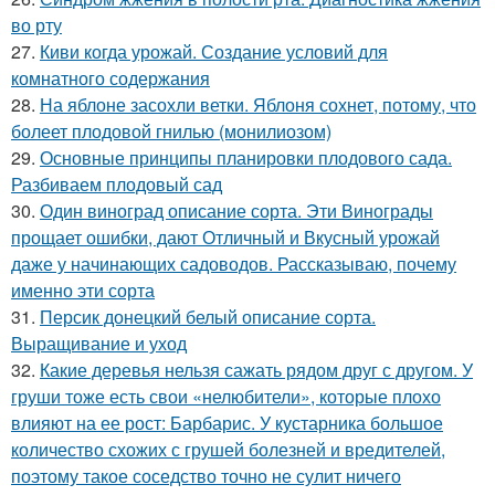
во рту
27.
Киви когда урожай. Создание условий для
комнатного содержания
28.
На яблоне засохли ветки. Яблоня сохнет, потому, что
болеет плодовой гнилью (монилиозом)
29.
Основные принципы планировки плодового сада.
Разбиваем плодовый сад
30.
Один виноград описание сорта. Эти Винограды
прощает ошибки, дают Отличный и Вкусный урожай
даже у начинающих садоводов. Рассказываю, почему
именно эти сорта
31.
Персик донецкий белый описание сорта.
Выращивание и уход
32.
Какие деревья нельзя сажать рядом друг с другом. У
груши тоже есть свои «нелюбители», которые плохо
влияют на ее рост: Барбарис. У кустарника большое
количество схожих с грушей болезней и вредителей,
поэтому такое соседство точно не сулит ничего