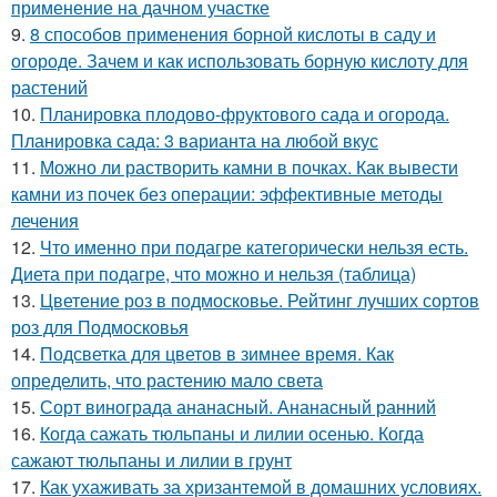
применение на дачном участке
9.
8 способов применения борной кислоты в саду и
огороде. Зачем и как использовать борную кислоту для
растений
10.
Планировка плодово-фруктового сада и огорода.
Планировка сада: 3 варианта на любой вкус
11.
Можно ли растворить камни в почках. Как вывести
камни из почек без операции: эффективные методы
лечения
12.
Что именно при подагре категорически нельзя есть.
Диета при подагре, что можно и нельзя (таблица)
13.
Цветение роз в подмосковье. Рейтинг лучших сортов
роз для Подмосковья
14.
Подсветка для цветов в зимнее время. Как
определить, что растению мало света
15.
Сорт винограда ананасный. Ананасный ранний
16.
Когда сажать тюльпаны и лилии осенью. Когда
сажают тюльпаны и лилии в грунт
17.
Как ухаживать за хризантемой в домашних условиях.