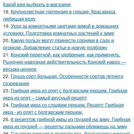
Какой вид выбрать в магазине
18.
Крупнолистная гортензия в горшке. Красавица,
любящая воду
19.
Уход за комнатными цветами зимой в домашних
условиях. Подготовка комнатных растений к зиме
20.
Какую пользу могут принести сорняки в саду и
огороде. Добавление статьи в новую подборку
21.
Конский перегной, как удобрение, как применять.
Рыночно-навозная действительность Конский навоз —
весьма ценное
22.
Груша сорт большая. Особенности сортов летнего
созревания
23.
Грибная икра из опят с болгарским перцем. Грибная
икра из опят – самый вкусный рецепт
24.
Грибная икра со сладким перцем. Рецепт: Грибная
икра - из опят с болгарским перцем.
25.
6 рецептов грибной икры из груздей на зиму. Грибная
икра из груздей — рецепты пальчики оближешь на зиму
26.
Синдром жжения в полости рта. Диагностика жжения