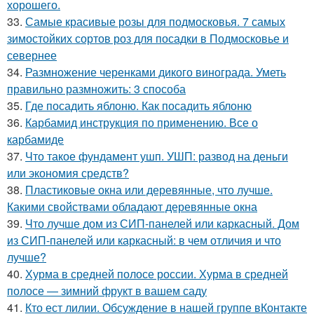
хорошего.
33.
Самые красивые розы для подмосковья. 7 самых
зимостойких сортов роз для посадки в Подмосковье и
севернее
34.
Размножение черенками дикого винограда. Уметь
правильно размножить: 3 способа
35.
Где посадить яблоню. Как посадить яблоню
36.
Карбамид инструкция по применению. Все о
карбамиде
37.
Что такое фундамент ушп. УШП: развод на деньги
или экономия средств?
38.
Пластиковые окна или деревянные, что лучше.
Какими свойствами обладают деревянные окна
39.
Что лучше дом из СИП-панелей или каркасный. Дом
из СИП-панелей или каркасный: в чем отличия и что
лучше?
40.
Хурма в средней полосе россии. Хурма в средней
полосе — зимний фрукт в вашем саду
41.
Кто ест лилии. Обсуждение в нашей группе вКонтакте