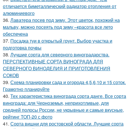
отличается биметаллический радиатор отопления от
алюминиевого
36.
Лаватера посев под зиму. Этот цветок, похожий на
мальву, можно посеять под зиму –красота все лето
обеспечена
37.
Посадка туи в открытый грунт. Выбор участка и
подготовка почвы
38.
Лучшие сорта для северного виноградарства.
ПЕРСПЕКТИВНЫЕ СОРТА ВИНОГРАДА ДЛЯ
CЕВЕРНОГО ВИНОДЕЛИЯ И ПРИГОТОВЛЕНИЯ
СОКОВ
39.
Схема планировки сада и огорода 4,5,6,10 и 15 соток.
Грамотно планируйте
40.
Тех характеристика винограда сорта данге. Все сорта
винограда: для Черноземья, неприхотливые, для
средней полосы России, не укрывные и самые вкусные,
рейтинг ТОП-20 с фото
41.
Сорта вишни для ростовской области. Лучшие сорта