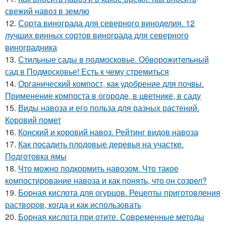
свежий навоз в землю
12.
Сорта винограда для северного виноделия. 12
лучших винных сортов винограда для северного
виноградника
13.
Стильные сады в подмосковье. Обворожительный
сад в Подмосковье! Есть к чему стремиться
14.
Органический компост, как удобрение для почвы.
Применение компоста в огороде, в цветнике, в саду
15.
Виды навоза и его польза для разных растений.
Коровий помет
16.
Конский и коровий навоз. Рейтинг видов навоза
17.
Как посадить плодовые деревья на участке.
Подготовка ямы
18.
Что можно подкормить навозом. Что такое
компостирование навоза и как понять, что он созрел?
19.
Борная кислота для огурцов. Рецепты приготовления
растворов, когда и как использовать
20.
Борная кислота при отите. Современные методы