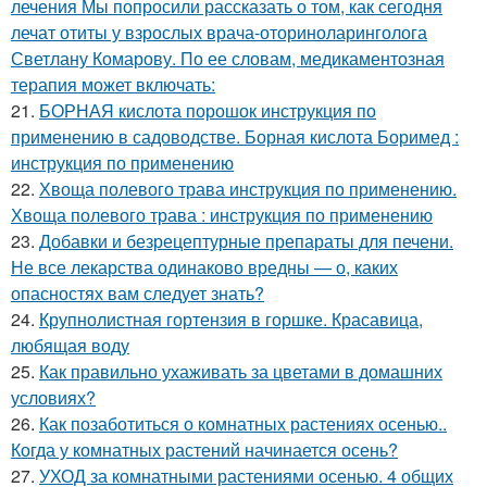
лечения Мы попросили рассказать о том, как сегодня
лечат отиты у взрослых врача-оториноларинголога
Светлану Комарову. По ее словам, медикаментозная
терапия может включать:
21.
БОРНАЯ кислота порошок инструкция по
применению в садоводстве. Борная кислота Боримед :
инструкция по применению
22.
Хвоща полевого трава инструкция по применению.
Хвоща полевого трава : инструкция по применению
23.
Добавки и безрецептурные препараты для печени.
Не все лекарства одинаково вредны — о, каких
опасностях вам следует знать?
24.
Крупнолистная гортензия в горшке. Красавица,
любящая воду
25.
Как правильно ухаживать за цветами в домашних
условиях?
26.
Как позаботиться о комнатных растениях осенью..
Когда у комнатных растений начинается осень?
27.
УХОД за комнатными растениями осенью. 4 общих