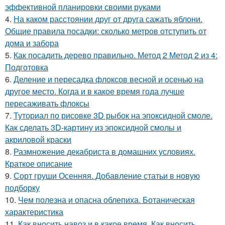
эффективной планировки своими руками
4.
На каком расстоянии друг от друга сажать яблони.
Общие правила посадки: сколько метров отступить от
дома и забора
5.
Как посадить дерево правильно. Метод 2 Метод 2 из 4:
Подготовка
6.
Деление и пересадка флоксов весной и осенью на
другое место. Когда и в какое время года лучше
пересаживать флоксы
7.
Туториал по рисовке 3D рыбок на эпоксидной смоле.
Как сделать 3D-картину из эпоксидной смолы и
акриловой краски
8.
Размножение декабриста в домашних условиях.
Краткое описание
9.
Сорт груши Осенняя. Добавление статьи в новую
подборку
10.
Чем полезна и опасна облепиха. Ботаническая
характеристика
11.
Как вносить навоз и в какое время. Как вносить