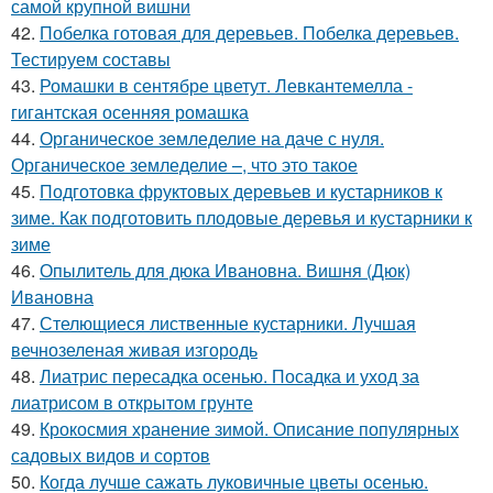
самой крупной вишни
42.
Побелка готовая для деревьев. Побелка деревьев.
Тестируем составы
43.
Ромашки в сентябре цветут. Левкантемелла -
гигантская осенняя ромашка
44.
Органическое земледелие на даче с нуля.
Органическое земледелие –, что это такое
45.
Подготовка фруктовых деревьев и кустарников к
зиме. Как подготовить плодовые деревья и кустарники к
зиме
46.
Опылитель для дюка Ивановна. Вишня (Дюк)
Ивановна
47.
Стелющиеся лиственные кустарники. Лучшая
вечнозеленая живая изгородь
48.
Лиатрис пересадка осенью. Посадка и уход за
лиатрисом в открытом грунте
49.
Крокосмия хранение зимой. Описание популярных
садовых видов и сортов
50.
Когда лучше сажать луковичные цветы осенью.