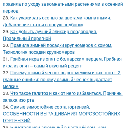
правила по уходу за комнатными растениями в осенний
период
28.
Как ухаживать осенью за цветами комнатными.
Добавление статьи в новую подборку
29.
Как добыть лучший эликсир плодородия.
Правильный перегной
30.
Правила зимней посадки крупномеров с комом.
Технология посадки крупномеров
31.
Грибная икра из опят с болгарским перцем. Грибная
икра из опят – самый вкусный рецепт
32.
Почему озимый чеснок вырос мелким и как этого.. 3
главные ошибки: почему озимый чеснок вырастает
мелким
33.
Что такое галитоз и как от него избавиться. Причины
запаха изо рта
34.
Самые зимостойкие сорта гортензий.
ОСОБЕННОСТИ ВЫРАЩИВАНИЯ МОРОЗОСТОЙКИХ
ГОРТЕНЗИЙ
35.
Биметалл или алюминий в частный дом. Чем