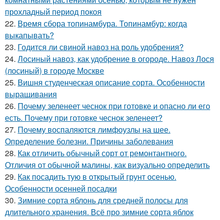
прохладный период покоя
22.
Время сбора топинамбура. Топинамбур: когда
выкапывать?
23.
Годится ли свиной навоз на роль удобрения?
24.
Лосиный навоз, как удобрение в огороде. Навоз Лося
(лосиный) в городе Москве
25.
Вишня студенческая описание сорта. Особенности
выращивания
26.
Почему зеленеет чеснок при готовке и опасно ли его
есть. Почему при готовке чеснок зеленеет?
27.
Почему воспаляются лимфоузлы на шее.
Определение болезни. Причины заболевания
28.
Как отличить обычный сорт от ремонтантного.
Отличия от обычной малины, как визуально определить
29.
Как посадить тую в открытый грунт осенью.
Особенности осенней посадки
30.
Зимние сорта яблонь для средней полосы для
длительного хранения. Всё про зимние сорта яблок