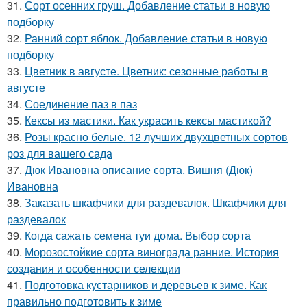
31.
Сорт осенних груш. Добавление статьи в новую
подборку
32.
Ранний сорт яблок. Добавление статьи в новую
подборку
33.
Цветник в августе. Цветник: сезонные работы в
августе
34.
Соединение паз в паз
35.
Кексы из мастики. Как украсить кексы мастикой?
36.
Розы красно белые. 12 лучших двухцветных сортов
роз для вашего сада
37.
Дюк Ивановна описание сорта. Вишня (Дюк)
Ивановна
38.
Заказать шкафчики для раздевалок. Шкафчики для
раздевалок
39.
Когда сажать семена туи дома. Выбор сорта
40.
Морозостойкие сорта винограда ранние. История
создания и особенности селекции
41.
Подготовка кустарников и деревьев к зиме. Как
правильно подготовить к зиме