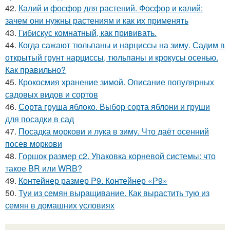
42.
Калий и фосфор для растений. Фосфор и калий:
зачем они нужны растениям и как их применять
43.
Гибискус комнатный, как прививать.
44.
Когда сажают тюльпаны и нарциссы на зиму. Садим в
открытый грунт нарциссы, тюльпаны и крокусы осенью.
Как правильно?
45.
Крокосмия хранение зимой. Описание популярных
садовых видов и сортов
46.
Сорта груша яблоко. Выбор сорта яблони и груши
для посадки в сад
47.
Посадка моркови и лука в зиму. Что даёт осенний
посев моркови
48.
Горшок размер с2. Упаковка корневой системы: что
такое BR или WRB?
49.
Контейнер размер P9. Контейнер «Р9»
50.
Туи из семян выращивание. Как вырастить тую из
семян в домашних условиях