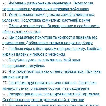
20.
Чубушник размножение черенками. Технология
черенкования и укоренения черенков чубушника
21.
Уход за комнатными цветами зимой в домашних
условиях. Подготовка комнатных растений к зиме
22.
Яблони летние сорта. Выращивание и особенности
яблонь летних сортов
23.
Как правильно приготовить компост и правила его
применения. Добавление статьи в новую подборку
24.
Грибная икра с болгарским перцем на зиму. Грибная
икра из вареных грибов с чесноком
25.
Голубике нужен ли опылитель. Мой опыт
выращивания голубики.
26.
Что такое галитоз и как от него избавиться. Причины
запаха изо рта
27.
Гортензия крупнолистная или садовая. Гортензия
крупнолистная: описание сортов и выращивание
28.
Распространенные сорта крупнолистной гортензии.
Особенности сортов крупнолистной гортензии
29.
Годеция выращивание из семян когда сажать и как