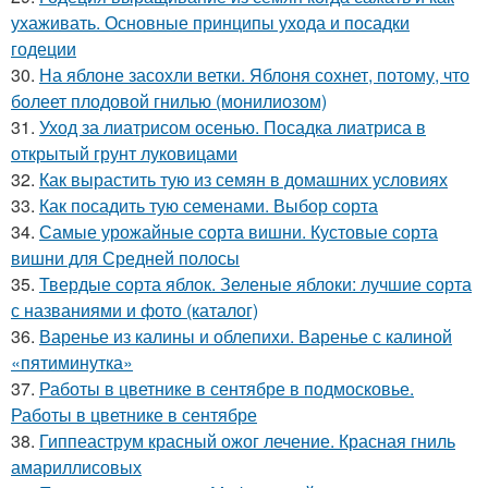
ухаживать. Основные принципы ухода и посадки
годеции
30.
На яблоне засохли ветки. Яблоня сохнет, потому, что
болеет плодовой гнилью (монилиозом)
31.
Уход за лиатрисом осенью. Посадка лиатриса в
открытый грунт луковицами
32.
Как вырастить тую из семян в домашних условиях
33.
Как посадить тую семенами. Выбор сорта
34.
Самые урожайные сорта вишни. Кустовые сорта
вишни для Средней полосы
35.
Твердые сорта яблок. Зеленые яблоки: лучшие сорта
с названиями и фото (каталог)
36.
Варенье из калины и облепихи. Варенье с калиной
«пятиминутка»
37.
Работы в цветнике в сентябре в подмосковье.
Работы в цветнике в сентябре
38.
Гиппеаструм красный ожог лечение. Красная гниль
амариллисовых