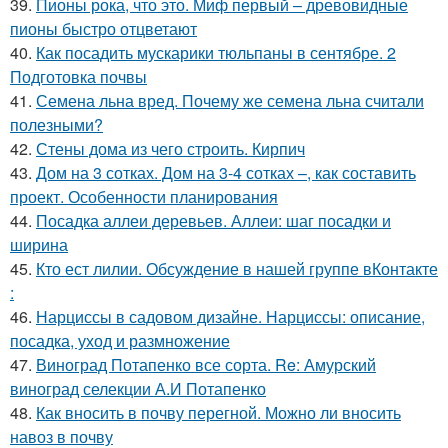
39.
Пионы рока, что это. Миф первый – древовидные
пионы быстро отцветают
40.
Как посадить мускарики тюльпаны в сентябре. 2
Подготовка почвы
41.
Семена льна вред. Почему же семена льна считали
полезными?
42.
Стены дома из чего строить. Кирпич
43.
Дом на 3 сотках. Дом на 3-4 сотках –, как составить
проект. Особенности планирования
44.
Посадка аллеи деревьев. Аллеи: шаг посадки и
ширина
45.
Кто ест лилии. Обсуждение в нашей группе вКонтакте
:
46.
Нарциссы в садовом дизайне. Нарциссы: описание,
посадка, уход и размножение
47.
Виноград Потапенко все сорта. Re: Амурский
виноград селекции А.И Потапенко
48.
Как вносить в почву перегной. Можно ли вносить
навоз в почву