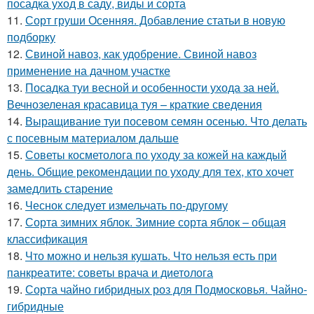
посадка уход в саду, виды и сорта
11.
Сорт груши Осенняя. Добавление статьи в новую
подборку
12.
Свиной навоз, как удобрение. Свиной навоз
применение на дачном участке
13.
Посадка туи весной и особенности ухода за ней.
Вечнозеленая красавица туя – краткие сведения
14.
Выращивание туи посевом семян осенью. Что делать
с посевным материалом дальше
15.
Советы косметолога по уходу за кожей на каждый
день. Общие рекомендации по уходу для тех, кто хочет
замедлить старение
16.
Чеснок следует измельчать по-другому
17.
Сорта зимних яблок. Зимние сорта яблок – общая
классификация
18.
Что можно и нельзя кушать. Что нельзя есть при
панкреатите: советы врача и диетолога
19.
Сорта чайно гибридных роз для Подмосковья. Чайно-
гибридные