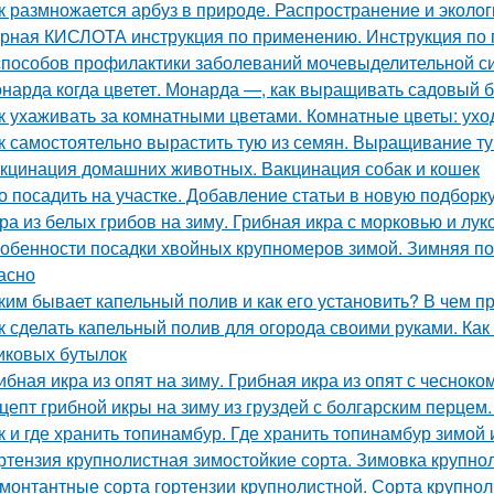
к размножается арбуз в природе. Распространение и эколог
рная КИСЛОТА инструкция по применению. Инструкция п
способов профилактики заболеваний мочевыделительной с
нарда когда цветет. Монарда —, как выращивать садовый 
к ухаживать за комнатными цветами. Комнатные цветы: ухо
к самостоятельно вырастить тую из семян. Выращивание т
кцинация домашних животных. Вакцинация собак и кошек
о посадить на участке. Добавление статьи в новую подборк
ра из белых грибов на зиму. Грибная икра с морковью и лук
обенности посадки хвойных крупномеров зимой. Зимняя по
асно
ким бывает капельный полив и как его установить? В чем 
к сделать капельный полив для огорода своими руками. Как
иковых бутылок
ибная икра из опят на зиму. Грибная икра из опят с чесноко
цепт грибной икры на зиму из груздей с болгарским перцем.
к и где хранить топинамбур. Где хранить топинамбур зимой 
ртензия крупнолистная зимостойкие сорта. Зимовка крупно
монтантные сорта гортензии крупнолистной. Сорта крупнол