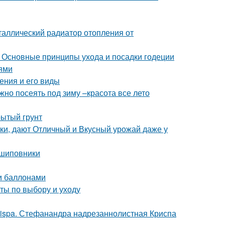
таллический радиатор отопления от
. Основные принципы ухода и посадки годеции
иями
ения и его виды
жно посеять под зиму –красота все лето
рытый грунт
ки, дают Отличный и Вкусный урожай даже у
 шиповники
и баллонами
ты по выбору и уходу
crispa. Стефанандра надрезаннолистная Криспа