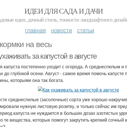
ИДЕИ ДЛЯ САДА И ДАЧИ
адовые идеи, дачный стиль, тонкости ландшафтного дизай
главная
новости
статьи
кормки на весь
ухаживать за капустой в августе
я капуста постепенно уходит с огорода. А среднеспелым и
ах до глубокой осени. Август - самое время помочь капусте
ины, которыми она так богата.
усте среднеспелые (засолочные) сорта уже хорошо накручив
ировали нужную листовую розетку, и только сейчас им пре
период капуста не нуждается в больших дозах азотистых удо
о те вещества, которые помогут закрутить крепкий сочный 
те?