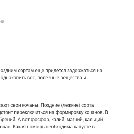
на
 поздним сортам еще придётся задержаться на
 поднакопить вес, полезные вещества и
ают свои кочаны. Поздние (лежкие) сорта
дстоит переключиться на формировку кочанов. В
брений. А вот фосфор, калий, магний, кальций -
кочан. Какая помощь необходима капусте в