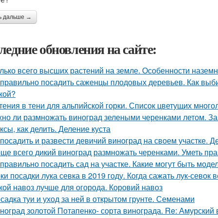
ь дальше →
ледние обновления на сайте:
лько всего высших растений на земле. Особенности назем
 правильно посадить саженцы плодовых деревьев. Как вы
кой?
тения в тени для альпийской горки. Список цветущих много
но ли размножать виноград зелеными черенками летом. За
ксы, как делить. Деление куста
 посадить и развести девичий виноград на своем участке.
ще всего дикий виноград размножать черенками. Уметь пра
 правильно посадить сад на участке. Какие могут быть мод
ки посадки лука севка в 2019 году. Когда сажать лук-севок 
кой навоз лучше для огорода. Коровий навоз
садка туи и уход за ней в открытом грунте. Семенами
ноград золотой Потапенко- сорта винограда. Re: Амурский