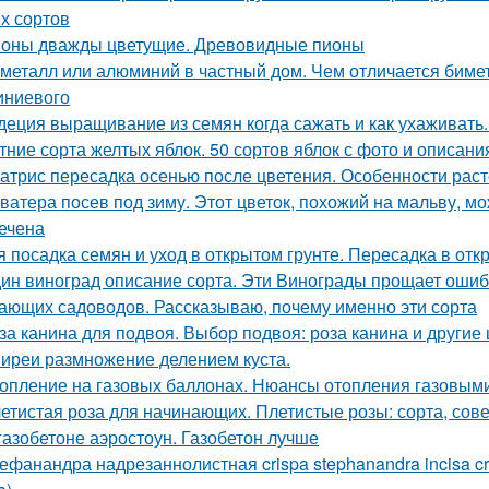
х сортов
оны дважды цветущие. Древовидные пионы
металл или алюминий в частный дом. Чем отличается биме
ниевого
деция выращивание из семян когда сажать и как ухаживать
тние сорта желтых яблок. 50 сортов яблок с фото и описан
атрис пересадка осенью после цветения. Особенности раст
ватера посев под зиму. Этот цветок, похожий на мальву, мо
ечена
я посадка семян и уход в открытом грунте. Пересадка в отк
ин виноград описание сорта. Эти Винограды прощает ошиб
ающих садоводов. Рассказываю, почему именно эти сорта
за канина для подвоя. Выбор подвоя: роза канина и другие
иреи размножение делением куста.
опление на газовых баллонах. Нюансы отопления газовым
етистая роза для начинающих. Плетистые розы: сорта, сове
газобетоне аэростоун. Газобетон лучше
ефанандра надрезаннолистная crispa stephanandra incisa 