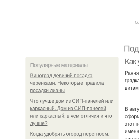
с
Под
Как 
Популярные материалы
Рання
Виноград девичий посадка
грядк
черенками. Некоторые правила
витам
посадки лианы
Что лучше дом из СИП-панелей или
В авг
каркасный. Дом из СИП-панелей
сформ
или каркасный: в чем отличия и что
этот 
лучше?
именн
Когда удобрять огород перегноем.
авгус