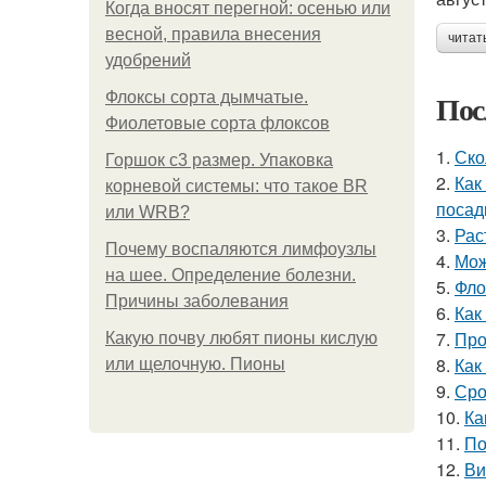
Когда вносят перегной: осенью или
весной, правила внесения
читат
удобрений
Пос
Флоксы сорта дымчатые.
Фиолетовые сорта флоксов
1.
Ско
Горшок с3 размер. Упаковка
2.
Как
корневой системы: что такое BR
посад
или WRB?
3.
Рас
Почему воспаляются лимфоузлы
4.
Мож
на шее. Определение болезни.
5.
Фло
Причины заболевания
6.
Как
7.
Про
Какую почву любят пионы кислую
8.
Как
или щелочную. Пионы
9.
Сро
10.
Ка
11.
По
12.
Ви