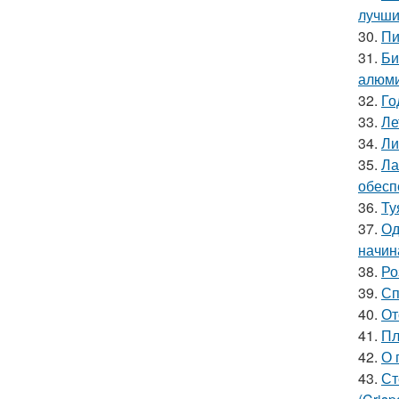
лучши
30.
Пи
31.
Би
алюми
32.
Го
33.
Ле
34.
Ли
35.
Ла
обесп
36.
Ту
37.
Од
начин
38.
Ро
39.
Сп
40.
От
41.
Пл
42.
О 
43.
Ст