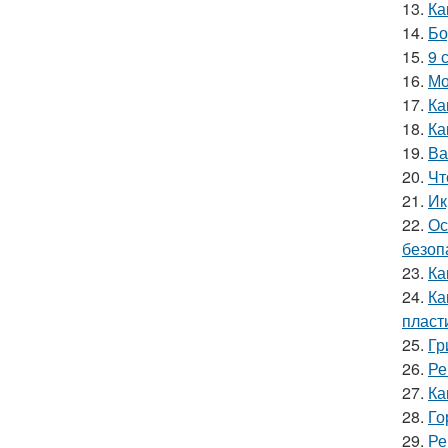
13.
Ка
14.
Бо
15.
9 
16.
Мо
17.
Ка
18.
Ка
19.
Ва
20.
Чт
21.
Ик
22.
Ос
безоп
23.
Ка
24.
Ка
пласт
25.
Гр
26.
Ре
27.
Ка
28.
Го
29.
Ре