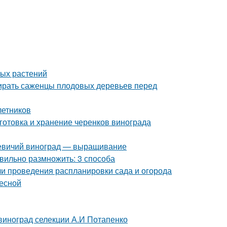
ных растений
бирать саженцы плодовых деревьев перед
летников
готовка и хранение черенков винограда
 Девичий виноград — выращивание
вильно размножить: 3 способа
ели проведения распланировки сада и огорода
весной
 виноград селекции А.И Потапенко