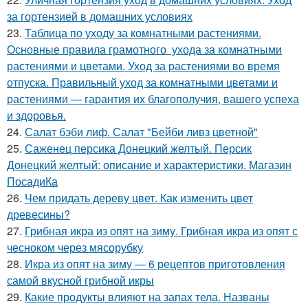
за гортензией в домашних условиях
23.
Таблица по уходу за комнатными растениями.
Основные правила грамотного ухода за комнатными
растениями и цветами. Уход за растениями во время
отпуска. Правильный уход за комнатными цветами и
растениями — гарантия их благополучия, вашего успеха
и здоровья.
24.
Салат бэби лиф. Салат "Бейби ливз цветной"
25.
Саженец персика Донецкий желтый. Персик
Донецкий желтый: описание и характеристики. Магазин
ПосадиКа
26.
Чем придать дереву цвет. Как изменить цвет
древесины?
27.
Грибная икра из опят на зиму. Грибная икра из опят с
чесноком через мясорубку
28.
Икра из опят на зиму — 6 рецептов приготовления
самой вкусной грибной икры
29.
Какие продукты влияют на запах тела. Названы