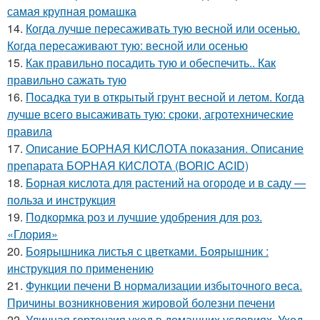
самая крупная ромашка
14.
Когда лучше пересаживать тую весной или осенью.
Когда пересаживают тую: весной или осенью
15.
Как правильно посадить тую и обеспечить.. Как
правильно сажать тую
16.
Посадка туи в открытый грунт весной и летом. Когда
лучше всего высаживать тую: сроки, агротехнические
правила
17.
Описание БОРНАЯ КИСЛОТА показания. Описание
препарата БОРНАЯ КИСЛОТА (BORIC ACID)
18.
Борная кислота для растений на огороде и в саду —
польза и инструкция
19.
Подкормка роз и лучшие удобрения для роз.
«Глория»
20.
Боярышника листья с цветками. Боярышник :
инструкция по применению
21.
Функции печени В нормализации избыточного веса.
Причины возникновения жировой болезни печени
22.
Уличная гортензия уход в домашних условиях. Уход