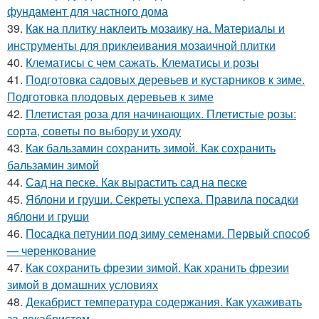
фундамент для частного дома
39.
Как на плитку наклеить мозаику на. Материалы и
инструменты для приклеивания мозаичной плитки
40.
Клематисы с чем сажать. Клематисы и розы
41.
Подготовка садовых деревьев и кустарников к зиме.
Подготовка плодовых деревьев к зиме
42.
Плетистая роза для начинающих. Плетистые розы:
сорта, советы по выбору и уходу
43.
Как бальзамин сохранить зимой. Как сохранить
бальзамин зимой
44.
Сад на песке. Как вырастить сад на песке
45.
Яблони и груши. Секреты успеха. Правила посадки
яблони и груши
46.
Посадка петунии под зиму семенами. Первый способ
— черенкование
47.
Как сохранить фрезии зимой. Как хранить фрезии
зимой в домашних условиях
48.
Декабрист температура содержания. Как ухаживать
за декабристом