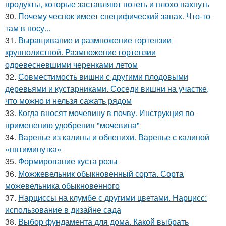
продукты, которые заставляют потеть и плохо пахнуть
30.
Почему чеснок имеет специфический запах. Что-то
там в носу...
31.
Выращивание и размножение гортензии
крупнолистной. Размножение гортензии
одревесневшими черенками летом
32.
Совместимость вишни с другими плодовыми
деревьями и кустарниками. Соседи вишни на участке,
что можно и нельзя сажать рядом
33.
Когда вносят мочевину в почву. Инструкция по
применению удобрения "мочевина"
34.
Варенье из калины и облепихи. Варенье с калиной
«пятиминутка»
35.
Формирование куста розы
36.
Можжевельник обыкновенный сорта. Сорта
можевельника обыкновенного
37.
Нарциссы на клумбе с другими цветами. Нарцисс:
использование в дизайне сада
38.
Выбор фундамента для дома. Какой выбрать