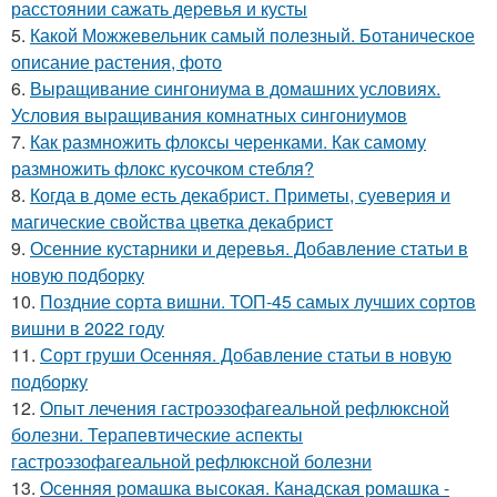
расстоянии сажать деревья и кусты
5.
Какой Можжевельник самый полезный. Ботаническое
описание растения, фото
6.
Выращивание сингониума в домашних условиях.
Условия выращивания комнатных сингониумов
7.
Как размножить флоксы черенками. Как самому
размножить флокс кусочком стебля?
8.
Когда в доме есть декабрист. Приметы, суеверия и
магические свойства цветка декабрист
9.
Осенние кустарники и деревья. Добавление статьи в
новую подборку
10.
Поздние сорта вишни. ТОП-45 самых лучших сортов
вишни в 2022 году
11.
Сорт груши Осенняя. Добавление статьи в новую
подборку
12.
Опыт лечения гастроэзофагеальной рефлюксной
болезни. Терапевтические аспекты
гастроэзофагеальной рефлюксной болезни
13.
Осенняя ромашка высокая. Канадская ромашка -