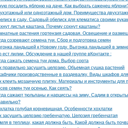
кую посадить яблоню на даче. Как выбрать саженец яблони
ухэтажный или одноэтажный дом. Преимущества двухэтаж
елиск в саду. Садовый обелиск для клематиса своими рука
хнут листья каштана. Почему сохнут каштаны?
мнатные растения гортензия садовая. Освещение и разме
гда созревают семена туи. Сбор и подготовка семян
гонка ландышей к Новому году. Выгонка ландышей в зимн
о ест лилии. Обсуждение в нашей группе вКонтакте :
гда сажать семена туи дома. Выбор сорта
к правильно засушить целозию. Объемная сушка растений
афчики производственные в раздевалку. Виды шкафов для
к клеить мозаичную плитку. Материалы и инструменты для 
сев семян туи осенью. Как сеять?
гда сажают тюльпаны и нарциссы на зиму. Садим в открыты
равильно?
хлатка голубая корневищная. Особенности хохлатки
к засушить целозию гребенчатую. Целозия гребенчатая
мля в теплицу, какая должна быть. Какой должна быть поч