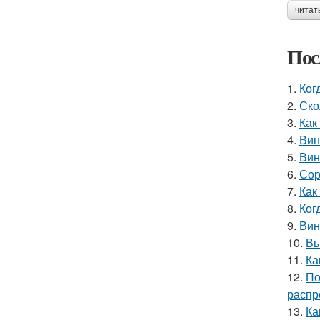
читат
Пос
1.
Ког
2.
Ско
3.
Как
4.
Вин
5.
Вин
6.
Сор
7.
Как
8.
Ког
9.
Вин
10.
Вы
11.
Ка
12.
По
распр
13.
Ка