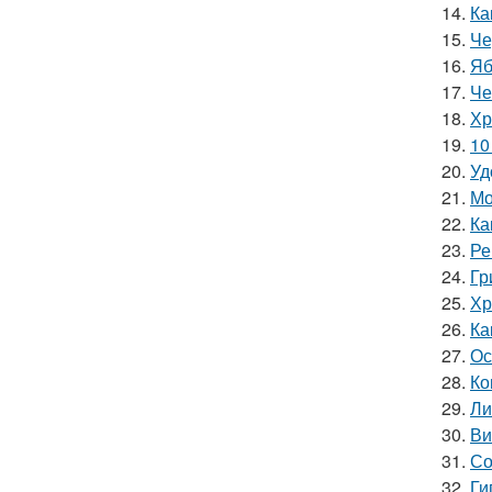
14.
Ка
15.
Че
16.
Яб
17.
Че
18.
Хр
19.
10
20.
Уд
21.
Мо
22.
Ка
23.
Ре
24.
Гр
25.
Хр
26.
Ка
27.
Ос
28.
Ко
29.
Ли
30.
Ви
31.
Со
32.
Ги