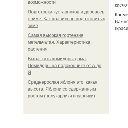
возможности
кисло
Подготовка кустарников и деревьев
Кроме
к зиме. Как правильно подготовить к
Важно
зиме
(крас
Самая высокая гортензия
метельчатая. Характеристика
растения
Вырастить помидоры дома.
Помидоры на подоконнике от А до
Я
Среднерослая яблоня это, какая
высота. Яблони со сдержанным
ростом (полукарлики и карлики)