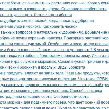
к позаботиться о комнатных растениях осенью.. Когда у ко
решня высота взрослого дерева. Описание и особенности
лоня груша сорта. Летние сорта яблони
м удобрить землю весной. Когда вносить удобрения
анение лука и чеснока. Как хранить чеснок
 важных вопросов о натуральных удобрениях. Добавление 
обрение почвы коровьим навозом. Подкормка растений ко
жно ли сажать тую зимой. Особенности посадки туи осенью
ким бывает капельный полив и как его установить? В чем 
цепт икра из грибов с болгарским перцем на зиму. Икра из 
ибная икра с луком и морковью. Самая вкусная грибная икр
онический бронхит у взрослых. Виды бронхита
кие продукты влияют на запах тела. Названы продукты, кот
трые респираторные вирусные инфекции. Что такое ОРВИ
гда сажать годецию прямым посевом семян в открытый грунт
атрис из семян в домашних условиях. Способы посадки
ноград нина описание сорта. Особенности сорта
рта моркови для подзимнего посева. Что даёт осенний пос
ппеаструм период время покоя. Уход за гиппеаструмом по 