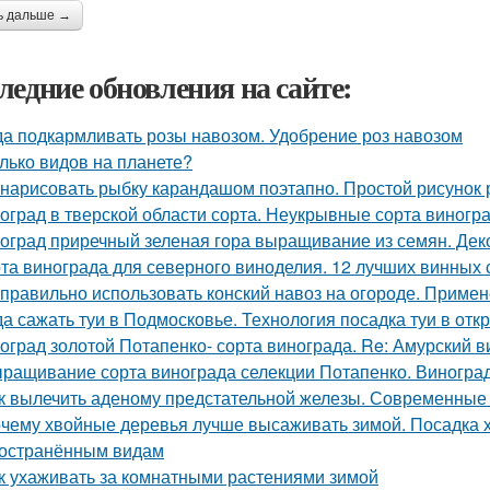
ь дальше →
ледние обновления на сайте:
да подкармливать розы навозом. Удобрение роз навозом
лько видов на планете?
 нарисовать рыбку карандашом поэтапно. Простой рисунок
оград в тверской области сорта. Неукрывные сорта виногр
оград приречный зеленая гора выращивание из семян. Дек
та винограда для северного виноделия. 12 лучших винных 
 правильно использовать конский навоз на огороде. Примен
да сажать туи в Подмосковье. Технология посадка туи в отк
оград золотой Потапенко- сорта винограда. Re: Амурский 
ращивание сорта винограда селекции Потапенко. Виноград
к вылечить аденому предстательной железы. Современные
чему хвойные деревья лучше высаживать зимой. Посадка 
остранённым видам
к ухаживать за комнатными растениями зимой