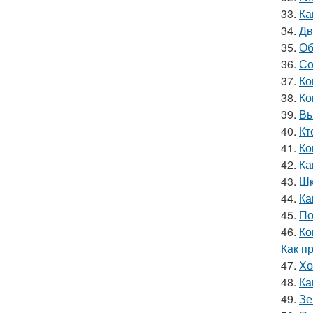
33.
Ка
34.
Дв
35.
Об
36.
Со
37.
Ко
38.
Ко
39.
Вы
40.
Кт
41.
Ко
42.
Ка
43.
Шк
44.
Ка
45.
По
46.
Ко
Как п
47.
Хо
48.
Ка
49.
Зе