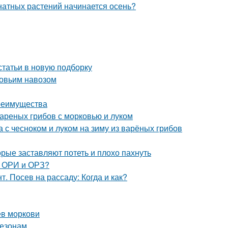
мнатных растений начинается осень?
статьи в новую подборку
ровьим навозом
преимущества
вареных грибов с морковью и луком
а с чесноком и луком на зиму из варёных грибов
орые заставляют потеть и плохо пахнуть
, ОРИ и ОРЗ?
. Посев на рассаду: Когда и как?
ев моркови
сезонам