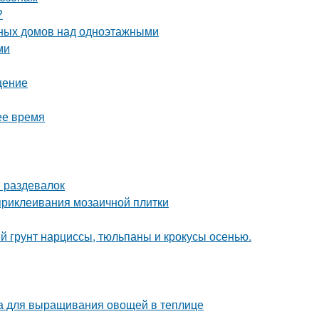
?
ных домов над одноэтажными
ми
щение
ее время
 раздевалок
приклеивания мозаичной плитки
й грунт нарциссы, тюльпаны и крокусы осенью.
ва для выращивания овощей в теплице