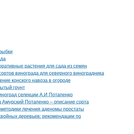
 рыбки
ада
оративные растения для сада из семян
сортов винограда для северного виноградника
ение конского навоза в огороде
рытый грунт
виноград селекции А.И Потапенко
 Амурский Потапенко – описание сорта
 методики лечения аденомы простаты
хвойных деревьев: рекомендации по