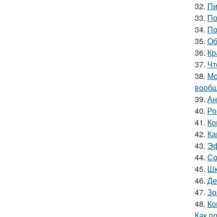
32.
Пи
33.
По
34.
По
35.
Об
36.
Кр
37.
Чт
38.
Мо
вообщ
39.
Ан
40.
Ро
41.
Ко
42.
Ка
43.
Эф
44.
Со
45.
Шк
46.
Де
47.
Зо
48.
Ко
Как п