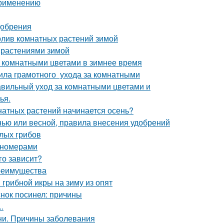
применению
добрения
олив комнатных растений зимой
 растениями зимой
а комнатными цветами в зимнее время
ила грамотного ухода за комнатными
равильный уход за комнатными цветами и
ья.
мнатных растений начинается осень?
енью или весной, правила внесения удобрений
елых грибов
пномерами
го зависит?
преимущества
грибной икры на зиму из опят
нок посинел: причины
.
ни. Причины заболевания