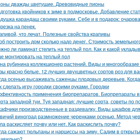
оны дважды цветущие. Древовидные пионы
дготовка хвойников к зиме в подмосковье. Добавление ста
душка карандаш своими руками. Себе и в подарок: очаров
резка на пенек.
апивой, что лечат. Полезные свойства крапивы
об построить дом сколько надо денег. Стоимость земельно
жно ли ламинат стелить на теплый пол. Как и какой уклады
е монтировать на теплый пол
на рубинина коллекционер растений. Виды и многообразие 
зы красно белые. 12 лучших двухцветных сортов роз для в
гда осенью высаживать саженцы плодовых деревьев. Когда
к сделать игру городки своими руками. Городки
фективность применения биопрепаратов. Биопрепараты в
рта западной туи. Туя западная: лучшие сорта, советы по п
афчики производственные в раздевалку. Виды шкафов для
вичий виноград размножение черенками осенью. Метод че
ла раскисляет почву или нет. Как раскислить почву?
гда сажают тюльпаны и нарциссы на зиму. Садим в открыты
равильно?