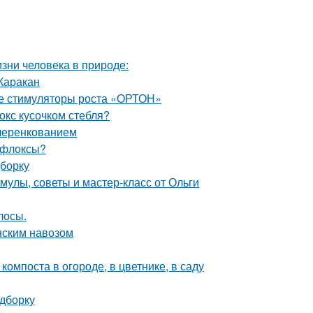
изни человека в природе:
Каракан
ые стимуляторы роста «ОРТОН»
окс кусочком стебля?
 черенкованием
 флоксы?
дборку
улы, советы и мастер-класс от Ольги
лосы.
онским навозом
омпоста в огороде, в цветнике, в саду
одборку