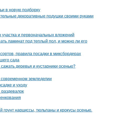
тьи в новую подборку
ательные декоративные подушки своими руками
го участка и первоначальных вложений
вать ламинат под теплый пол, и можно ли его
сортов, правила посадки в миксбордерах
ашего сада
 сажать деревья и кустарники осенью?
 современном земледелии
осадке и уходу
 раздевалок
ренкования
й грунт нарциссы, тюльпаны и крокусы осенью.