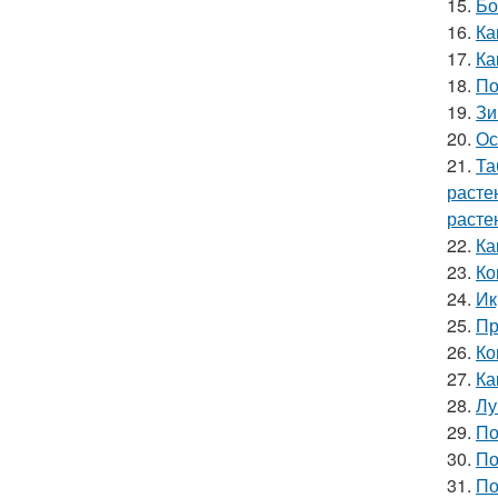
15.
Бо
16.
Ка
17.
Ка
18.
По
19.
Зи
20.
Ос
21.
Та
расте
расте
22.
Ка
23.
Ко
24.
Ик
25.
Пр
26.
Ко
27.
Ка
28.
Лу
29.
По
30.
По
31.
По