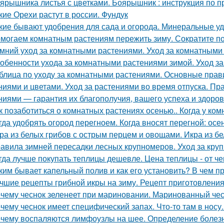
ярышника листья с цветками. Боярышник : инструкция по 
кие Орехи растут в россии. Фундук
кие бывают удобрения для сада и огорода. Минеральные у
могаем комнатным растениям пережить зиму. Сократите п
мний уход за комнатными растениями. Уход за комнатными
обенности ухода за комнатными растениями зимой. Уход з
блица по уходу за комнатными растениями. Основные прав
ниями и цветами. Уход за растениями во время отпуска. П
ниями — гарантия их благополучия, вашего успеха и здоров
к позаботиться о комнатных растениях осенью.. Когда у ко
гда удобрять огород перегноем. Когда вносят перегной: ос
ра из белых грибов с острым перцем и овощами. Икра из б
авила зимней пересадки лесных крупномеров. Уход за кру
гда лучше покупать теплицы дешевле. Цена теплицы - от че
ким бывает капельный полив и как его установить? В чем 
чшие рецепты грибной икры на зиму. Рецепт приготовления 
чему чеснок зеленеет при мариновании. Маринованный чес
чему чеснок имеет специфический запах. Что-то там в носу..
чему воспаляются лимфоузлы на шее. Определение болез