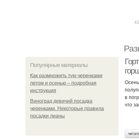
с
Раз
Горт
Популярные материалы
гор
Как размножить тую черенками
Осень
летом и осенью – подробная
полуп
инструкция
в пог
Виноград девичий посадка
что з
черенками. Некоторые правила
посадки лианы
читат