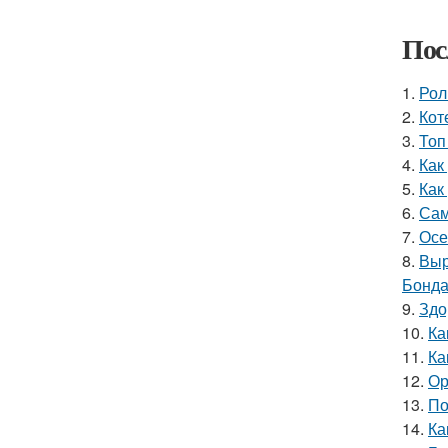
Пос
1.
Рол
2.
Кот
3.
Топ
4.
Как
5.
Как
6.
Сам
7.
Осе
8.
Выр
Бонда
9.
Здо
10.
Ка
11.
Ка
12.
Ор
13.
По
14.
Ка