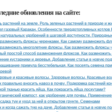
ледние обновления на сайте:
ь растений на земле. Роль зеленых растений в природе и ж
ел газовый Каракан. Особенности твердотопливных котлов 
 натуральных удобрений в шаговой доступности. Природн
 размножить флоксы черенками. Как самому размножить фл
 размножать многолетние флоксы. Как размножить флоксы
ый простой способ размножения флоксов. Как размножить
нние кустарники и деревья. Добавление статьи в новую по
ащивание примула бесстебельная. Как посеять семена прим
ревой
ровые и красивые волосы. Здоровые волосы. Красивые во
к правильно вносить навоз в почву. Подкормка растений к
кой тканью красить яйца. Как покрасить яйца лоскутами?
ганический компост, как удобрение для почвы. Применение к
садка туи и уход за ней в открытом грунте. Семенами
к и когда сажать тую на даче. Добавление статьи в новую п