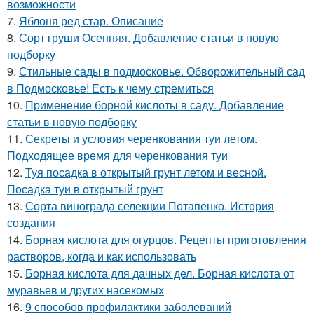
возможности
7.
Яблоня ред стар. Описание
8.
Сорт груши Осенняя. Добавление статьи в новую
подборку
9.
Стильные сады в подмосковье. Обворожительный сад
в Подмосковье! Есть к чему стремиться
10.
Применение борной кислоты в саду. Добавление
статьи в новую подборку
11.
Секреты и условия черенкования туи летом.
Подходящее время для черенкования туи
12.
Туя посадка в открытый грунт летом и весной.
Посадка туи в открытый грунт
13.
Сорта винограда селекции Потапенко. История
создания
14.
Борная кислота для огурцов. Рецепты приготовления
растворов, когда и как использовать
15.
Борная кислота для дачных дел. Борная кислота от
муравьев и других насекомых
16.
9 способов профилактики заболеваний