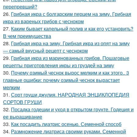
перепревший?
26.
Грибная икра с болгарским перцем на зиму. Грибная
икра из вареных грибов с чесноком
27.
Каким бывает капельный полив и как его установить?
В чем преимущества
28.
Грибная икра на зиму. Грибная икра из опят на зиму
— самый вкусный рецепт с чесноком
29.
Грибная икра из маринованных грибов. Пошаговые
рецепты приготовления икры из груздей на зиму
30.
Почему озимый чеснок вырос мелким и как этого.. 3
главные ошибки: почему озимый чеснок вырастает
мелким
31.
Сорт груши джулия. НАРОДНАЯ ЭНЦИКЛОПЕДИЯ
СОРТОВ ГРУШИ
32.
Посадка годеции и уход в открытом грунте. Годеция и
ее выращивание
33.
Как посадить лиатрис осенью. Семенной способ
34.
Размножение лиатриса своими руками. Семенной