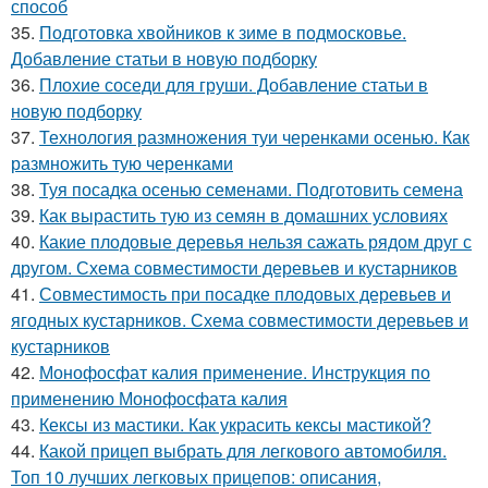
способ
35.
Подготовка хвойников к зиме в подмосковье.
Добавление статьи в новую подборку
36.
Плохие соседи для груши. Добавление статьи в
новую подборку
37.
Технология размножения туи черенками осенью. Как
размножить тую черенками
38.
Туя посадка осенью семенами. Подготовить семена
39.
Как вырастить тую из семян в домашних условиях
40.
Какие плодовые деревья нельзя сажать рядом друг с
другом. Схема совместимости деревьев и кустарников
41.
Совместимость при посадке плодовых деревьев и
ягодных кустарников. Схема совместимости деревьев и
кустарников
42.
Монофосфат калия применение. Инструкция по
применению Монофосфата калия
43.
Кексы из мастики. Как украсить кексы мастикой?
44.
Какой прицеп выбрать для легкового автомобиля.
Топ 10 лучших легковых прицепов: описания,