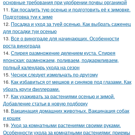
основные требования при удобрении почвы органикой
11.
Как посадить тую осенью и подготовить её к зимовке.
Подготовка туи к зиме
12.
Посадка и уход за туей осенью. Как выбрать саженец
для посадки туи осенью
13.
Все о винограде для начинающих. Особенности
роста винограда
14.
Спирея размножение делением куста. Спирея
японская: размножаем, поливаем, подкармливаем,
полный календарь ухода на сезон
15.
Чеснок следует измельчать по-другому
16.
Как избавиться от мешков и синяков под глазами. Как
убрать круги филлерами.
17.
Как ухаживать за растениями осенью и зимой.
Добавление статьи в новую подборку
18.
Вакцинация домашних животных. Вакцинация собак
и кошек
19.
Уход за комнатными растениями своими руками.
Особенности ухода за комнатными растениями: приемы