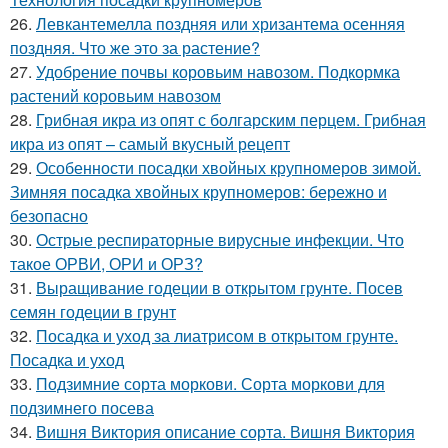
26.
Левкантемелла поздняя или хризантема осенняя
поздняя. Что же это за растение?
27.
Удобрение почвы коровьим навозом. Подкормка
растений коровьим навозом
28.
Грибная икра из опят с болгарским перцем. Грибная
икра из опят – самый вкусный рецепт
29.
Особенности посадки хвойных крупномеров зимой.
Зимняя посадка хвойных крупномеров: бережно и
безопасно
30.
Острые респираторные вирусные инфекции. Что
такое ОРВИ, ОРИ и ОРЗ?
31.
Выращивание годеции в открытом грунте. Посев
семян годеции в грунт
32.
Посадка и уход за лиатрисом в открытом грунте.
Посадка и уход
33.
Подзимние сорта моркови. Сорта моркови для
подзимнего посева
34.
Вишня Виктория описание сорта. Вишня Виктория