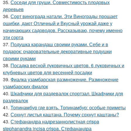
35.
Соседи для груши. Совместимость плодовых
деревьев
36.
Сорт винограда натали. Эти Винограды прощает
ошибки, дают Отличный и Вкусный урожай даже у
начинающих садоводов. Рассказываю, почему именно
эти сорта
37.
Подушка карандаш своими руками. Себе и в
подарок: очаровательные декоративные подушки
своими руками
38.
Посадка весной луковичных цветов. 6 луковичных и
клубневых цветов для весенней посадки
39.
Фиалка узамбарская размножение. Размножение
узамбарских фиалок
40.
Шкафчики для раздевалок спортзал. Шкафчики для
раздевалок
41.
Топинамбур где взять. Топинамбур: особые приметы
42.
Сохнут листья каштана. Почему сохнут каштаны?
43.
Стефанандра надрезаннолистная crispa
stephanandra incisa crispa. Стефанандра