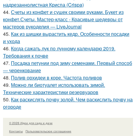
надрезаннолистная Криспа (Crispa)
44.
Счеты из конфет и сушек своими руками. Букет из
конфет.Счеты. Мастер-класс - Красивые шедевры от
мастеров рукоделия — LiveJournal
45.
Как из шишки вырастить кедр. Особенности посадки
и ухода
46.
Когда сажать лук по лунному календарю 2019.
Требования к почве
47.
Посадка петунии под зиму семенами. Первый способ
— черенкование
48.
Полив орхидеи в коре. Частота поливов
49.
Можно ли биотуалет использовать зимой.
Технические характеристики резервуаров
50.
Как раскислять почву золой. Чем раскислить почву на
огороде
© 2026 Идеи для сада и дачи
Контакты
Пользовательское соглашение