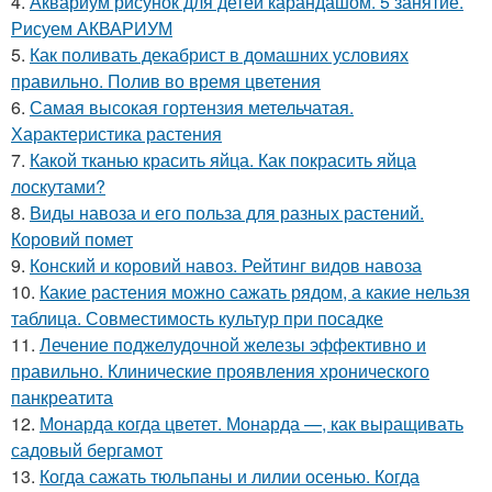
4.
Аквариум рисунок для детей карандашом. 5 занятие.
Рисуем АКВАРИУМ
5.
Как поливать декабрист в домашних условиях
правильно. Полив во время цветения
6.
Самая высокая гортензия метельчатая.
Характеристика растения
7.
Какой тканью красить яйца. Как покрасить яйца
лоскутами?
8.
Виды навоза и его польза для разных растений.
Коровий помет
9.
Конский и коровий навоз. Рейтинг видов навоза
10.
Какие растения можно сажать рядом, а какие нельзя
таблица. Совместимость культур при посадке
11.
Лечение поджелудочной железы эффективно и
правильно. Клинические проявления хронического
панкреатита
12.
Монарда когда цветет. Монарда —, как выращивать
садовый бергамот
13.
Когда сажать тюльпаны и лилии осенью. Когда