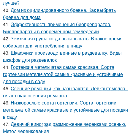
лучше?
40.
Дом из оцилиндрованного бревна. Как выбрать
бревна для дома
41.
Эффективность применения биопрепаратов.
Биопрепараты в современном земледелии
42.
Земляная груша когда выкапывать. В какое время
собирают для употребления в пищу
43.
Шкафчики производственные в раздевалку. Виды
шкафов для раздевалок
44.
Гортензия метельчатая самая красивая. Сорта
гортензии метельчатой самые красивые и устойчивые
для посадки в саду
45.
Осенние ромашки, как называются. Левкантемелла -
гигантская осенняя ромашка
46.
Низкорослые сорта гортензии. Сорта гортензии
метельчатой самые красивые и устойчивые для посадки
в саду
47.
Девичий виноград размножение черенками осенью.
Метод черенкования