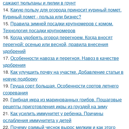
сажают тюльпаны и лилии в грунт
14.
Какую пользу для огорода приносит куриный помет.
Куриный помет - польза или бизнес?
15.
Правила зимней посадки крупномеров с комом.
Технология посадки крупномеров
16.
Когда удобрять огород перегноем. Когда вносят
перегной: осенью или весной, правила внесения
удобрений
17.
Особенности навоза и перегноя. Навоз в качестве
удобрения
18.
Как улучшить почву на участке. Добавление статьи в
новую подборку
19.
Груша сорт большая. Особенности сортов летнего
созревания
20.
Грибная икра из маринованных грибов. Пошаговые
рецепты приготовления икры из груздей на зиму
21.
Как усилить иммунитет у ребенка. Причины
ослабления иммунитета у детей
22.
Почему озимый чеснок вырос мелким и как этого