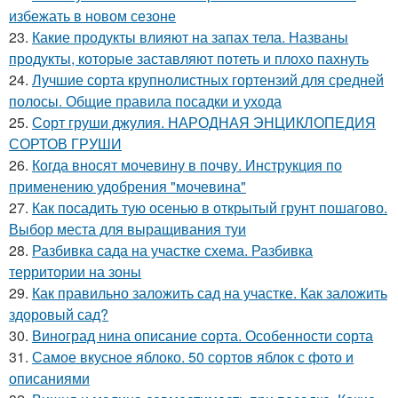
избежать в новом сезоне
23.
Какие продукты влияют на запах тела. Названы
продукты, которые заставляют потеть и плохо пахнуть
24.
Лучшие сорта крупнолистных гортензий для средней
полосы. Общие правила посадки и ухода
25.
Сорт груши джулия. НАРОДНАЯ ЭНЦИКЛОПЕДИЯ
СОРТОВ ГРУШИ
26.
Когда вносят мочевину в почву. Инструкция по
применению удобрения "мочевина"
27.
Как посадить тую осенью в открытый грунт пошагово.
Выбор места для выращивания туи
28.
Разбивка сада на участке схема. Разбивка
территории на зоны
29.
Как правильно заложить сад на участке. Как заложить
здоровый сад?
30.
Виноград нина описание сорта. Особенности сорта
31.
Самое вкусное яблоко. 50 сортов яблок с фото и
описаниями